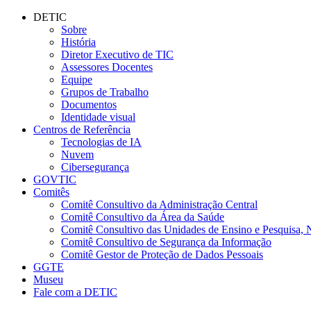
Conteúdo principal
Menu principal
Rodapé
DETIC
Sobre
História
Diretor Executivo de TIC
Assessores Docentes
Equipe
Grupos de Trabalho
Documentos
Identidade visual
Centros de Referência
Tecnologias de IA
Nuvem
Cibersegurança
GOVTIC
Comitês
Comitê Consultivo da Administração Central
Comitê Consultivo da Área da Saúde
Comitê Consultivo das Unidades de Ensino e Pesquisa, 
Comitê Consultivo de Segurança da Informação
Comitê Gestor de Proteção de Dados Pessoais
GGTE
Museu
Fale com a DETIC