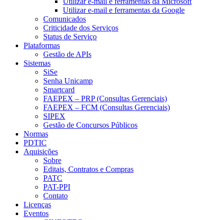
Utilizar e-mail e ferramentas da Microsoft
Utilizar e-mail e ferramentas da Google
Comunicados
Criticidade dos Serviços
Status de Serviço
Plataformas
Gestão de APIs
Sistemas
SiSe
Senha Unicamp
Smartcard
FAEPEX – PRP (Consultas Gerenciais)
FAEPEX – FCM (Consultas Gerenciais)
SIPEX
Gestão de Concursos Públicos
Normas
PDTIC
Aquisições
Sobre
Editais, Contratos e Compras
PATC
PAT-PPI
Contato
Licenças
Eventos