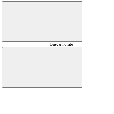
Buscar
Buscar no site
Buscar
Aumentar fonte