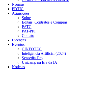
Normas
PDTIC
Aquisições
Sobre
Editais, Contratos e Compras
PATC
PAT-PPI
Contato
Licenças
Eventos
CINFOTEC
Inteligência Artificial (2024)
Sensedia Day
Unicamp na Era da IA
Notícias
Menu