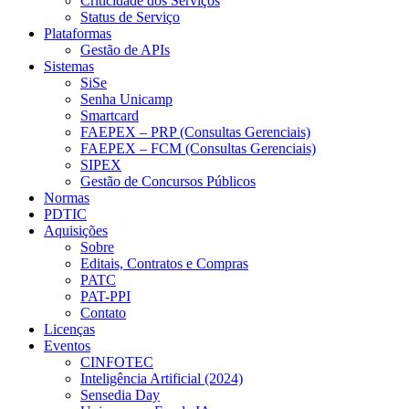
Criticidade dos Serviços
Status de Serviço
Plataformas
Gestão de APIs
Sistemas
SiSe
Senha Unicamp
Smartcard
FAEPEX – PRP (Consultas Gerenciais)
FAEPEX – FCM (Consultas Gerenciais)
SIPEX
Gestão de Concursos Públicos
Normas
PDTIC
Aquisições
Sobre
Editais, Contratos e Compras
PATC
PAT-PPI
Contato
Licenças
Eventos
CINFOTEC
Inteligência Artificial (2024)
Sensedia Day