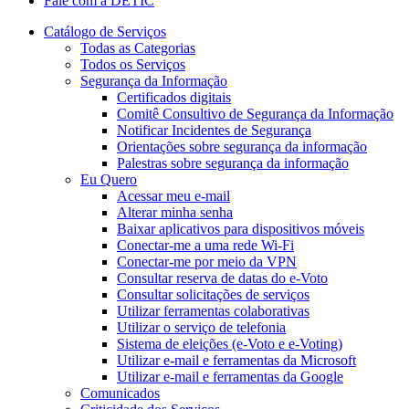
Fale com a DETIC
Catálogo de Serviços
Todas as Categorias
Todos os Serviços
Segurança da Informação
Certificados digitais
Comitê Consultivo de Segurança da Informação
Notificar Incidentes de Segurança
Orientações sobre segurança da informação
Palestras sobre segurança da informação
Eu Quero
Acessar meu e-mail
Alterar minha senha
Baixar aplicativos para dispositivos móveis
Conectar-me a uma rede Wi-Fi
Conectar-me por meio da VPN
Consultar reserva de datas do e-Voto
Consultar solicitações de serviços
Utilizar ferramentas colaborativas
Utilizar o serviço de telefonia
Sistema de eleições (e-Voto e e-Voting)
Utilizar e-mail e ferramentas da Microsoft
Utilizar e-mail e ferramentas da Google
Comunicados