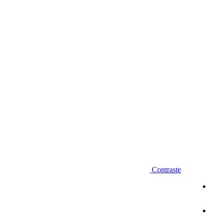
Diminuir fonte
Contraste