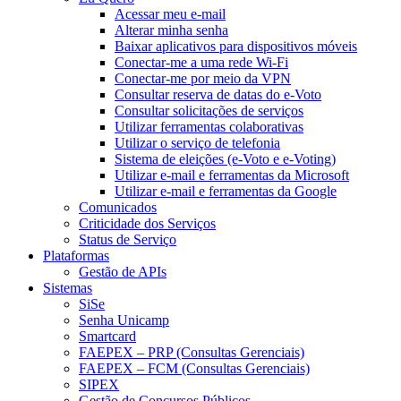
Acessar meu e-mail
Alterar minha senha
Baixar aplicativos para dispositivos móveis
Conectar-me a uma rede Wi-Fi
Conectar-me por meio da VPN
Consultar reserva de datas do e-Voto
Consultar solicitações de serviços
Utilizar ferramentas colaborativas
Utilizar o serviço de telefonia
Sistema de eleições (e-Voto e e-Voting)
Utilizar e-mail e ferramentas da Microsoft
Utilizar e-mail e ferramentas da Google
Comunicados
Criticidade dos Serviços
Status de Serviço
Plataformas
Gestão de APIs
Sistemas
SiSe
Senha Unicamp
Smartcard
FAEPEX – PRP (Consultas Gerenciais)
FAEPEX – FCM (Consultas Gerenciais)
SIPEX
Gestão de Concursos Públicos