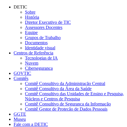
Conteúdo principal
Menu principal
Rodapé
DETIC
Sobre
História
Diretor Executivo de TIC
Assessores Docentes
Equipe
Grupos de Trabalho
Documentos
Identidade visual
Centros de Referência
Tecnologias de IA
Nuvem
Cibersegurança
GOVTIC
Comitês
Comitê Consultivo da Administração Central
Comitê Consultivo da Área da Saúde
Comitê Consultivo das Unidades de Ensino e Pesquisa,
Núcleos e Centros de Pesquisa
Comitê Consultivo de Segurança da Informação
Comitê Gestor de Proteção de Dados Pessoais
GGTE
Museu
Fale com a DETIC