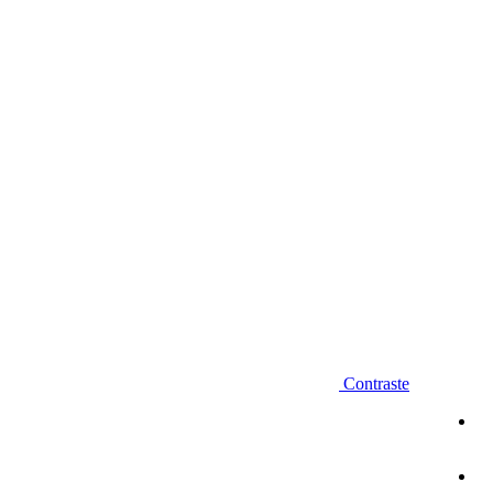
Diminuir fonte
Contraste