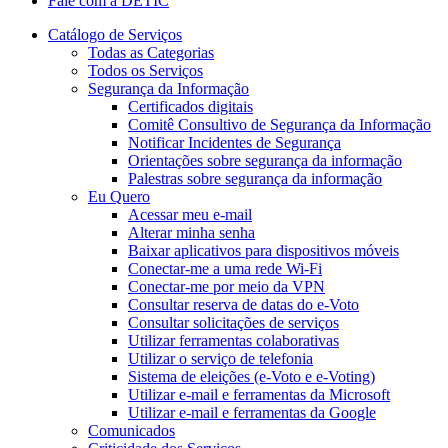
Fale com a DETIC
Catálogo de Serviços
Todas as Categorias
Todos os Serviços
Segurança da Informação
Certificados digitais
Comitê Consultivo de Segurança da Informação
Notificar Incidentes de Segurança
Orientações sobre segurança da informação
Palestras sobre segurança da informação
Eu Quero
Acessar meu e-mail
Alterar minha senha
Baixar aplicativos para dispositivos móveis
Conectar-me a uma rede Wi-Fi
Conectar-me por meio da VPN
Consultar reserva de datas do e-Voto
Consultar solicitações de serviços
Utilizar ferramentas colaborativas
Utilizar o serviço de telefonia
Sistema de eleições (e-Voto e e-Voting)
Utilizar e-mail e ferramentas da Microsoft
Utilizar e-mail e ferramentas da Google
Comunicados