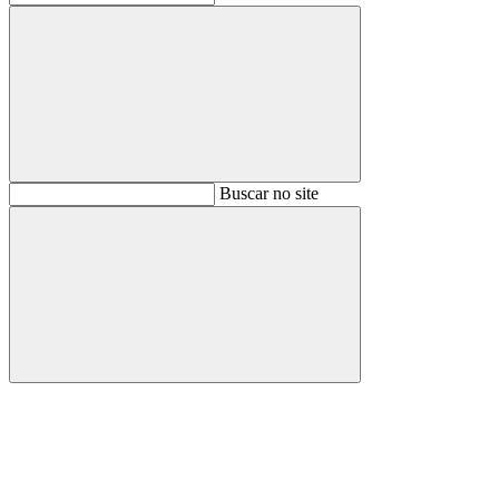
Buscar
Buscar no site
Buscar
Aumentar fonte