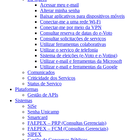
Acessar meu e-mail
Alterar minha senha
Baixar aplicativos para dispositivos móveis
Conectar-me a uma rede Wi-Fi
Conectar-me por meio da VPN
Consultar reserva de datas do e-Voto
Consultar solicitações de serviços
Utilizar ferramentas colaborativas
Utilizar o serviço de telefonia
Sistema de eleições (e-Voto e e-Voting)
Utilizar e-mail e ferramentas da Microsoft
Utilizar e-mail e ferramentas da Google
Comunicados
Criticidade dos Serviços
Status de Serviço
Plataformas
Gestão de APIs
Sistemas
SiSe
Senha Unicamp
Smartcard
FAEPEX – PRP (Consultas Gerenciais)
FAEPEX – FCM (Consultas Gerenciais)
SIPEX
Gestão de Concursos Públicos