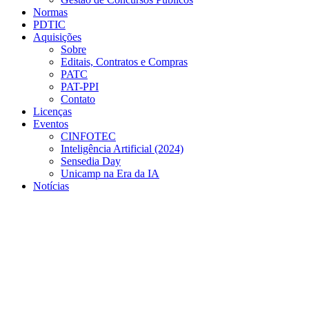
Normas
PDTIC
Aquisições
Sobre
Editais, Contratos e Compras
PATC
PAT-PPI
Contato
Licenças
Eventos
CINFOTEC
Inteligência Artificial (2024)
Sensedia Day
Unicamp na Era da IA
Notícias
Menu