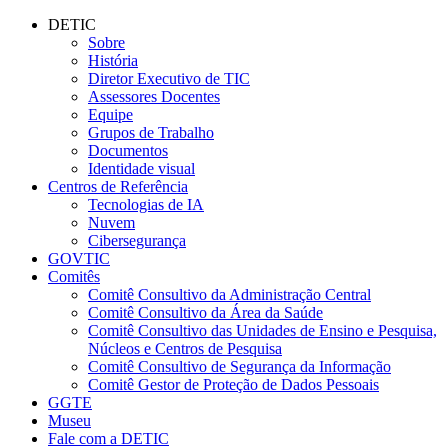
Conteúdo principal
Menu principal
Rodapé
DETIC
Sobre
História
Diretor Executivo de TIC
Assessores Docentes
Equipe
Grupos de Trabalho
Documentos
Identidade visual
Centros de Referência
Tecnologias de IA
Nuvem
Cibersegurança
GOVTIC
Comitês
Comitê Consultivo da Administração Central
Comitê Consultivo da Área da Saúde
Comitê Consultivo das Unidades de Ensino e Pesquisa,
Núcleos e Centros de Pesquisa
Comitê Consultivo de Segurança da Informação
Comitê Gestor de Proteção de Dados Pessoais
GGTE
Museu
Fale com a DETIC