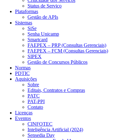
Criticidade dos Serviços
Status de Serviço
Plataformas
Gestão de APIs
Sistemas
SiSe
Senha Unicamp
Smartcard
FAEPEX – PRP (Consultas Gerenciais)
FAEPEX – FCM (Consultas Gerenciais)
SIPEX
Gestão de Concursos Públicos
Normas
PDTIC
Aquisições
Sobre
Editais, Contratos e Compras
PATC
PAT-PPI
Contato
Licenças
Eventos
CINFOTEC
Inteligência Artificial (2024)
Sensedia Day