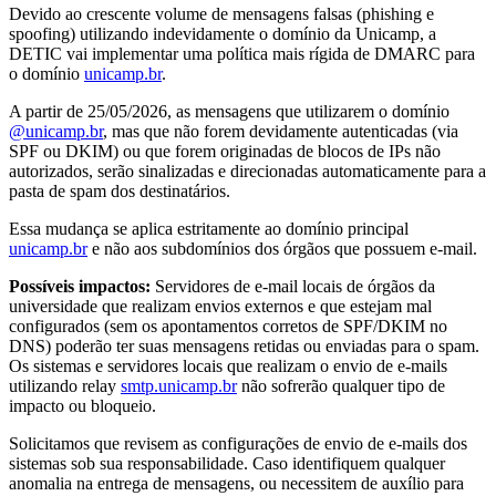
Devido ao crescente volume de mensagens falsas (phishing e
spoofing) utilizando indevidamente o domínio da Unicamp, a
DETIC vai implementar uma política mais rígida de DMARC para
o domínio
unicamp.br
.
A partir de 25/05/2026, as mensagens que utilizarem o domínio
@unicamp.br
, mas que não forem devidamente autenticadas (via
SPF ou DKIM) ou que forem originadas de blocos de IPs não
autorizados, serão sinalizadas e direcionadas automaticamente para a
pasta de spam dos destinatários.
Essa mudança se aplica estritamente ao domínio principal
unicamp.br
e não aos subdomínios dos órgãos que possuem e-mail.
Possíveis impactos:
Servidores de e-mail locais de órgãos da
universidade que realizam envios externos e que estejam mal
configurados (sem os apontamentos corretos de SPF/DKIM no
DNS) poderão ter suas mensagens retidas ou enviadas para o spam.
Os sistemas e servidores locais que realizam o envio de e-mails
utilizando relay
smtp.unicamp.br
não sofrerão qualquer tipo de
impacto ou bloqueio.
Solicitamos que revisem as configurações de envio de e-mails dos
sistemas sob sua responsabilidade. Caso identifiquem qualquer
anomalia na entrega de mensagens, ou necessitem de auxílio para