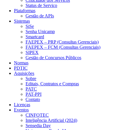
Criticidade dos Serviços
Status de Serviço
Plataformas
Gestão de APIs
Sistemas
SiSe
Senha Unicamp
Smartcard
FAEPEX – PRP (Consultas Gerenciais)
FAEPEX – FCM (Consultas Gerenciais)
SIPEX
Gestão de Concursos Públicos
Normas
PDTIC
Aquisições
Sobre
Editais, Contratos e Compras
PATC
PAT-PPI
Contato
Licenças
Eventos
CINFOTEC
Inteligência Artificial (2024)
Sensedia Day