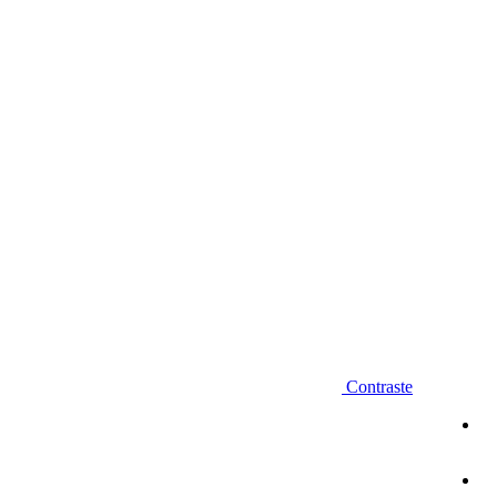
Diminuir fonte
Contraste