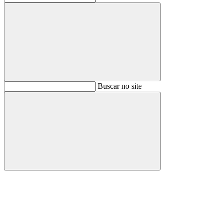
Buscar
Buscar no site
Buscar
Aumentar fonte