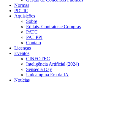
Normas
PDTIC
Aquisições
Sobre
Editais, Contratos e Compras
PATC
PAT-PPI
Contato
Licenças
Eventos
CINFOTEC
Inteligência Artificial (2024)
Sensedia Day
Unicamp na Era da IA
Notícias
Menu