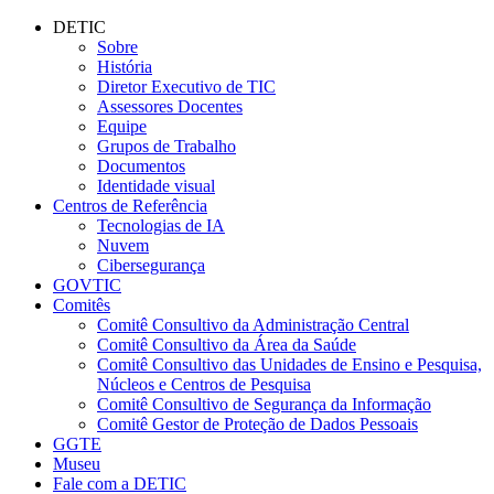
Conteúdo principal
Menu principal
Rodapé
DETIC
Sobre
História
Diretor Executivo de TIC
Assessores Docentes
Equipe
Grupos de Trabalho
Documentos
Identidade visual
Centros de Referência
Tecnologias de IA
Nuvem
Cibersegurança
GOVTIC
Comitês
Comitê Consultivo da Administração Central
Comitê Consultivo da Área da Saúde
Comitê Consultivo das Unidades de Ensino e Pesquisa,
Núcleos e Centros de Pesquisa
Comitê Consultivo de Segurança da Informação
Comitê Gestor de Proteção de Dados Pessoais
GGTE
Museu
Fale com a DETIC