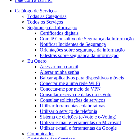
Fale com a DETIC
Catálogo de Serviços
Todas as Categorias
Todos os Serviços
Segurança da Informação
Certificados digitais
Comitê Consultivo de Segurança da Informação
Notificar Incidentes de Segurança
Orientações sobre segurança da informação
Palestras sobre segurança da informação
Eu Quero
Acessar meu e-mail
Alterar minha senha
Baixar aplicativos para dispositivos móveis
Conectar-me a uma rede Wi-Fi
Conectar-me por meio da VPN
Consultar reserva de datas do e-Voto
Consultar solicitações de serviços
Utilizar ferramentas colaborativas
Utilizar o serviço de telefonia
Sistema de eleições (e-Voto e e-Voting)
Utilizar e-mail e ferramentas da Microsoft
Utilizar e-mail e ferramentas da Google
Comunicados