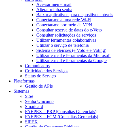
Acessar meu e-mail
Alterar minha senha
Baixar aplicativos para dispositivos móveis
Conectar-me a uma rede Wi-Fi
Conectar-me por meio da VPN
Consultar reserva de datas do e-Voto
Consultar solicitações de serviços
Utilizar ferramentas colaborativas
Utilizar o serviço de telefonia
Sistema de eleições (e-Voto e e-Voting)
Utilizar e-mail e ferramentas da Microsoft
Utilizar e-mail e ferramentas da Google
Comunicados
Criticidade dos Serviços
Status de Serviço
Plataformas
Gestão de APIs
Sistemas
SiSe
Senha Unicamp
Smartcard
FAEPEX – PRP (Consultas Gerenciais)
FAEPEX – FCM (Consultas Gerenciais)
SIPEX
Gestão de Concursos Públicos