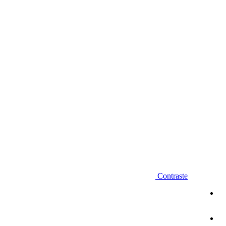
Diminuir fonte
Contraste