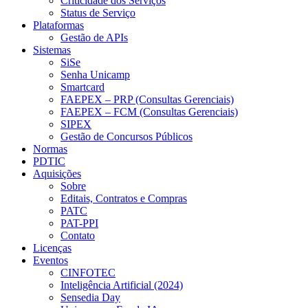
Criticidade dos Serviços
Status de Serviço
Plataformas
Gestão de APIs
Sistemas
SiSe
Senha Unicamp
Smartcard
FAEPEX – PRP (Consultas Gerenciais)
FAEPEX – FCM (Consultas Gerenciais)
SIPEX
Gestão de Concursos Públicos
Normas
PDTIC
Aquisições
Sobre
Editais, Contratos e Compras
PATC
PAT-PPI
Contato
Licenças
Eventos
CINFOTEC
Inteligência Artificial (2024)
Sensedia Day