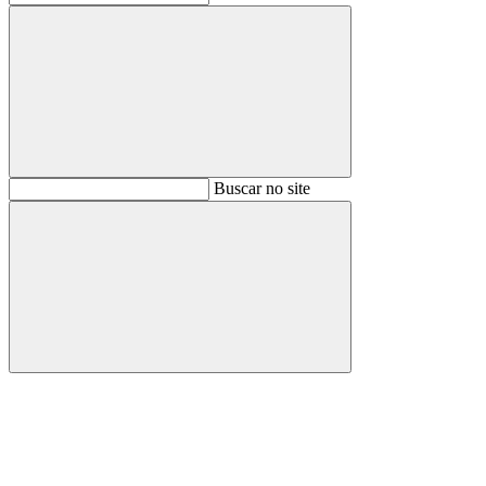
Buscar
Buscar no site
Buscar
Aumentar fonte