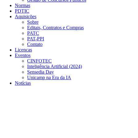
Normas
PDTIC
Aquisições
Sobre
Editais, Contratos e Compras
PATC
PAT-PPI
Contato
Licenças
Eventos
CINFOTEC
Inteligência Artificial (2024)
Sensedia Day
Unicamp na Era da IA
Notícias
Menu