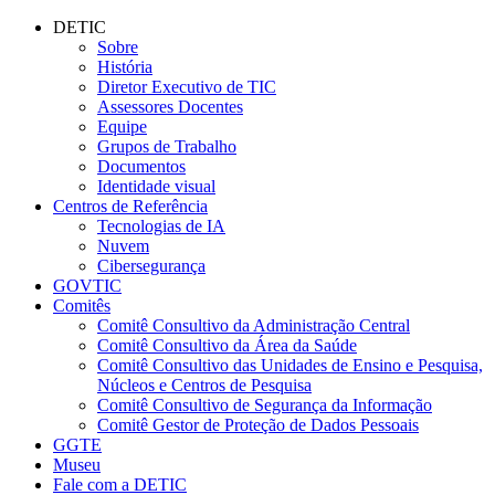
Conteúdo principal
Menu principal
Rodapé
DETIC
Sobre
História
Diretor Executivo de TIC
Assessores Docentes
Equipe
Grupos de Trabalho
Documentos
Identidade visual
Centros de Referência
Tecnologias de IA
Nuvem
Cibersegurança
GOVTIC
Comitês
Comitê Consultivo da Administração Central
Comitê Consultivo da Área da Saúde
Comitê Consultivo das Unidades de Ensino e Pesquisa,
Núcleos e Centros de Pesquisa
Comitê Consultivo de Segurança da Informação
Comitê Gestor de Proteção de Dados Pessoais
GGTE
Museu
Fale com a DETIC