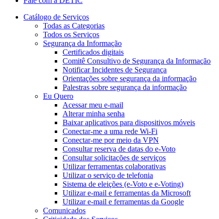
Fale com a DETIC
Catálogo de Serviços
Todas as Categorias
Todos os Serviços
Segurança da Informação
Certificados digitais
Comitê Consultivo de Segurança da Informação
Notificar Incidentes de Segurança
Orientações sobre segurança da informação
Palestras sobre segurança da informação
Eu Quero
Acessar meu e-mail
Alterar minha senha
Baixar aplicativos para dispositivos móveis
Conectar-me a uma rede Wi-Fi
Conectar-me por meio da VPN
Consultar reserva de datas do e-Voto
Consultar solicitações de serviços
Utilizar ferramentas colaborativas
Utilizar o serviço de telefonia
Sistema de eleições (e-Voto e e-Voting)
Utilizar e-mail e ferramentas da Microsoft
Utilizar e-mail e ferramentas da Google
Comunicados