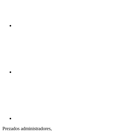
Compartilhar n
Compartilhar p
Prezados administradores,