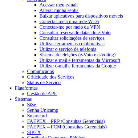
Acessar meu e-mail
Alterar minha senha
Baixar aplicativos para dispositivos móveis
Conectar-me a uma rede Wi-Fi
Conectar-me por meio da VPN
Consultar reserva de datas do e-Voto
Consultar solicitações de serviços
Utilizar ferramentas colaborativas
Utilizar o serviço de telefonia
Sistema de eleições (e-Voto e e-Voting)
Utilizar e-mail e ferramentas da Microsoft
Utilizar e-mail e ferramentas da Google
Comunicados
Criticidade dos Serviços
Status de Serviço
Plataformas
Gestão de APIs
Sistemas
SiSe
Senha Unicamp
Smartcard
FAEPEX – PRP (Consultas Gerenciais)
FAEPEX – FCM (Consultas Gerenciais)
SIPEX
Gestão de Concursos Públicos