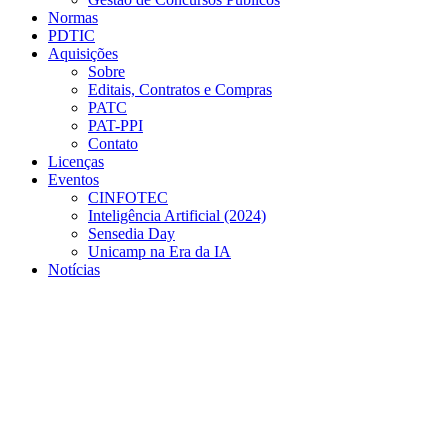
Normas
PDTIC
Aquisições
Sobre
Editais, Contratos e Compras
PATC
PAT-PPI
Contato
Licenças
Eventos
CINFOTEC
Inteligência Artificial (2024)
Sensedia Day
Unicamp na Era da IA
Notícias
Menu