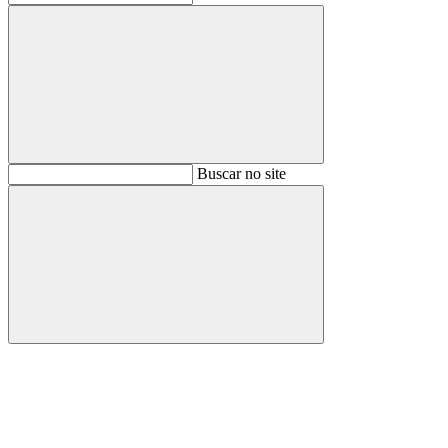
Buscar
Buscar no site
Buscar
Aumentar fonte