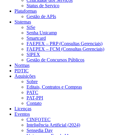
Criticidade dos Serviços
Status de Serviço
Plataformas
Gestão de APIs
Sistemas
SiSe
Senha Unicamp
Smartcard
FAEPEX – PRP (Consultas Gerenciais)
FAEPEX – FCM (Consultas Gerenciais)
SIPEX
Gestão de Concursos Públicos
Normas
PDTIC
Aquisições
Sobre
Editais, Contratos e Compras
PATC
PAT-PPI
Contato
Licenças
Eventos
CINFOTEC
Inteligência Artificial (2024)
Sensedia Day