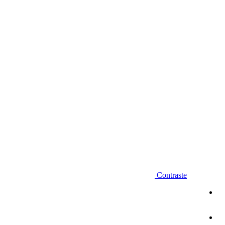
Diminuir fonte
Contraste