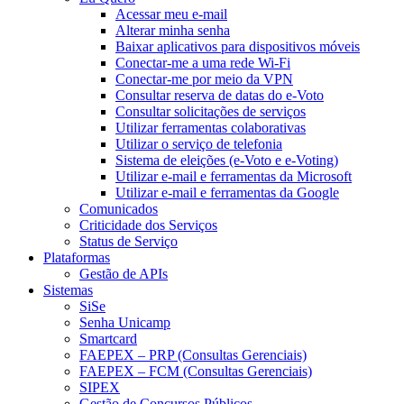
Acessar meu e-mail
Alterar minha senha
Baixar aplicativos para dispositivos móveis
Conectar-me a uma rede Wi-Fi
Conectar-me por meio da VPN
Consultar reserva de datas do e-Voto
Consultar solicitações de serviços
Utilizar ferramentas colaborativas
Utilizar o serviço de telefonia
Sistema de eleições (e-Voto e e-Voting)
Utilizar e-mail e ferramentas da Microsoft
Utilizar e-mail e ferramentas da Google
Comunicados
Criticidade dos Serviços
Status de Serviço
Plataformas
Gestão de APIs
Sistemas
SiSe
Senha Unicamp
Smartcard
FAEPEX – PRP (Consultas Gerenciais)
FAEPEX – FCM (Consultas Gerenciais)
SIPEX
Gestão de Concursos Públicos