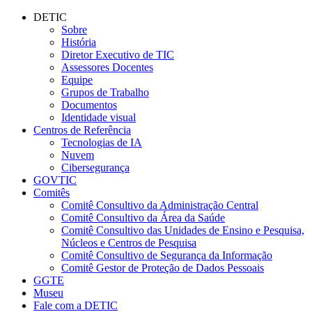
Conteúdo principal
Menu principal
Rodapé
DETIC
Sobre
História
Diretor Executivo de TIC
Assessores Docentes
Equipe
Grupos de Trabalho
Documentos
Identidade visual
Centros de Referência
Tecnologias de IA
Nuvem
Cibersegurança
GOVTIC
Comitês
Comitê Consultivo da Administração Central
Comitê Consultivo da Área da Saúde
Comitê Consultivo das Unidades de Ensino e Pesquisa,
Núcleos e Centros de Pesquisa
Comitê Consultivo de Segurança da Informação
Comitê Gestor de Proteção de Dados Pessoais
GGTE
Museu
Fale com a DETIC