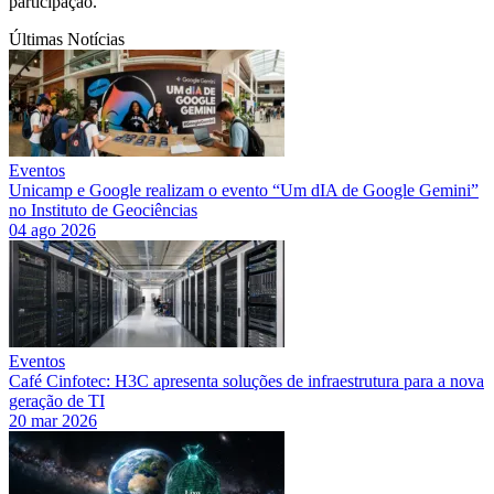
participação.
Últimas Notícias
Eventos
Unicamp e Google realizam o evento “Um dIA de Google Gemini”
no Instituto de Geociências
04 ago 2026
Eventos
Café Cinfotec: H3C apresenta soluções de infraestrutura para a nova
geração de TI
20 mar 2026