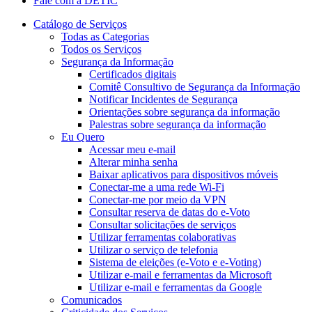
Fale com a DETIC
Catálogo de Serviços
Todas as Categorias
Todos os Serviços
Segurança da Informação
Certificados digitais
Comitê Consultivo de Segurança da Informação
Notificar Incidentes de Segurança
Orientações sobre segurança da informação
Palestras sobre segurança da informação
Eu Quero
Acessar meu e-mail
Alterar minha senha
Baixar aplicativos para dispositivos móveis
Conectar-me a uma rede Wi-Fi
Conectar-me por meio da VPN
Consultar reserva de datas do e-Voto
Consultar solicitações de serviços
Utilizar ferramentas colaborativas
Utilizar o serviço de telefonia
Sistema de eleições (e-Voto e e-Voting)
Utilizar e-mail e ferramentas da Microsoft
Utilizar e-mail e ferramentas da Google
Comunicados