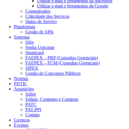
Utilizar e-mail e ferramentas da Microsoft
Utilizar e-mail e ferramentas da Google
Comunicados
Criticidade dos Serviços
Status de Serviço
Plataformas
Gestão de APIs
Sistemas
SiSe
Senha Unicamp
Smartcard
FAEPEX – PRP (Consultas Gerenciais)
FAEPEX – FCM (Consultas Gerenciais)
SIPEX
Gestão de Concursos Públicos
Normas
PDTIC
Aquisições
Sobre
Editais, Contratos e Compras
PATC
PAT-PPI
Contato
Licenças
Eventos