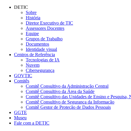
Conteúdo principal
Menu principal
Rodapé
DETIC
Sobre
História
Diretor Executivo de TIC
Assessores Docentes
Equipe
Grupos de Trabalho
Documentos
Identidade visual
Centros de Referência
Tecnologias de IA
Nuvem
Cibersegurança
GOVTIC
Comitês
Comitê Consultivo da Administração Central
Comitê Consultivo da Área da Saúde
Comitê Consultivo das Unidades de Ensino e Pesquisa, 
Comitê Consultivo de Segurança da Informação
Comitê Gestor de Proteção de Dados Pessoais
GGTE
Museu
Fale com a DETIC