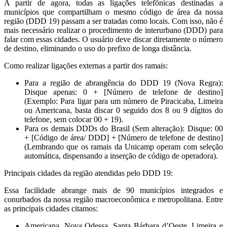
A partir de agora, todas as ligações telefônicas destinadas a
municípios que compartilham o mesmo código de área da nossa
região (DDD 19) passam a ser tratadas como locais. Com isso, não é
mais necessário realizar o procedimento de interurbano (DDD) para
falar com essas cidades. O usuário deve discar diretamente o número
de destino, eliminando o uso do prefixo de longa distância.
Como realizar ligações externas a partir dos ramais:
Para a região de abrangência do DDD 19 (Nova Regra):
Disque apenas: 0 + [Número de telefone de destino]
(Exemplo: Para ligar para um número de Piracicaba, Limeira
ou Americana, basta discar 0 seguido dos 8 ou 9 dígitos do
telefone, sem colocar 00 + 19).
Para os demais DDDs do Brasil (Sem alteração): Disque: 00
+ [Código de área/ DDD] + [Número de telefone de destino]
(Lembrando que os ramais da Unicamp operam com seleção
automática, dispensando a inserção de código de operadora).
Principais cidades da região atendidas pelo DDD 19:
Essa facilidade abrange mais de 90 municípios integrados e
conurbados da nossa região macroeconômica e metropolitana. Entre
as principais cidades citamos:
Americana, Nova Odessa, Santa Bárbara d’Oeste, Limeira e