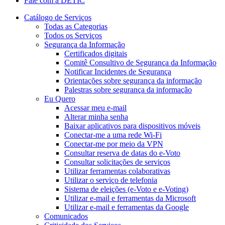
Fale com a DETIC
Catálogo de Serviços
Todas as Categorias
Todos os Serviços
Segurança da Informação
Certificados digitais
Comitê Consultivo de Segurança da Informação
Notificar Incidentes de Segurança
Orientações sobre segurança da informação
Palestras sobre segurança da informação
Eu Quero
Acessar meu e-mail
Alterar minha senha
Baixar aplicativos para dispositivos móveis
Conectar-me a uma rede Wi-Fi
Conectar-me por meio da VPN
Consultar reserva de datas do e-Voto
Consultar solicitações de serviços
Utilizar ferramentas colaborativas
Utilizar o serviço de telefonia
Sistema de eleições (e-Voto e e-Voting)
Utilizar e-mail e ferramentas da Microsoft
Utilizar e-mail e ferramentas da Google
Comunicados