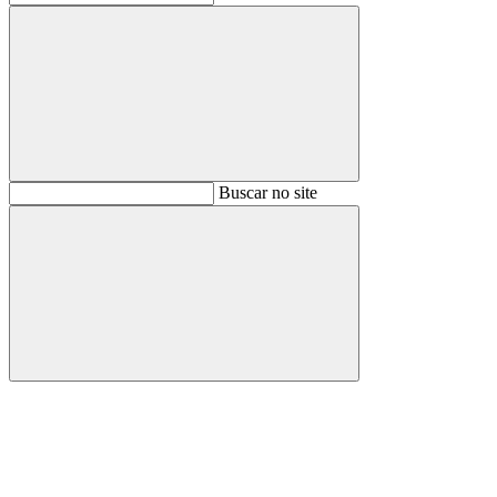
Buscar
Buscar no site
Buscar
Aumentar fonte