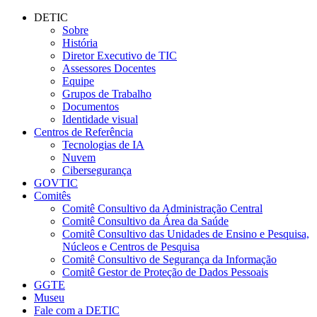
Conteúdo principal
Menu principal
Rodapé
DETIC
Sobre
História
Diretor Executivo de TIC
Assessores Docentes
Equipe
Grupos de Trabalho
Documentos
Identidade visual
Centros de Referência
Tecnologias de IA
Nuvem
Cibersegurança
GOVTIC
Comitês
Comitê Consultivo da Administração Central
Comitê Consultivo da Área da Saúde
Comitê Consultivo das Unidades de Ensino e Pesquisa,
Núcleos e Centros de Pesquisa
Comitê Consultivo de Segurança da Informação
Comitê Gestor de Proteção de Dados Pessoais
GGTE
Museu
Fale com a DETIC