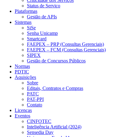
Criticidade dos Serviços
Status de Serviço
Plataformas
Gestão de APIs
Sistemas
SiSe
Senha Unicamp
Smartcard
FAEPEX – PRP (Consultas Gerenciais)
FAEPEX – FCM (Consultas Gerenciais)
SIPEX
Gestão de Concursos Públicos
Normas
PDTIC
Aquisições
Sobre
Editais, Contratos e Compras
PATC
PAT-PPI
Contato
Licenças
Eventos
CINFOTEC
Inteligência Artificial (2024)
Sensedia Day