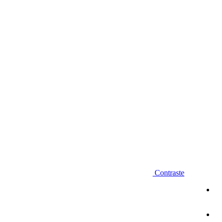
Diminuir fonte
Contraste