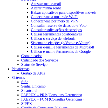
Acessar meu e-mail
Alterar minha senha
Baixar aplicativos para dispositivos móveis
Conectar-me a uma rede Wi-Fi
Conectar-me por meio da VPN
Consultar reserva de datas do e-Voto
Consultar solicitações de serviços
Utilizar ferramentas colaborativas
Utilizar o serviço de telefonia
Sistema de eleições (e-Voto e e-Voting)
Utilizar e-mail e ferramentas da Microsoft
Utilizar e-mail e ferramentas da Google
Comunicados
Criticidade dos Serviços
Status de Serviço
Plataformas
Gestão de APIs
Sistemas
SiSe
Senha Unicamp
Smartcard
FAEPEX – PRP (Consultas Gerenciais)
FAEPEX – FCM (Consultas Gerenciais)
SIPEX
Gestão de Concursos Públicos