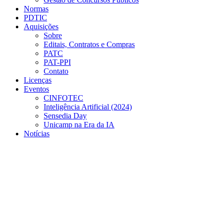
Normas
PDTIC
Aquisições
Sobre
Editais, Contratos e Compras
PATC
PAT-PPI
Contato
Licenças
Eventos
CINFOTEC
Inteligência Artificial (2024)
Sensedia Day
Unicamp na Era da IA
Notícias
Menu