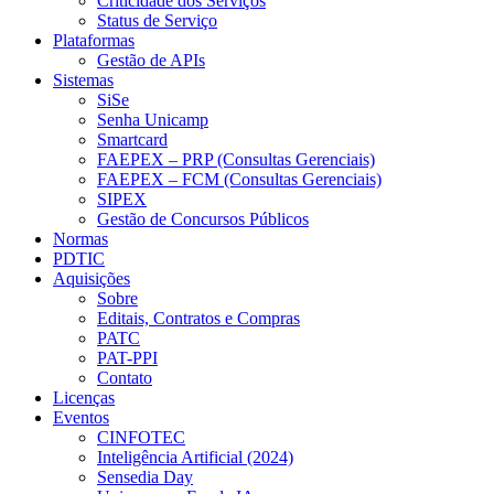
Criticidade dos Serviços
Status de Serviço
Plataformas
Gestão de APIs
Sistemas
SiSe
Senha Unicamp
Smartcard
FAEPEX – PRP (Consultas Gerenciais)
FAEPEX – FCM (Consultas Gerenciais)
SIPEX
Gestão de Concursos Públicos
Normas
PDTIC
Aquisições
Sobre
Editais, Contratos e Compras
PATC
PAT-PPI
Contato
Licenças
Eventos
CINFOTEC
Inteligência Artificial (2024)
Sensedia Day