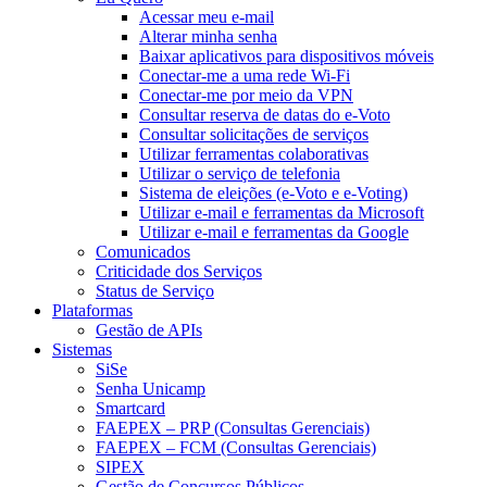
Acessar meu e-mail
Alterar minha senha
Baixar aplicativos para dispositivos móveis
Conectar-me a uma rede Wi-Fi
Conectar-me por meio da VPN
Consultar reserva de datas do e-Voto
Consultar solicitações de serviços
Utilizar ferramentas colaborativas
Utilizar o serviço de telefonia
Sistema de eleições (e-Voto e e-Voting)
Utilizar e-mail e ferramentas da Microsoft
Utilizar e-mail e ferramentas da Google
Comunicados
Criticidade dos Serviços
Status de Serviço
Plataformas
Gestão de APIs
Sistemas
SiSe
Senha Unicamp
Smartcard
FAEPEX – PRP (Consultas Gerenciais)
FAEPEX – FCM (Consultas Gerenciais)
SIPEX
Gestão de Concursos Públicos