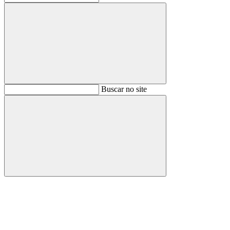
Buscar
Buscar no site
Buscar
Aumentar fonte