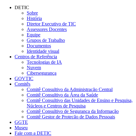
Conteúdo principal
Menu principal
Rodapé
DETIC
Sobre
História
Diretor Executivo de TIC
Assessores Docentes
Equipe
Grupos de Trabalho
Documentos
Identidade visual
Centros de Referência
Tecnologias de IA
Nuvem
Cibersegurança
GOVTIC
Comitês
Comitê Consultivo da Administração Central
Comitê Consultivo da Área da Saúde
Comitê Consultivo das Unidades de Ensino e Pesquisa,
Núcleos e Centros de Pesquisa
Comitê Consultivo de Segurança da Informação
Comitê Gestor de Proteção de Dados Pessoais
GGTE
Museu
Fale com a DETIC