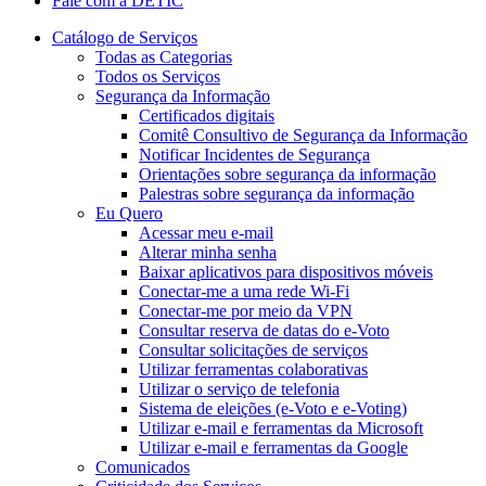
Fale com a DETIC
Catálogo de Serviços
Todas as Categorias
Todos os Serviços
Segurança da Informação
Certificados digitais
Comitê Consultivo de Segurança da Informação
Notificar Incidentes de Segurança
Orientações sobre segurança da informação
Palestras sobre segurança da informação
Eu Quero
Acessar meu e-mail
Alterar minha senha
Baixar aplicativos para dispositivos móveis
Conectar-me a uma rede Wi-Fi
Conectar-me por meio da VPN
Consultar reserva de datas do e-Voto
Consultar solicitações de serviços
Utilizar ferramentas colaborativas
Utilizar o serviço de telefonia
Sistema de eleições (e-Voto e e-Voting)
Utilizar e-mail e ferramentas da Microsoft
Utilizar e-mail e ferramentas da Google
Comunicados