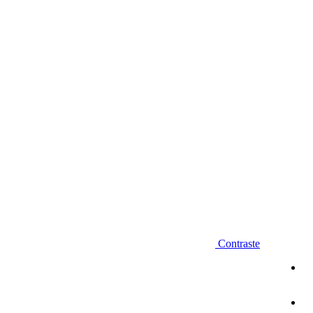
Diminuir fonte
Contraste