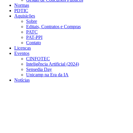
Normas
PDTIC
Aquisições
Sobre
Editais, Contratos e Compras
PATC
PAT-PPI
Contato
Licenças
Eventos
CINFOTEC
Inteligência Artificial (2024)
Sensedia Day
Unicamp na Era da IA
Notícias
Menu