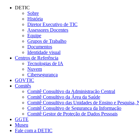
Conteúdo principal
Menu principal
Rodapé
DETIC
Sobre
História
Diretor Executivo de TIC
Assessores Docentes
Equipe
Grupos de Trabalho
Documentos
Identidade visual
Centros de Referência
Tecnologias de IA
Nuvem
Cibersegurança
GOVTIC
Comitês
Comitê Consultivo da Administração Central
Comitê Consultivo da Área da Saúde
Comitê Consultivo das Unidades de Ensino e Pesquisa, 
Comitê Consultivo de Segurança da Informação
Comitê Gestor de Proteção de Dados Pessoais
GGTE
Museu
Fale com a DETIC