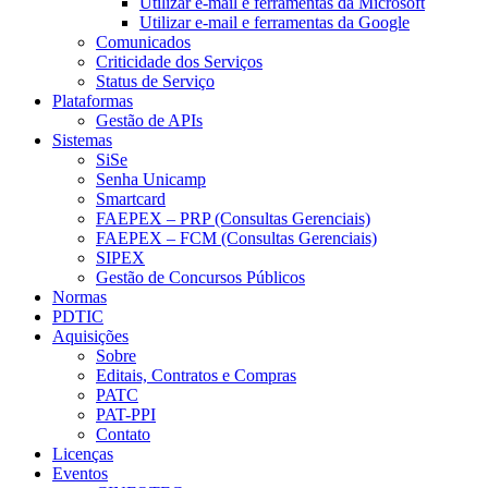
Utilizar e-mail e ferramentas da Microsoft
Utilizar e-mail e ferramentas da Google
Comunicados
Criticidade dos Serviços
Status de Serviço
Plataformas
Gestão de APIs
Sistemas
SiSe
Senha Unicamp
Smartcard
FAEPEX – PRP (Consultas Gerenciais)
FAEPEX – FCM (Consultas Gerenciais)
SIPEX
Gestão de Concursos Públicos
Normas
PDTIC
Aquisições
Sobre
Editais, Contratos e Compras
PATC
PAT-PPI
Contato
Licenças
Eventos