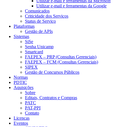
Utilizar e-mail e ferramentas da Microsoft
Utilizar e-mail e ferramentas da Google
Comunicados
Criticidade dos Serviços
Status de Serviço
Plataformas
Gestão de APIs
Sistemas
SiSe
Senha Unicamp
Smartcard
FAEPEX – PRP (Consultas Gerenciais)
FAEPEX – FCM (Consultas Gerenciais)
SIPEX
Gestão de Concursos Públicos
Normas
PDTIC
Aquisições
Sobre
Editais, Contratos e Compras
PATC
PAT-PPI
Contato
Licenças
Eventos