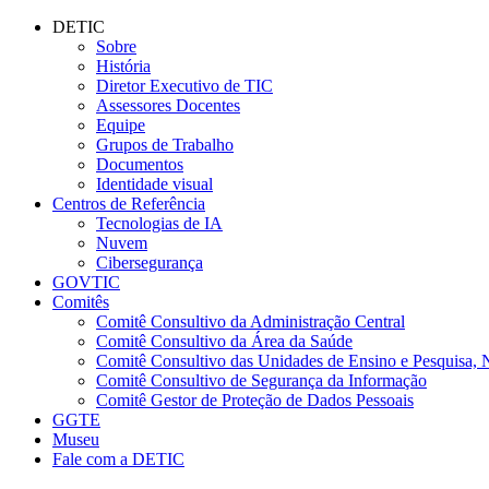
Conteúdo principal
Menu principal
Rodapé
DETIC
Sobre
História
Diretor Executivo de TIC
Assessores Docentes
Equipe
Grupos de Trabalho
Documentos
Identidade visual
Centros de Referência
Tecnologias de IA
Nuvem
Cibersegurança
GOVTIC
Comitês
Comitê Consultivo da Administração Central
Comitê Consultivo da Área da Saúde
Comitê Consultivo das Unidades de Ensino e Pesquisa, 
Comitê Consultivo de Segurança da Informação
Comitê Gestor de Proteção de Dados Pessoais
GGTE
Museu
Fale com a DETIC