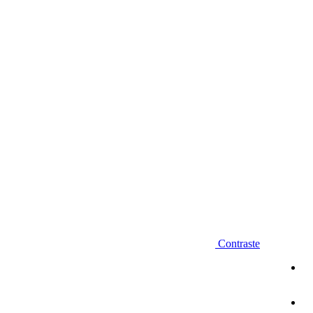
Diminuir fonte
Contraste