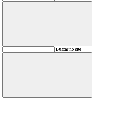
Buscar
Buscar no site
Buscar
Aumentar fonte