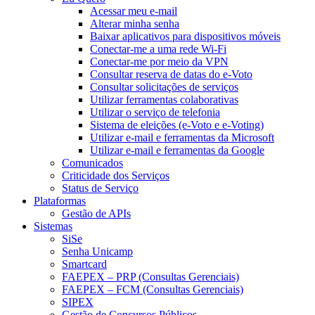
Acessar meu e-mail
Alterar minha senha
Baixar aplicativos para dispositivos móveis
Conectar-me a uma rede Wi-Fi
Conectar-me por meio da VPN
Consultar reserva de datas do e-Voto
Consultar solicitações de serviços
Utilizar ferramentas colaborativas
Utilizar o serviço de telefonia
Sistema de eleições (e-Voto e e-Voting)
Utilizar e-mail e ferramentas da Microsoft
Utilizar e-mail e ferramentas da Google
Comunicados
Criticidade dos Serviços
Status de Serviço
Plataformas
Gestão de APIs
Sistemas
SiSe
Senha Unicamp
Smartcard
FAEPEX – PRP (Consultas Gerenciais)
FAEPEX – FCM (Consultas Gerenciais)
SIPEX
Gestão de Concursos Públicos