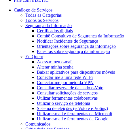
Fale com a DETIC
Catálogo de Serviços
Todas as Categorias
Todos os Serviços
Segurança da Informação
Certificados digitais
Comitê Consultivo de Segurança da Informação
Notificar Incidentes de Segurança
Orientações sobre segurança da informação
Palestras sobre segurança da informação
Eu Quero
Acessar meu e-mail
Alterar minha senha
Baixar aplicativos para dispositivos móveis
Conectar-me a uma rede Wi-Fi
Conectar-me por meio da VPN
Consultar reserva de datas do e-Voto
Consultar solicitações de serviços
Utilizar ferramentas colaborativas
Utilizar o serviço de telefonia
Sistema de eleições (e-Voto e e-Voting)
Utilizar e-mail e ferramentas da Microsoft
Utilizar e-mail e ferramentas da Google
Comunicados