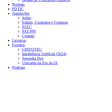
Normas
PDTIC
Aquisições
Sobre
Editais, Contratos e Compras
PATC
PAT-PPI
Contato
Licenças
Eventos
CINFOTEC
Inteligência Artificial (2024)
Sensedia Day
Unicamp na Era da IA
Notícias
Menu