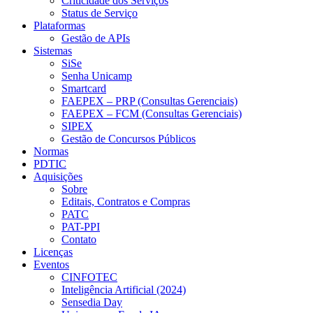
Criticidade dos Serviços
Status de Serviço
Plataformas
Gestão de APIs
Sistemas
SiSe
Senha Unicamp
Smartcard
FAEPEX – PRP (Consultas Gerenciais)
FAEPEX – FCM (Consultas Gerenciais)
SIPEX
Gestão de Concursos Públicos
Normas
PDTIC
Aquisições
Sobre
Editais, Contratos e Compras
PATC
PAT-PPI
Contato
Licenças
Eventos
CINFOTEC
Inteligência Artificial (2024)
Sensedia Day