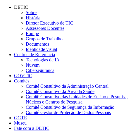
Conteúdo principal
Menu principal
Rodapé
DETIC
Sobre
História
Diretor Executivo de TIC
Assessores Docentes
Equipe
Grupos de Trabalho
Documentos
Identidade visual
Centros de Referência
Tecnologias de IA
Nuvem
Cibersegurança
GOVTIC
Comitês
Comitê Consultivo da Administração Central
Comitê Consultivo da Área da Saúde
Comitê Consultivo das Unidades de Ensino e Pesquisa,
Núcleos e Centros de Pesquisa
Comitê Consultivo de Segurança da Informação
Comitê Gestor de Proteção de Dados Pessoais
GGTE
Museu
Fale com a DETIC