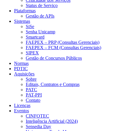
Criticidade dos Serviços
Status de Serviço
Plataformas
Gestão de APIs
Sistemas
SiSe
Senha Unicamp
Smartcard
FAEPEX – PRP (Consultas Gerenciais)
FAEPEX – FCM (Consultas Gerenciais)
SIPEX
Gestão de Concursos Públicos
Normas
PDTIC
Aquisições
Sobre
Editais, Contratos e Compras
PATC
PAT-PPI
Contato
Licenças
Eventos
CINFOTEC
Inteligência Artificial (2024)
Sensedia Day