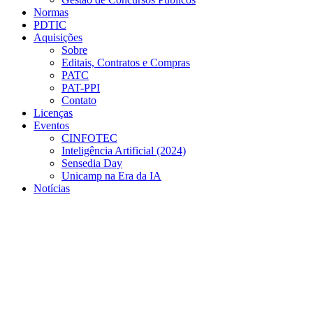
Normas
PDTIC
Aquisições
Sobre
Editais, Contratos e Compras
PATC
PAT-PPI
Contato
Licenças
Eventos
CINFOTEC
Inteligência Artificial (2024)
Sensedia Day
Unicamp na Era da IA
Notícias
Menu