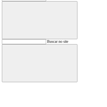
Buscar
Buscar no site
Buscar
Aumentar fonte