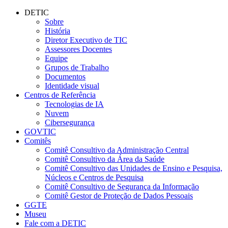
Conteúdo principal
Menu principal
Rodapé
DETIC
Sobre
História
Diretor Executivo de TIC
Assessores Docentes
Equipe
Grupos de Trabalho
Documentos
Identidade visual
Centros de Referência
Tecnologias de IA
Nuvem
Cibersegurança
GOVTIC
Comitês
Comitê Consultivo da Administração Central
Comitê Consultivo da Área da Saúde
Comitê Consultivo das Unidades de Ensino e Pesquisa,
Núcleos e Centros de Pesquisa
Comitê Consultivo de Segurança da Informação
Comitê Gestor de Proteção de Dados Pessoais
GGTE
Museu
Fale com a DETIC