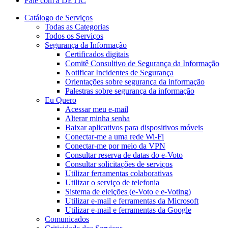
Fale com a DETIC
Catálogo de Serviços
Todas as Categorias
Todos os Serviços
Segurança da Informação
Certificados digitais
Comitê Consultivo de Segurança da Informação
Notificar Incidentes de Segurança
Orientações sobre segurança da informação
Palestras sobre segurança da informação
Eu Quero
Acessar meu e-mail
Alterar minha senha
Baixar aplicativos para dispositivos móveis
Conectar-me a uma rede Wi-Fi
Conectar-me por meio da VPN
Consultar reserva de datas do e-Voto
Consultar solicitações de serviços
Utilizar ferramentas colaborativas
Utilizar o serviço de telefonia
Sistema de eleições (e-Voto e e-Voting)
Utilizar e-mail e ferramentas da Microsoft
Utilizar e-mail e ferramentas da Google
Comunicados