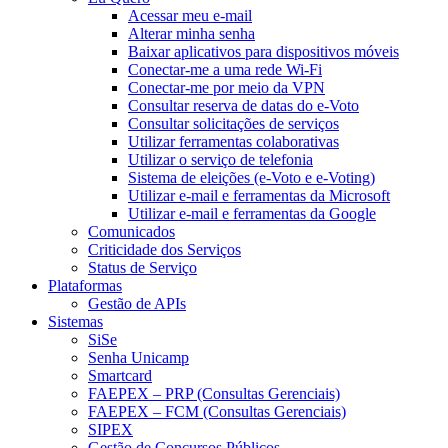
Acessar meu e-mail
Alterar minha senha
Baixar aplicativos para dispositivos móveis
Conectar-me a uma rede Wi-Fi
Conectar-me por meio da VPN
Consultar reserva de datas do e-Voto
Consultar solicitações de serviços
Utilizar ferramentas colaborativas
Utilizar o serviço de telefonia
Sistema de eleições (e-Voto e e-Voting)
Utilizar e-mail e ferramentas da Microsoft
Utilizar e-mail e ferramentas da Google
Comunicados
Criticidade dos Serviços
Status de Serviço
Plataformas
Gestão de APIs
Sistemas
SiSe
Senha Unicamp
Smartcard
FAEPEX – PRP (Consultas Gerenciais)
FAEPEX – FCM (Consultas Gerenciais)
SIPEX
Gestão de Concursos Públicos