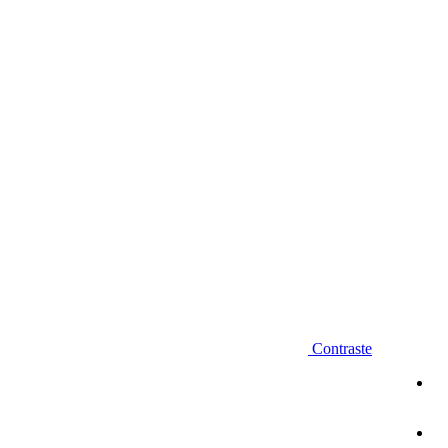
Diminuir fonte
Contraste