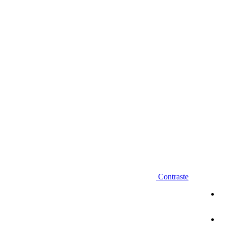
Diminuir fonte
Contraste