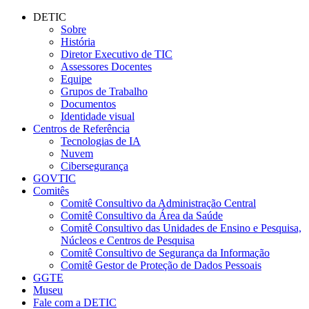
Conteúdo principal
Menu principal
Rodapé
DETIC
Sobre
História
Diretor Executivo de TIC
Assessores Docentes
Equipe
Grupos de Trabalho
Documentos
Identidade visual
Centros de Referência
Tecnologias de IA
Nuvem
Cibersegurança
GOVTIC
Comitês
Comitê Consultivo da Administração Central
Comitê Consultivo da Área da Saúde
Comitê Consultivo das Unidades de Ensino e Pesquisa,
Núcleos e Centros de Pesquisa
Comitê Consultivo de Segurança da Informação
Comitê Gestor de Proteção de Dados Pessoais
GGTE
Museu
Fale com a DETIC