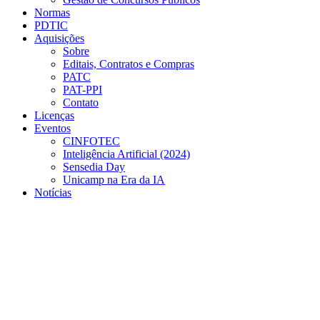
Normas
PDTIC
Aquisições
Sobre
Editais, Contratos e Compras
PATC
PAT-PPI
Contato
Licenças
Eventos
CINFOTEC
Inteligência Artificial (2024)
Sensedia Day
Unicamp na Era da IA
Notícias
Menu