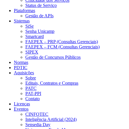
Criticidade dos Serviços
Status de Serviço
Plataformas
Gestão de APIs
Sistemas
SiSe
Senha Unicamp
Smartcard
FAEPEX – PRP (Consultas Gerenciais)
FAEPEX – FCM (Consultas Gerenciais)
SIPEX
Gestão de Concursos Públicos
Normas
PDTIC
Aquisições
Sobre
Editais, Contratos e Compras
PATC
PAT-PPI
Contato
Licenças
Eventos
CINFOTEC
Inteligência Artificial (2024)
Sensedia Day