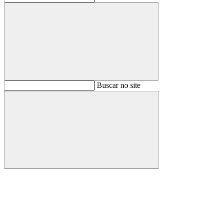
Buscar
Buscar no site
Buscar
Aumentar fonte