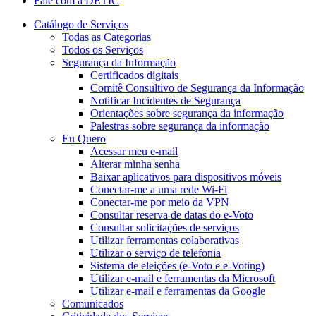
Fale com a DETIC
Catálogo de Serviços
Todas as Categorias
Todos os Serviços
Segurança da Informação
Certificados digitais
Comitê Consultivo de Segurança da Informação
Notificar Incidentes de Segurança
Orientações sobre segurança da informação
Palestras sobre segurança da informação
Eu Quero
Acessar meu e-mail
Alterar minha senha
Baixar aplicativos para dispositivos móveis
Conectar-me a uma rede Wi-Fi
Conectar-me por meio da VPN
Consultar reserva de datas do e-Voto
Consultar solicitações de serviços
Utilizar ferramentas colaborativas
Utilizar o serviço de telefonia
Sistema de eleições (e-Voto e e-Voting)
Utilizar e-mail e ferramentas da Microsoft
Utilizar e-mail e ferramentas da Google
Comunicados