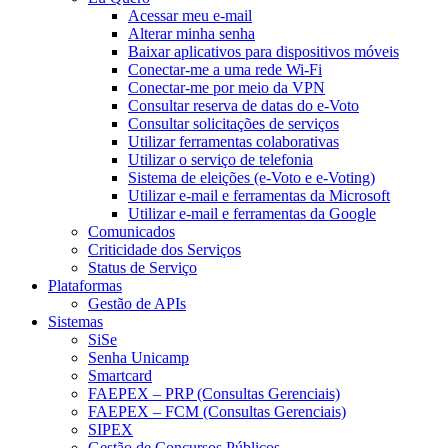
Acessar meu e-mail
Alterar minha senha
Baixar aplicativos para dispositivos móveis
Conectar-me a uma rede Wi-Fi
Conectar-me por meio da VPN
Consultar reserva de datas do e-Voto
Consultar solicitações de serviços
Utilizar ferramentas colaborativas
Utilizar o serviço de telefonia
Sistema de eleições (e-Voto e e-Voting)
Utilizar e-mail e ferramentas da Microsoft
Utilizar e-mail e ferramentas da Google
Comunicados
Criticidade dos Serviços
Status de Serviço
Plataformas
Gestão de APIs
Sistemas
SiSe
Senha Unicamp
Smartcard
FAEPEX – PRP (Consultas Gerenciais)
FAEPEX – FCM (Consultas Gerenciais)
SIPEX
Gestão de Concursos Públicos