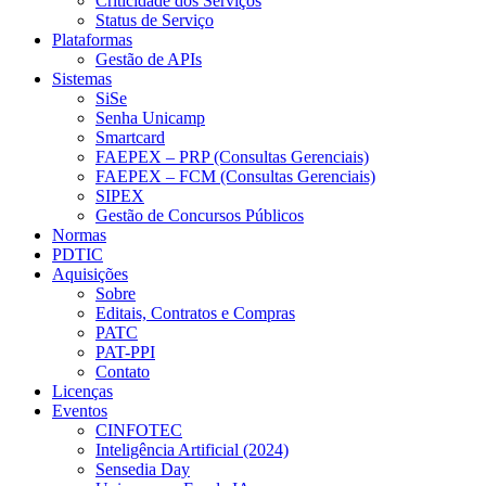
Criticidade dos Serviços
Status de Serviço
Plataformas
Gestão de APIs
Sistemas
SiSe
Senha Unicamp
Smartcard
FAEPEX – PRP (Consultas Gerenciais)
FAEPEX – FCM (Consultas Gerenciais)
SIPEX
Gestão de Concursos Públicos
Normas
PDTIC
Aquisições
Sobre
Editais, Contratos e Compras
PATC
PAT-PPI
Contato
Licenças
Eventos
CINFOTEC
Inteligência Artificial (2024)
Sensedia Day