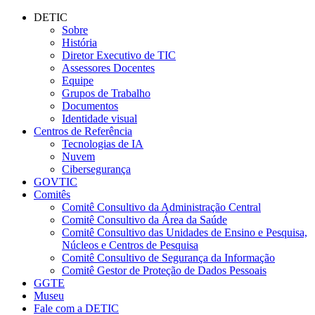
Conteúdo principal
Menu principal
Rodapé
DETIC
Sobre
História
Diretor Executivo de TIC
Assessores Docentes
Equipe
Grupos de Trabalho
Documentos
Identidade visual
Centros de Referência
Tecnologias de IA
Nuvem
Cibersegurança
GOVTIC
Comitês
Comitê Consultivo da Administração Central
Comitê Consultivo da Área da Saúde
Comitê Consultivo das Unidades de Ensino e Pesquisa,
Núcleos e Centros de Pesquisa
Comitê Consultivo de Segurança da Informação
Comitê Gestor de Proteção de Dados Pessoais
GGTE
Museu
Fale com a DETIC