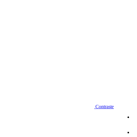
Diminuir fonte
Contraste