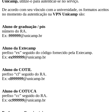
Unicamp,
utilize-o para autenticar-se no serviço.
De acordo com seu vínculo com a universidade, os formatos aceitos
no momento da autenticação na
VPN Unicamp
são:
Aluno de graduação / pós
número do RA.
Ex:
999999
@unicamp.br
Aluno da Extecamp
prefixo “ex” seguido do código fornecido pela Extecamp.
Ex:
ex
999999
@unicamp.br
Aluno do COTIL
prefixo “cl” seguido do RA.
Ex:
cl
999999
@unicamp.br
Aluno do COTUCA
prefixo “cc” seguido do RA.
Ex:
cc
999999
@unicamp.br