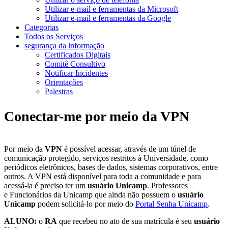
Utilizar e-mail e ferramentas da Microsoft
Utilizar e-mail e ferramentas da Google
Categorias
Todos os Serviços
segurança da informação
Certificados Digitais
Comitê Consultivo
Notificar Incidentes
Orientações
Palestras
Conectar-me por meio da VPN
Por meio da
VPN
é possível acessar, através de um túnel de
comunicação protegido, serviços restritos à Universidade, como
periódicos eletrônicos, bases de dados, sistemas corporativos, entre
outros. A VPN está disponível para toda a comunidade e para
acessá-la é preciso ter um
usuário Unicamp
. Professores
e Funcionários da Unicamp que ainda não possuem o
usuário
Unicamp
podem solicitá-lo por meio do
Portal Senha Unicamp
.
ALUNO:
o
RA
que recebeu no ato de sua matrícula é seu
usuário