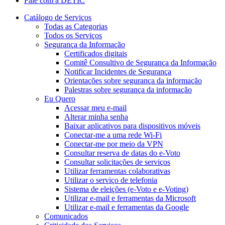
Fale com a DETIC
Catálogo de Serviços
Todas as Categorias
Todos os Serviços
Segurança da Informação
Certificados digitais
Comitê Consultivo de Segurança da Informação
Notificar Incidentes de Segurança
Orientações sobre segurança da informação
Palestras sobre segurança da informação
Eu Quero
Acessar meu e-mail
Alterar minha senha
Baixar aplicativos para dispositivos móveis
Conectar-me a uma rede Wi-Fi
Conectar-me por meio da VPN
Consultar reserva de datas do e-Voto
Consultar solicitações de serviços
Utilizar ferramentas colaborativas
Utilizar o serviço de telefonia
Sistema de eleições (e-Voto e e-Voting)
Utilizar e-mail e ferramentas da Microsoft
Utilizar e-mail e ferramentas da Google
Comunicados