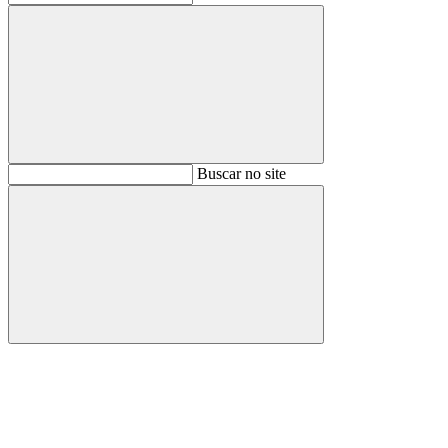
Buscar
Buscar no site
Buscar
Aumentar fonte