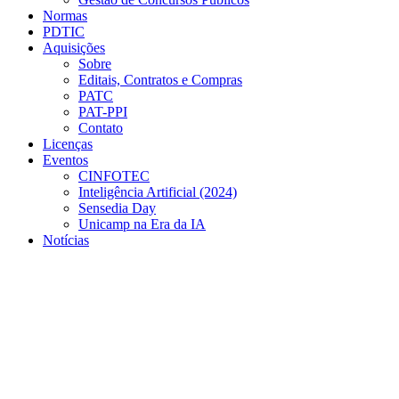
Normas
PDTIC
Aquisições
Sobre
Editais, Contratos e Compras
PATC
PAT-PPI
Contato
Licenças
Eventos
CINFOTEC
Inteligência Artificial (2024)
Sensedia Day
Unicamp na Era da IA
Notícias
Menu