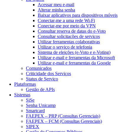
Acessar meu e-mail
Alterar minha senha
Baixar aplicativos para dispositivos móveis
Conectar-me a uma rede Wi-Fi
Conectar-me por meio da VPN
Consultar reserva de datas do e-Voto
Consultar solicitações de serviços
Utilizar ferramentas colaborativas
Utilizar o serviço de telefonia
Sistema de eleições (e-Voto e e-Voting)
Utilizar e-mail e ferramentas da Microsoft
Utilizar e-mail e ferramentas da Google
Comunicados
Criticidade dos Serviços
Status de Serviço
Plataformas
Gestão de APIs
Sistemas
SiSe
Senha Unicamp
Smartcard
FAEPEX – PRP (Consultas Gerenciais)
FAEPEX – FCM (Consultas Gerenciais)
SIPEX
Gestão de Concursos Públicos