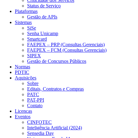
Criticidade dos Serviços
Status de Serviço
Plataformas
Gestão de APIs
Sistemas
SiSe
Senha Unicamp
Smartcard
FAEPEX – PRP (Consultas Gerenciais)
FAEPEX – FCM (Consultas Gerenciais)
SIPEX
Gestão de Concursos Públicos
Normas
PDTIC
Aquisições
Sobre
Editais, Contratos e Compras
PATC
PAT-PPI
Contato
Licenças
Eventos
CINFOTEC
Inteligência Artificial (2024)
Sensedia Day