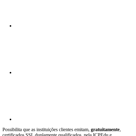
Compartilhar n
Compartilhar p
Possibilita que as instituições clientes emitam,
gratuitamente
,
certificados SSL duplamente qualificados, pela ICPEdu e