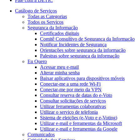
Fale com a DETIC
Catálogo de Serviços
Todas as Categorias
Todos os Serviços
Segurança da Informação
Certificados digitais
Comitê Consultivo de Segurança da Informação
Notificar Incidentes de Segurança
Orientações sobre segurança da informação
Palestras sobre segurança da informação
Eu Quero
Acessar meu e-mail
Alterar minha senha
Baixar aplicativos para dispositivos móveis
Conectar-me a uma rede Wi-Fi
Conectar-me por meio da VPN
Consultar reserva de datas do e-Voto
Consultar solicitações de serviços
Utilizar ferramentas colaborativas
Utilizar o serviço de telefonia
Sistema de eleições (e-Voto e e-Voting)
Utilizar e-mail e ferramentas da Microsoft
Utilizar e-mail e ferramentas da Google
Comunicados