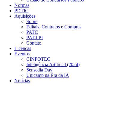
Normas
PDTIC
Aquisições
Sobre
Editais, Contratos e Compras
PATC
PAT-PPI
Contato
Licenças
Eventos
CINFOTEC
Inteligência Artificial (2024)
Sensedia Day
Unicamp na Era da IA
Notícias
Menu