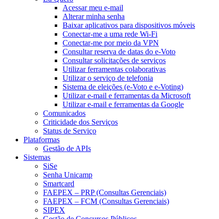
Acessar meu e-mail
Alterar minha senha
Baixar aplicativos para dispositivos móveis
Conectar-me a uma rede Wi-Fi
Conectar-me por meio da VPN
Consultar reserva de datas do e-Voto
Consultar solicitações de serviços
Utilizar ferramentas colaborativas
Utilizar o serviço de telefonia
Sistema de eleições (e-Voto e e-Voting)
Utilizar e-mail e ferramentas da Microsoft
Utilizar e-mail e ferramentas da Google
Comunicados
Criticidade dos Serviços
Status de Serviço
Plataformas
Gestão de APIs
Sistemas
SiSe
Senha Unicamp
Smartcard
FAEPEX – PRP (Consultas Gerenciais)
FAEPEX – FCM (Consultas Gerenciais)
SIPEX
Gestão de Concursos Públicos