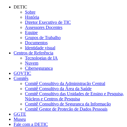
Conteúdo principal
Menu principal
Rodapé
DETIC
Sobre
História
Diretor Executivo de TIC
Assessores Docentes
Equipe
Grupos de Trabalho
Documentos
Identidade visual
Centros de Referência
Tecnologias de IA
Nuvem
Cibersegurança
GOVTIC
Comitês
Comitê Consultivo da Administração Central
Comitê Consultivo da Área da Saúde
Comitê Consultivo das Unidades de Ensino e Pesquisa,
Núcleos e Centros de Pesquisa
Comitê Consultivo de Segurança da Informação
Comitê Gestor de Proteção de Dados Pessoais
GGTE
Museu
Fale com a DETIC