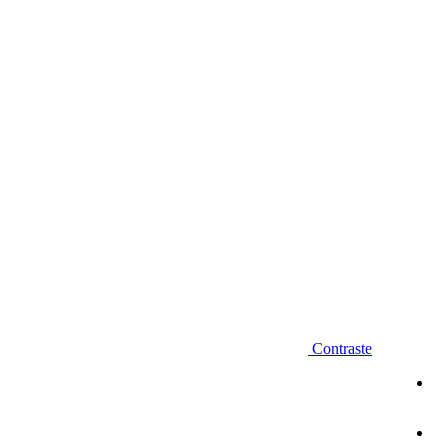
Diminuir fonte
Contraste