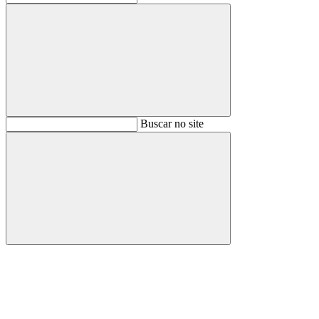
Buscar
Buscar no site
Buscar
Aumentar fonte