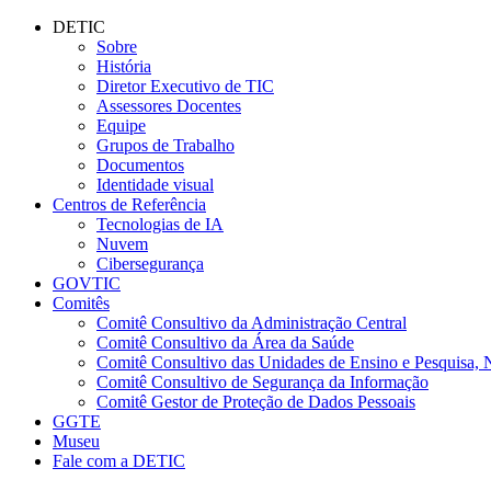
Conteúdo principal
Menu principal
Rodapé
DETIC
Sobre
História
Diretor Executivo de TIC
Assessores Docentes
Equipe
Grupos de Trabalho
Documentos
Identidade visual
Centros de Referência
Tecnologias de IA
Nuvem
Cibersegurança
GOVTIC
Comitês
Comitê Consultivo da Administração Central
Comitê Consultivo da Área da Saúde
Comitê Consultivo das Unidades de Ensino e Pesquisa, 
Comitê Consultivo de Segurança da Informação
Comitê Gestor de Proteção de Dados Pessoais
GGTE
Museu
Fale com a DETIC