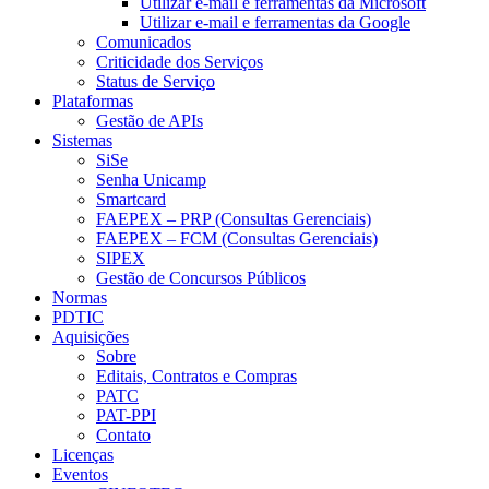
Utilizar e-mail e ferramentas da Microsoft
Utilizar e-mail e ferramentas da Google
Comunicados
Criticidade dos Serviços
Status de Serviço
Plataformas
Gestão de APIs
Sistemas
SiSe
Senha Unicamp
Smartcard
FAEPEX – PRP (Consultas Gerenciais)
FAEPEX – FCM (Consultas Gerenciais)
SIPEX
Gestão de Concursos Públicos
Normas
PDTIC
Aquisições
Sobre
Editais, Contratos e Compras
PATC
PAT-PPI
Contato
Licenças
Eventos