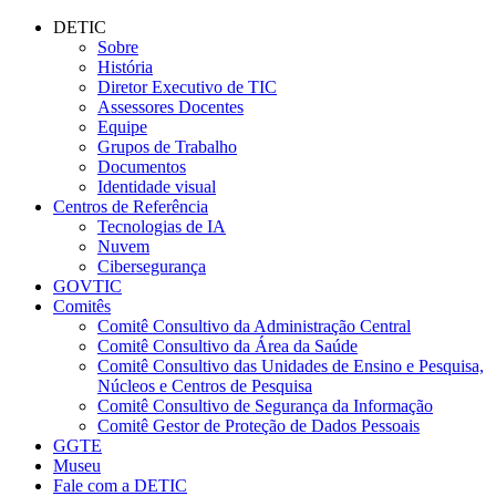
Conteúdo principal
Menu principal
Rodapé
DETIC
Sobre
História
Diretor Executivo de TIC
Assessores Docentes
Equipe
Grupos de Trabalho
Documentos
Identidade visual
Centros de Referência
Tecnologias de IA
Nuvem
Cibersegurança
GOVTIC
Comitês
Comitê Consultivo da Administração Central
Comitê Consultivo da Área da Saúde
Comitê Consultivo das Unidades de Ensino e Pesquisa,
Núcleos e Centros de Pesquisa
Comitê Consultivo de Segurança da Informação
Comitê Gestor de Proteção de Dados Pessoais
GGTE
Museu
Fale com a DETIC