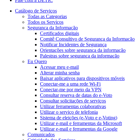
Fale com a DETIC
Catálogo de Serviços
Todas as Categorias
Todos os Serviços
Segurança da Informação
Certificados digitais
Comitê Consultivo de Segurança da Informação
Notificar Incidentes de Segurança
Orientações sobre segurança da informação
Palestras sobre segurança da informação
Eu Quero
Acessar meu e-mail
Alterar minha senha
Baixar aplicativos para dispositivos móveis
Conectar-me a uma rede Wi-Fi
Conectar-me por meio da VPN
Consultar reserva de datas do e-Voto
Consultar solicitações de serviços
Utilizar ferramentas colaborativas
Utilizar o serviço de telefonia
Sistema de eleições (e-Voto e e-Voting)
Utilizar e-mail e ferramentas da Microsoft
Utilizar e-mail e ferramentas da Google
Comunicados