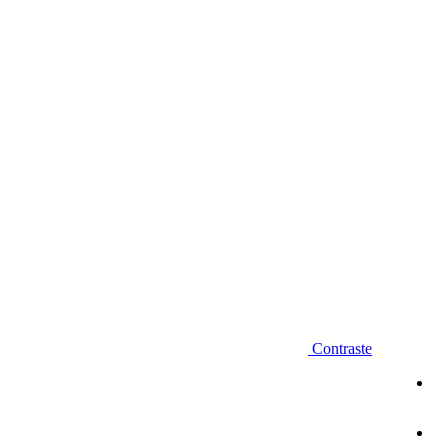
Diminuir fonte
Contraste