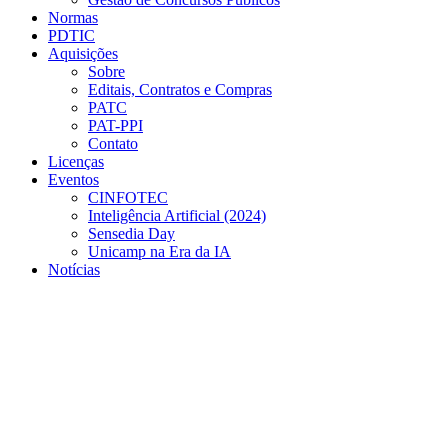
Normas
PDTIC
Aquisições
Sobre
Editais, Contratos e Compras
PATC
PAT-PPI
Contato
Licenças
Eventos
CINFOTEC
Inteligência Artificial (2024)
Sensedia Day
Unicamp na Era da IA
Notícias
Menu