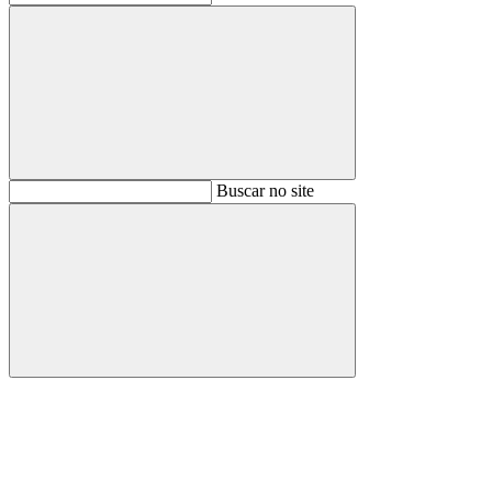
Buscar
Buscar no site
Buscar
Aumentar fonte