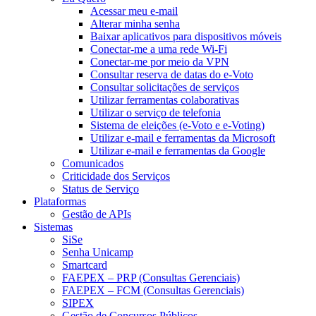
Acessar meu e-mail
Alterar minha senha
Baixar aplicativos para dispositivos móveis
Conectar-me a uma rede Wi-Fi
Conectar-me por meio da VPN
Consultar reserva de datas do e-Voto
Consultar solicitações de serviços
Utilizar ferramentas colaborativas
Utilizar o serviço de telefonia
Sistema de eleições (e-Voto e e-Voting)
Utilizar e-mail e ferramentas da Microsoft
Utilizar e-mail e ferramentas da Google
Comunicados
Criticidade dos Serviços
Status de Serviço
Plataformas
Gestão de APIs
Sistemas
SiSe
Senha Unicamp
Smartcard
FAEPEX – PRP (Consultas Gerenciais)
FAEPEX – FCM (Consultas Gerenciais)
SIPEX
Gestão de Concursos Públicos