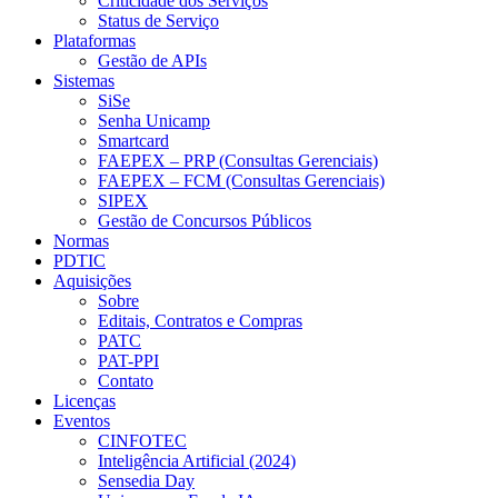
Criticidade dos Serviços
Status de Serviço
Plataformas
Gestão de APIs
Sistemas
SiSe
Senha Unicamp
Smartcard
FAEPEX – PRP (Consultas Gerenciais)
FAEPEX – FCM (Consultas Gerenciais)
SIPEX
Gestão de Concursos Públicos
Normas
PDTIC
Aquisições
Sobre
Editais, Contratos e Compras
PATC
PAT-PPI
Contato
Licenças
Eventos
CINFOTEC
Inteligência Artificial (2024)
Sensedia Day