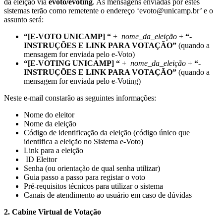
da eleição via
evoto/evoting
. As mensagens enviadas por estes
sistemas terão como remetente o endereço ‘evoto@unicamp.br’ e o
assunto será:
“[E-VOTO UNICAMP] “
+
nome_da_eleição
+
“-
INSTRUÇÕES E LINK PARA VOTAÇÃO”
(quando a
mensagem for enviada pelo e-Voto)
“[E-VOTING UNICAMP] “
+
nome_da_eleição
+
“-
INSTRUÇÕES E LINK PARA VOTAÇÃO”
(quando a
mensagem for enviada pelo e-Voting)
Neste e-mail constarão as seguintes informações:
Nome do eleitor
Nome da eleição
Código de identificação da eleição (código único que
identifica a eleição no Sistema e-Voto)
Link para a eleição
ID Eleitor
Senha (ou orientação de qual senha utilizar)
Guia passo a passo para registar o voto
Pré-requisitos técnicos para utilizar o sistema
Canais de atendimento ao usuário em caso de dúvidas
2. Cabine Virtual de Votação