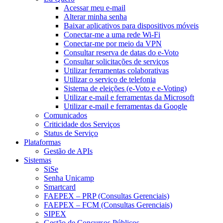
Acessar meu e-mail
Alterar minha senha
Baixar aplicativos para dispositivos móveis
Conectar-me a uma rede Wi-Fi
Conectar-me por meio da VPN
Consultar reserva de datas do e-Voto
Consultar solicitações de serviços
Utilizar ferramentas colaborativas
Utilizar o serviço de telefonia
Sistema de eleições (e-Voto e e-Voting)
Utilizar e-mail e ferramentas da Microsoft
Utilizar e-mail e ferramentas da Google
Comunicados
Criticidade dos Serviços
Status de Serviço
Plataformas
Gestão de APIs
Sistemas
SiSe
Senha Unicamp
Smartcard
FAEPEX – PRP (Consultas Gerenciais)
FAEPEX – FCM (Consultas Gerenciais)
SIPEX
Gestão de Concursos Públicos