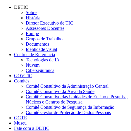
Conteúdo principal
Menu principal
Rodapé
DETIC
Sobre
História
Diretor Executivo de TIC
Assessores Docentes
Equipe
Grupos de Trabalho
Documentos
Identidade visual
Centros de Referência
Tecnologias de IA
Nuvem
Cibersegurança
GOVTIC
Comitês
Comitê Consultivo da Administração Central
Comitê Consultivo da Área da Saúde
Comitê Consultivo das Unidades de Ensino e Pesquisa,
Núcleos e Centros de Pesquisa
Comitê Consultivo de Segurança da Informação
Comitê Gestor de Proteção de Dados Pessoais
GGTE
Museu
Fale com a DETIC