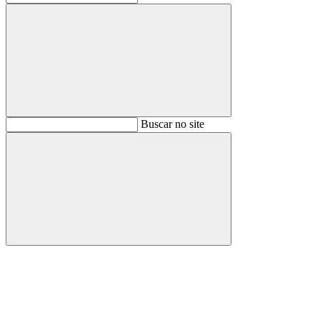
Buscar
Buscar no site
Buscar
Aumentar fonte