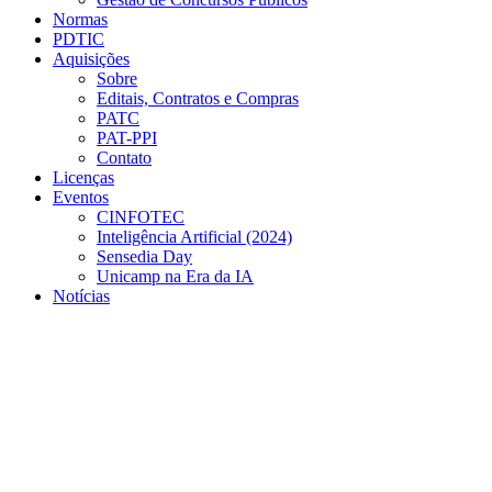
Normas
PDTIC
Aquisições
Sobre
Editais, Contratos e Compras
PATC
PAT-PPI
Contato
Licenças
Eventos
CINFOTEC
Inteligência Artificial (2024)
Sensedia Day
Unicamp na Era da IA
Notícias
Menu