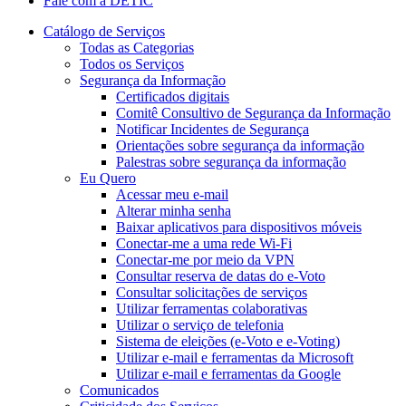
Fale com a DETIC
Catálogo de Serviços
Todas as Categorias
Todos os Serviços
Segurança da Informação
Certificados digitais
Comitê Consultivo de Segurança da Informação
Notificar Incidentes de Segurança
Orientações sobre segurança da informação
Palestras sobre segurança da informação
Eu Quero
Acessar meu e-mail
Alterar minha senha
Baixar aplicativos para dispositivos móveis
Conectar-me a uma rede Wi-Fi
Conectar-me por meio da VPN
Consultar reserva de datas do e-Voto
Consultar solicitações de serviços
Utilizar ferramentas colaborativas
Utilizar o serviço de telefonia
Sistema de eleições (e-Voto e e-Voting)
Utilizar e-mail e ferramentas da Microsoft
Utilizar e-mail e ferramentas da Google
Comunicados