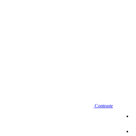
Diminuir fonte
Contraste