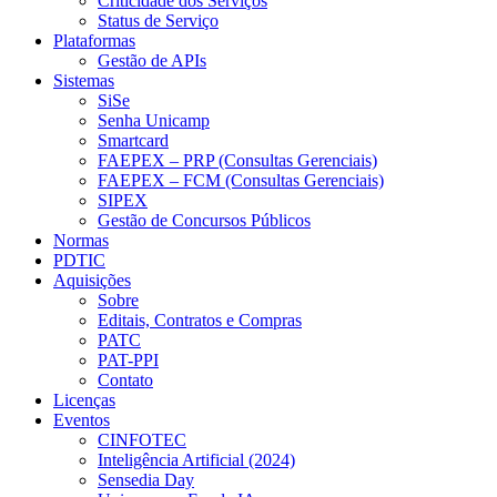
Criticidade dos Serviços
Status de Serviço
Plataformas
Gestão de APIs
Sistemas
SiSe
Senha Unicamp
Smartcard
FAEPEX – PRP (Consultas Gerenciais)
FAEPEX – FCM (Consultas Gerenciais)
SIPEX
Gestão de Concursos Públicos
Normas
PDTIC
Aquisições
Sobre
Editais, Contratos e Compras
PATC
PAT-PPI
Contato
Licenças
Eventos
CINFOTEC
Inteligência Artificial (2024)
Sensedia Day