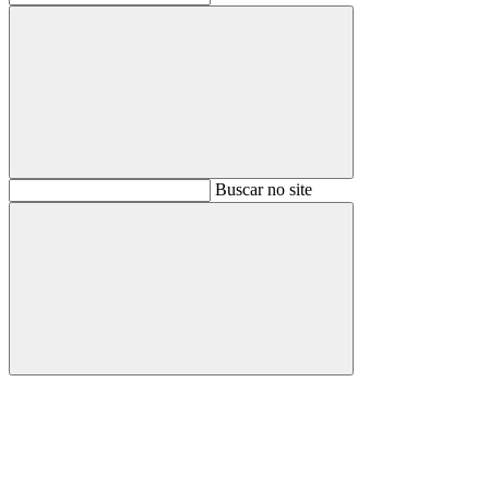
Buscar
Buscar no site
Buscar
Aumentar fonte