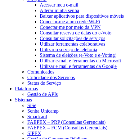
Acessar meu e-mail
Alterar minha senha
Baixar aplicativos para dispositivos móveis
Conectar-me a uma rede Wi-Fi
Conectar-me por meio da VPN
Consultar reserva de datas do e-Voto
Consultar solicitações de serviços
Utilizar ferramentas colaborativas
Utilizar o serviço de telefonia
Sistema de eleições (e-Voto e e-Voting)
Utilizar e-mail e ferramentas da Microsoft
Utilizar e-mail e ferramentas da Google
Comunicados
Criticidade dos Serviços
Status de Serviço
Plataformas
Gestão de APIs
Sistemas
SiSe
Senha Unicamp
Smartcard
FAEPEX – PRP (Consultas Gerenciais)
FAEPEX – FCM (Consultas Gerenciais)
SIPEX
Gestão de Concursos Públicos