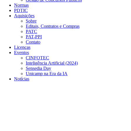
Normas
PDTIC
Aquisições
Sobre
Editais, Contratos e Compras
PATC
PAT-PPI
Contato
Licenças
Eventos
CINFOTEC
Inteligência Artificial (2024)
Sensedia Day
Unicamp na Era da IA
Notícias
Menu