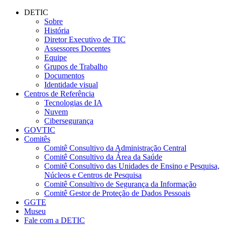
Conteúdo principal
Menu principal
Rodapé
DETIC
Sobre
História
Diretor Executivo de TIC
Assessores Docentes
Equipe
Grupos de Trabalho
Documentos
Identidade visual
Centros de Referência
Tecnologias de IA
Nuvem
Cibersegurança
GOVTIC
Comitês
Comitê Consultivo da Administração Central
Comitê Consultivo da Área da Saúde
Comitê Consultivo das Unidades de Ensino e Pesquisa,
Núcleos e Centros de Pesquisa
Comitê Consultivo de Segurança da Informação
Comitê Gestor de Proteção de Dados Pessoais
GGTE
Museu
Fale com a DETIC