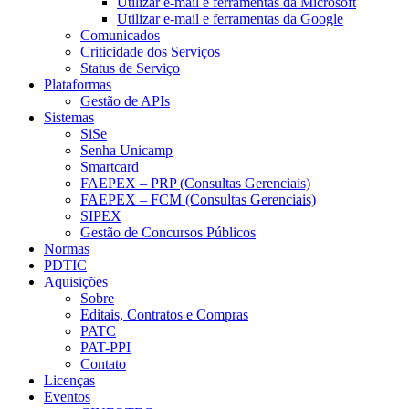
Utilizar e-mail e ferramentas da Microsoft
Utilizar e-mail e ferramentas da Google
Comunicados
Criticidade dos Serviços
Status de Serviço
Plataformas
Gestão de APIs
Sistemas
SiSe
Senha Unicamp
Smartcard
FAEPEX – PRP (Consultas Gerenciais)
FAEPEX – FCM (Consultas Gerenciais)
SIPEX
Gestão de Concursos Públicos
Normas
PDTIC
Aquisições
Sobre
Editais, Contratos e Compras
PATC
PAT-PPI
Contato
Licenças
Eventos