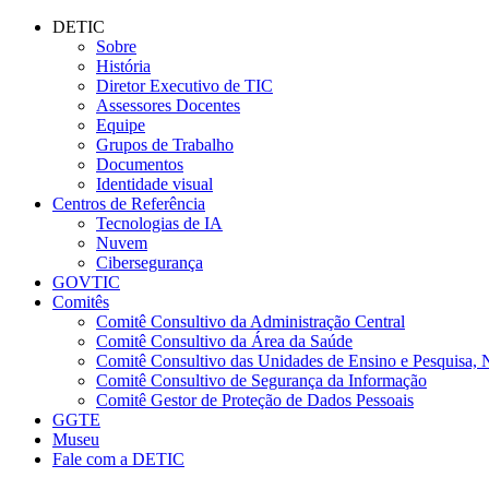
Conteúdo principal
Menu principal
Rodapé
DETIC
Sobre
História
Diretor Executivo de TIC
Assessores Docentes
Equipe
Grupos de Trabalho
Documentos
Identidade visual
Centros de Referência
Tecnologias de IA
Nuvem
Cibersegurança
GOVTIC
Comitês
Comitê Consultivo da Administração Central
Comitê Consultivo da Área da Saúde
Comitê Consultivo das Unidades de Ensino e Pesquisa, 
Comitê Consultivo de Segurança da Informação
Comitê Gestor de Proteção de Dados Pessoais
GGTE
Museu
Fale com a DETIC