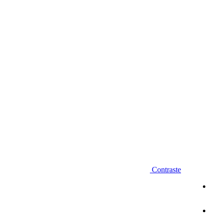
Diminuir fonte
Contraste