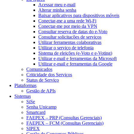
Acessar meu e-mail
Alterar minha senha
Baixar aplicativos para dispositivos móveis
Conectar-me a uma rede Wi-Fi
Conectar-me por meio da VPN
Consultar reserva de datas do e-Voto
Consultar solicitações de serviços
Utilizar ferramentas colaborativas
Utilizar o serviço de telefonia
Sistema de eleições (e-Voto e e-Voting)
Utilizar e-mail e ferramentas da Microsoft
Utilizar e-mail e ferramentas da Google
Comunicados
Criticidade dos Serviços
Status de Serviço
Plataformas
Gestão de APIs
Sistemas
SiSe
Senha Unicamp
Smartcard
FAEPEX – PRP (Consultas Gerenciais)
FAEPEX – FCM (Consultas Gerenciais)
SIPEX
Gestão de Concursos Públicos