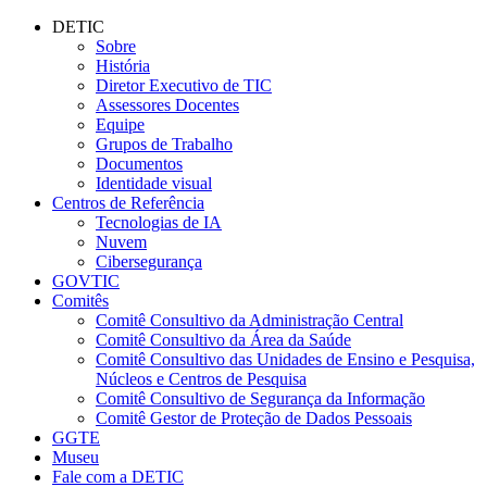
Conteúdo principal
Menu principal
Rodapé
DETIC
Sobre
História
Diretor Executivo de TIC
Assessores Docentes
Equipe
Grupos de Trabalho
Documentos
Identidade visual
Centros de Referência
Tecnologias de IA
Nuvem
Cibersegurança
GOVTIC
Comitês
Comitê Consultivo da Administração Central
Comitê Consultivo da Área da Saúde
Comitê Consultivo das Unidades de Ensino e Pesquisa,
Núcleos e Centros de Pesquisa
Comitê Consultivo de Segurança da Informação
Comitê Gestor de Proteção de Dados Pessoais
GGTE
Museu
Fale com a DETIC