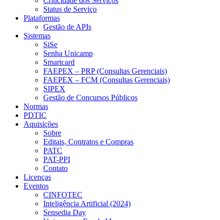
Criticidade dos Serviços
Status de Serviço
Plataformas
Gestão de APIs
Sistemas
SiSe
Senha Unicamp
Smartcard
FAEPEX – PRP (Consultas Gerenciais)
FAEPEX – FCM (Consultas Gerenciais)
SIPEX
Gestão de Concursos Públicos
Normas
PDTIC
Aquisições
Sobre
Editais, Contratos e Compras
PATC
PAT-PPI
Contato
Licenças
Eventos
CINFOTEC
Inteligência Artificial (2024)
Sensedia Day