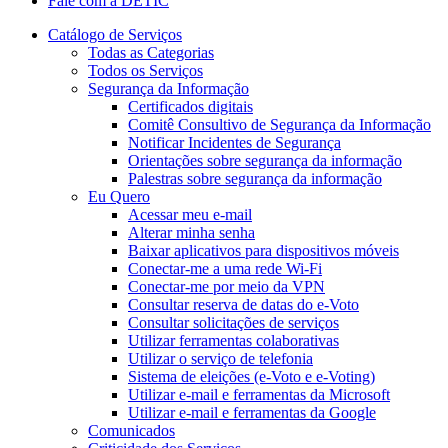
Fale com a DETIC
Catálogo de Serviços
Todas as Categorias
Todos os Serviços
Segurança da Informação
Certificados digitais
Comitê Consultivo de Segurança da Informação
Notificar Incidentes de Segurança
Orientações sobre segurança da informação
Palestras sobre segurança da informação
Eu Quero
Acessar meu e-mail
Alterar minha senha
Baixar aplicativos para dispositivos móveis
Conectar-me a uma rede Wi-Fi
Conectar-me por meio da VPN
Consultar reserva de datas do e-Voto
Consultar solicitações de serviços
Utilizar ferramentas colaborativas
Utilizar o serviço de telefonia
Sistema de eleições (e-Voto e e-Voting)
Utilizar e-mail e ferramentas da Microsoft
Utilizar e-mail e ferramentas da Google
Comunicados