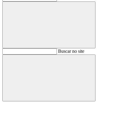
Buscar
Buscar no site
Buscar
Aumentar fonte