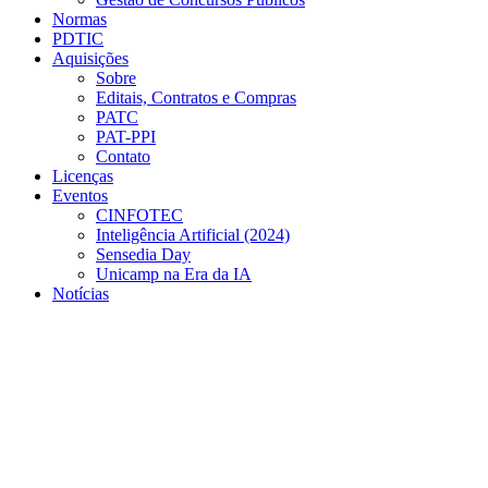
Normas
PDTIC
Aquisições
Sobre
Editais, Contratos e Compras
PATC
PAT-PPI
Contato
Licenças
Eventos
CINFOTEC
Inteligência Artificial (2024)
Sensedia Day
Unicamp na Era da IA
Notícias
Menu