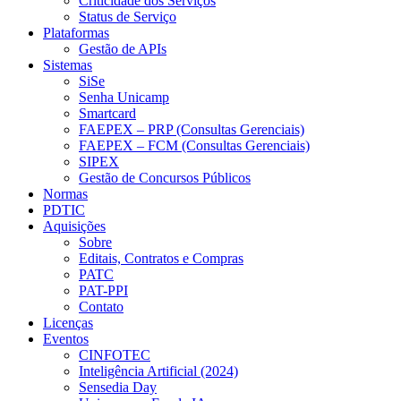
Criticidade dos Serviços
Status de Serviço
Plataformas
Gestão de APIs
Sistemas
SiSe
Senha Unicamp
Smartcard
FAEPEX – PRP (Consultas Gerenciais)
FAEPEX – FCM (Consultas Gerenciais)
SIPEX
Gestão de Concursos Públicos
Normas
PDTIC
Aquisições
Sobre
Editais, Contratos e Compras
PATC
PAT-PPI
Contato
Licenças
Eventos
CINFOTEC
Inteligência Artificial (2024)
Sensedia Day