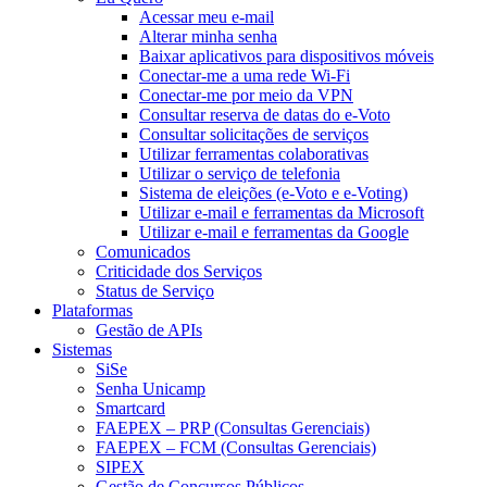
Acessar meu e-mail
Alterar minha senha
Baixar aplicativos para dispositivos móveis
Conectar-me a uma rede Wi-Fi
Conectar-me por meio da VPN
Consultar reserva de datas do e-Voto
Consultar solicitações de serviços
Utilizar ferramentas colaborativas
Utilizar o serviço de telefonia
Sistema de eleições (e-Voto e e-Voting)
Utilizar e-mail e ferramentas da Microsoft
Utilizar e-mail e ferramentas da Google
Comunicados
Criticidade dos Serviços
Status de Serviço
Plataformas
Gestão de APIs
Sistemas
SiSe
Senha Unicamp
Smartcard
FAEPEX – PRP (Consultas Gerenciais)
FAEPEX – FCM (Consultas Gerenciais)
SIPEX
Gestão de Concursos Públicos