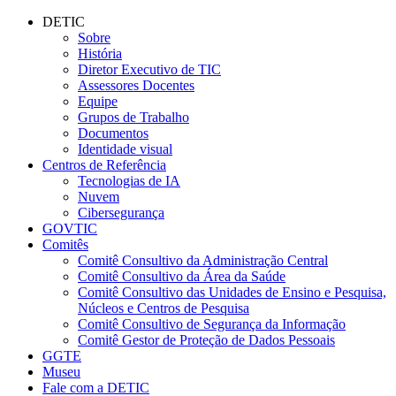
Conteúdo principal
Menu principal
Rodapé
DETIC
Sobre
História
Diretor Executivo de TIC
Assessores Docentes
Equipe
Grupos de Trabalho
Documentos
Identidade visual
Centros de Referência
Tecnologias de IA
Nuvem
Cibersegurança
GOVTIC
Comitês
Comitê Consultivo da Administração Central
Comitê Consultivo da Área da Saúde
Comitê Consultivo das Unidades de Ensino e Pesquisa,
Núcleos e Centros de Pesquisa
Comitê Consultivo de Segurança da Informação
Comitê Gestor de Proteção de Dados Pessoais
GGTE
Museu
Fale com a DETIC