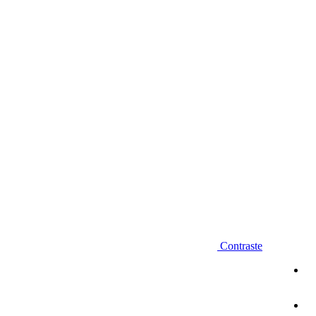
Diminuir fonte
Contraste