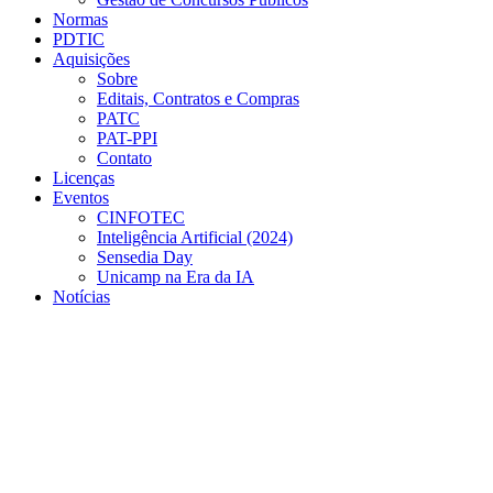
Normas
PDTIC
Aquisições
Sobre
Editais, Contratos e Compras
PATC
PAT-PPI
Contato
Licenças
Eventos
CINFOTEC
Inteligência Artificial (2024)
Sensedia Day
Unicamp na Era da IA
Notícias
Menu