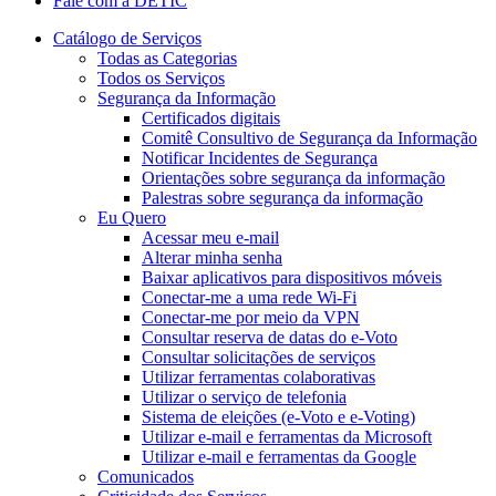
Fale com a DETIC
Catálogo de Serviços
Todas as Categorias
Todos os Serviços
Segurança da Informação
Certificados digitais
Comitê Consultivo de Segurança da Informação
Notificar Incidentes de Segurança
Orientações sobre segurança da informação
Palestras sobre segurança da informação
Eu Quero
Acessar meu e-mail
Alterar minha senha
Baixar aplicativos para dispositivos móveis
Conectar-me a uma rede Wi-Fi
Conectar-me por meio da VPN
Consultar reserva de datas do e-Voto
Consultar solicitações de serviços
Utilizar ferramentas colaborativas
Utilizar o serviço de telefonia
Sistema de eleições (e-Voto e e-Voting)
Utilizar e-mail e ferramentas da Microsoft
Utilizar e-mail e ferramentas da Google
Comunicados