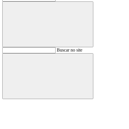
Buscar
Buscar no site
Buscar
Aumentar fonte