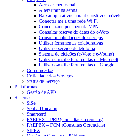
Acessar meu e-mail
Alterar minha senha
Baixar aplicativos para dispositivos móveis
Conectar-me a uma rede Wi-Fi
Conectar-me por meio da VPN
Consultar reserva de datas do e-Voto
Consultar solicitações de serviços
Utilizar ferramentas colaborativas
Utilizar o serviço de telefonia
Sistema de eleições (e-Voto e e-Voting)
Utilizar e-mail e ferramentas da Microsoft
Utilizar e-mail e ferramentas da Google
Comunicados
Criticidade dos Serviços
Status de Serviço
Plataformas
Gestão de APIs
Sistemas
SiSe
Senha Unicamp
Smartcard
FAEPEX – PRP (Consultas Gerenciais)
FAEPEX – FCM (Consultas Gerenciais)
SIPEX
Gestão de Concursos Públicos