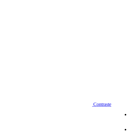
Diminuir fonte
Contraste