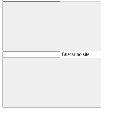
Buscar
Buscar no site
Buscar
Aumentar fonte