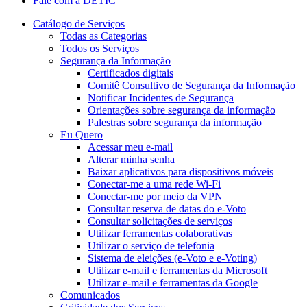
Fale com a DETIC
Catálogo de Serviços
Todas as Categorias
Todos os Serviços
Segurança da Informação
Certificados digitais
Comitê Consultivo de Segurança da Informação
Notificar Incidentes de Segurança
Orientações sobre segurança da informação
Palestras sobre segurança da informação
Eu Quero
Acessar meu e-mail
Alterar minha senha
Baixar aplicativos para dispositivos móveis
Conectar-me a uma rede Wi-Fi
Conectar-me por meio da VPN
Consultar reserva de datas do e-Voto
Consultar solicitações de serviços
Utilizar ferramentas colaborativas
Utilizar o serviço de telefonia
Sistema de eleições (e-Voto e e-Voting)
Utilizar e-mail e ferramentas da Microsoft
Utilizar e-mail e ferramentas da Google
Comunicados