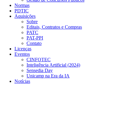
Normas
PDTIC
Aquisições
Sobre
Editais, Contratos e Compras
PATC
PAT-PPI
Contato
Licenças
Eventos
CINFOTEC
Inteligência Artificial (2024)
Sensedia Day
Unicamp na Era da IA
Notícias
Menu