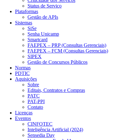
Criticidade dos Serviços
Status de Serviço
Plataformas
Gestão de APIs
Sistemas
SiSe
Senha Unicamp
Smartcard
FAEPEX – PRP (Consultas Gerenciais)
FAEPEX – FCM (Consultas Gerenciais)
SIPEX
Gestão de Concursos Públicos
Normas
PDTIC
Aquisições
Sobre
Editais, Contratos e Compras
PATC
PAT-PPI
Contato
Licenças
Eventos
CINFOTEC
Inteligência Artificial (2024)
Sensedia Day