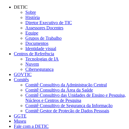
Conteúdo principal
Menu principal
Rodapé
DETIC
Sobre
História
Diretor Executivo de TIC
Assessores Docentes
Equipe
Grupos de Trabalho
Documentos
Identidade visual
Centros de Referência
Tecnologias de IA
Nuvem
Cibersegurança
GOVTIC
Comitês
Comitê Consultivo da Administração Central
Comitê Consultivo da Área da Saúde
Comitê Consultivo das Unidades de Ensino e Pesquisa,
Núcleos e Centros de Pesquisa
Comitê Consultivo de Segurança da Informação
Comitê Gestor de Proteção de Dados Pessoais
GGTE
Museu
Fale com a DETIC