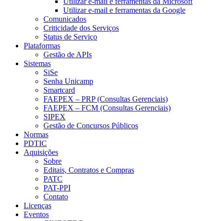
Utilizar e-mail e ferramentas da Microsoft
Utilizar e-mail e ferramentas da Google
Comunicados
Criticidade dos Serviços
Status de Serviço
Plataformas
Gestão de APIs
Sistemas
SiSe
Senha Unicamp
Smartcard
FAEPEX – PRP (Consultas Gerenciais)
FAEPEX – FCM (Consultas Gerenciais)
SIPEX
Gestão de Concursos Públicos
Normas
PDTIC
Aquisições
Sobre
Editais, Contratos e Compras
PATC
PAT-PPI
Contato
Licenças
Eventos