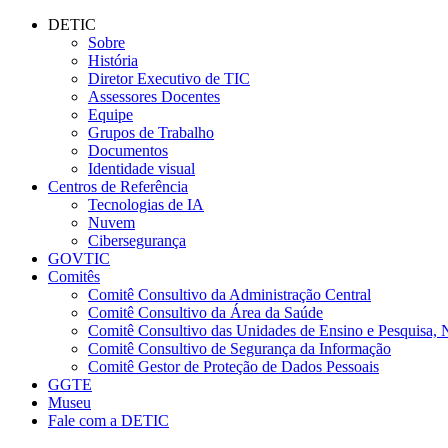
Conteúdo principal
Menu principal
Rodapé
DETIC
Sobre
História
Diretor Executivo de TIC
Assessores Docentes
Equipe
Grupos de Trabalho
Documentos
Identidade visual
Centros de Referência
Tecnologias de IA
Nuvem
Cibersegurança
GOVTIC
Comitês
Comitê Consultivo da Administração Central
Comitê Consultivo da Área da Saúde
Comitê Consultivo das Unidades de Ensino e Pesquisa, 
Comitê Consultivo de Segurança da Informação
Comitê Gestor de Proteção de Dados Pessoais
GGTE
Museu
Fale com a DETIC