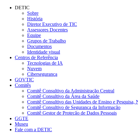
Conteúdo principal
Menu principal
Rodapé
DETIC
Sobre
História
Diretor Executivo de TIC
Assessores Docentes
Equipe
Grupos de Trabalho
Documentos
Identidade visual
Centros de Referência
Tecnologias de IA
Nuvem
Cibersegurança
GOVTIC
Comitês
Comitê Consultivo da Administração Central
Comitê Consultivo da Área da Saúde
Comitê Consultivo das Unidades de Ensino e Pesquisa, 
Comitê Consultivo de Segurança da Informação
Comitê Gestor de Proteção de Dados Pessoais
GGTE
Museu
Fale com a DETIC