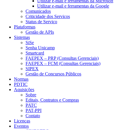
Utilizar e-mail e ferramentas da Microsoft
Utilizar e-mail e ferramentas da Google
Comunicados
Criticidade dos Serviços
Status de Serviço
Plataformas
Gestão de APIs
Sistemas
SiSe
Senha Unicamp
Smartcard
FAEPEX – PRP (Consultas Gerenciais)
FAEPEX – FCM (Consultas Gerenciais)
SIPEX
Gestão de Concursos Públicos
Normas
PDTIC
Aquisições
Sobre
Editais, Contratos e Compras
PATC
PAT-PPI
Contato
Licenças
Eventos