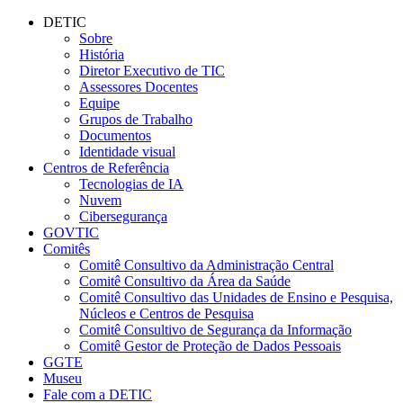
Conteúdo principal
Menu principal
Rodapé
DETIC
Sobre
História
Diretor Executivo de TIC
Assessores Docentes
Equipe
Grupos de Trabalho
Documentos
Identidade visual
Centros de Referência
Tecnologias de IA
Nuvem
Cibersegurança
GOVTIC
Comitês
Comitê Consultivo da Administração Central
Comitê Consultivo da Área da Saúde
Comitê Consultivo das Unidades de Ensino e Pesquisa,
Núcleos e Centros de Pesquisa
Comitê Consultivo de Segurança da Informação
Comitê Gestor de Proteção de Dados Pessoais
GGTE
Museu
Fale com a DETIC