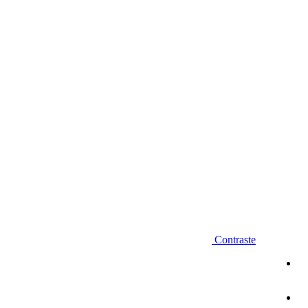
Diminuir fonte
Contraste