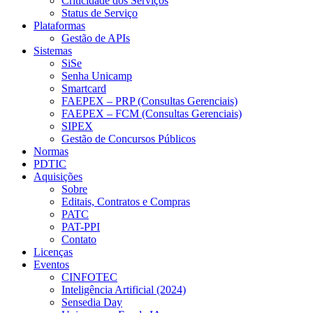
Criticidade dos Serviços
Status de Serviço
Plataformas
Gestão de APIs
Sistemas
SiSe
Senha Unicamp
Smartcard
FAEPEX – PRP (Consultas Gerenciais)
FAEPEX – FCM (Consultas Gerenciais)
SIPEX
Gestão de Concursos Públicos
Normas
PDTIC
Aquisições
Sobre
Editais, Contratos e Compras
PATC
PAT-PPI
Contato
Licenças
Eventos
CINFOTEC
Inteligência Artificial (2024)
Sensedia Day