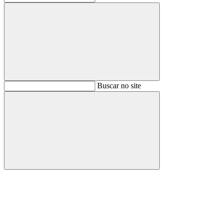
Buscar
Buscar no site
Buscar
Aumentar fonte