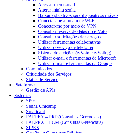
Acessar meu e-mail
Alterar minha senha
Baixar aplicativos para dispositivos móveis
Conectar-me a uma rede Wi-Fi
Conectar-me por meio da VPN
Consultar reserva de datas do e-Voto
Consultar solicitações de serviços
Utilizar ferramentas colaborativas
Utilizar o serviço de telefonia
Sistema de eleições (e-Voto e e-Voting)
Utilizar e-mail e ferramentas da Microsoft
Utilizar e-mail e ferramentas da Google
Comunicados
Criticidade dos Serviços
Status de Serviço
Plataformas
Gestão de APIs
Sistemas
SiSe
Senha Unicamp
Smartcard
FAEPEX – PRP (Consultas Gerenciais)
FAEPEX – FCM (Consultas Gerenciais)
SIPEX
Gestão de Concursos Públicos