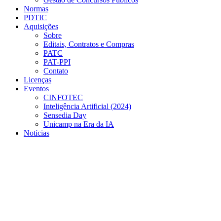
Normas
PDTIC
Aquisições
Sobre
Editais, Contratos e Compras
PATC
PAT-PPI
Contato
Licenças
Eventos
CINFOTEC
Inteligência Artificial (2024)
Sensedia Day
Unicamp na Era da IA
Notícias
Menu