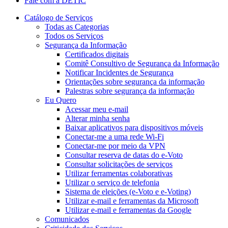
Fale com a DETIC
Catálogo de Serviços
Todas as Categorias
Todos os Serviços
Segurança da Informação
Certificados digitais
Comitê Consultivo de Segurança da Informação
Notificar Incidentes de Segurança
Orientações sobre segurança da informação
Palestras sobre segurança da informação
Eu Quero
Acessar meu e-mail
Alterar minha senha
Baixar aplicativos para dispositivos móveis
Conectar-me a uma rede Wi-Fi
Conectar-me por meio da VPN
Consultar reserva de datas do e-Voto
Consultar solicitações de serviços
Utilizar ferramentas colaborativas
Utilizar o serviço de telefonia
Sistema de eleições (e-Voto e e-Voting)
Utilizar e-mail e ferramentas da Microsoft
Utilizar e-mail e ferramentas da Google
Comunicados