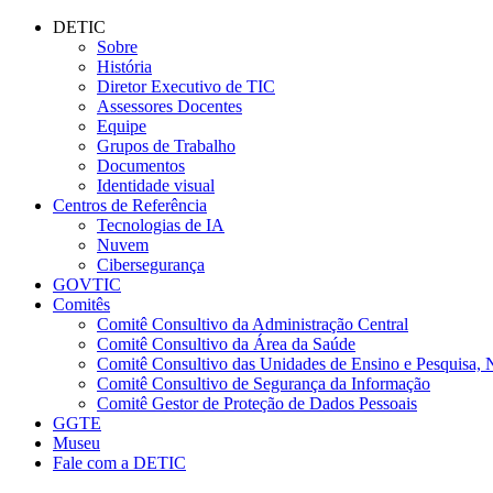
Conteúdo principal
Menu principal
Rodapé
DETIC
Sobre
História
Diretor Executivo de TIC
Assessores Docentes
Equipe
Grupos de Trabalho
Documentos
Identidade visual
Centros de Referência
Tecnologias de IA
Nuvem
Cibersegurança
GOVTIC
Comitês
Comitê Consultivo da Administração Central
Comitê Consultivo da Área da Saúde
Comitê Consultivo das Unidades de Ensino e Pesquisa, 
Comitê Consultivo de Segurança da Informação
Comitê Gestor de Proteção de Dados Pessoais
GGTE
Museu
Fale com a DETIC