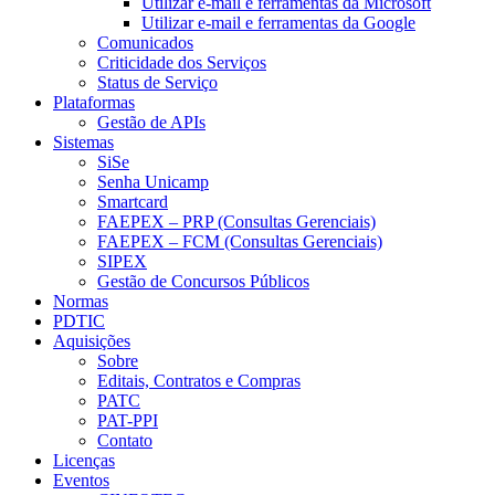
Utilizar e-mail e ferramentas da Microsoft
Utilizar e-mail e ferramentas da Google
Comunicados
Criticidade dos Serviços
Status de Serviço
Plataformas
Gestão de APIs
Sistemas
SiSe
Senha Unicamp
Smartcard
FAEPEX – PRP (Consultas Gerenciais)
FAEPEX – FCM (Consultas Gerenciais)
SIPEX
Gestão de Concursos Públicos
Normas
PDTIC
Aquisições
Sobre
Editais, Contratos e Compras
PATC
PAT-PPI
Contato
Licenças
Eventos