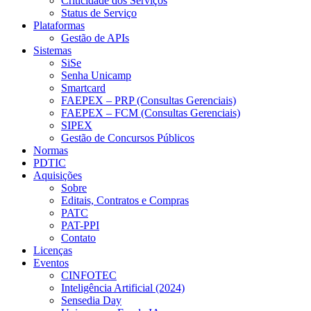
Criticidade dos Serviços
Status de Serviço
Plataformas
Gestão de APIs
Sistemas
SiSe
Senha Unicamp
Smartcard
FAEPEX – PRP (Consultas Gerenciais)
FAEPEX – FCM (Consultas Gerenciais)
SIPEX
Gestão de Concursos Públicos
Normas
PDTIC
Aquisições
Sobre
Editais, Contratos e Compras
PATC
PAT-PPI
Contato
Licenças
Eventos
CINFOTEC
Inteligência Artificial (2024)
Sensedia Day