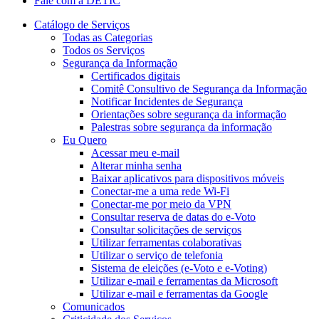
Fale com a DETIC
Catálogo de Serviços
Todas as Categorias
Todos os Serviços
Segurança da Informação
Certificados digitais
Comitê Consultivo de Segurança da Informação
Notificar Incidentes de Segurança
Orientações sobre segurança da informação
Palestras sobre segurança da informação
Eu Quero
Acessar meu e-mail
Alterar minha senha
Baixar aplicativos para dispositivos móveis
Conectar-me a uma rede Wi-Fi
Conectar-me por meio da VPN
Consultar reserva de datas do e-Voto
Consultar solicitações de serviços
Utilizar ferramentas colaborativas
Utilizar o serviço de telefonia
Sistema de eleições (e-Voto e e-Voting)
Utilizar e-mail e ferramentas da Microsoft
Utilizar e-mail e ferramentas da Google
Comunicados