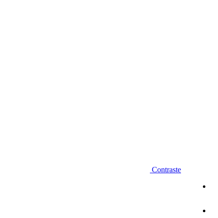
Diminuir fonte
Contraste