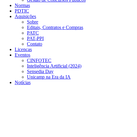
Normas
PDTIC
Aquisições
Sobre
Editais, Contratos e Compras
PATC
PAT-PPI
Contato
Licenças
Eventos
CINFOTEC
Inteligência Artificial (2024)
Sensedia Day
Unicamp na Era da IA
Notícias
Menu