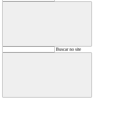
Buscar
Buscar no site
Buscar
Aumentar fonte