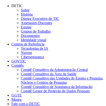
Conteúdo principal
Menu principal
Rodapé
DETIC
Sobre
História
Diretor Executivo de TIC
Assessores Docentes
Equipe
Grupos de Trabalho
Documentos
Identidade visual
Centros de Referência
Tecnologias de IA
Nuvem
Cibersegurança
GOVTIC
Comitês
Comitê Consultivo da Administração Central
Comitê Consultivo da Área da Saúde
Comitê Consultivo das Unidades de Ensino e Pesquisa,
Núcleos e Centros de Pesquisa
Comitê Consultivo de Segurança da Informação
Comitê Gestor de Proteção de Dados Pessoais
GGTE
Museu
Fale com a DETIC