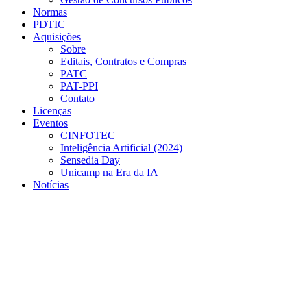
Normas
PDTIC
Aquisições
Sobre
Editais, Contratos e Compras
PATC
PAT-PPI
Contato
Licenças
Eventos
CINFOTEC
Inteligência Artificial (2024)
Sensedia Day
Unicamp na Era da IA
Notícias
Menu