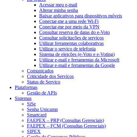
Acessar meu e-mail
Alterar minha senha
Baixar aplicativos para dispositivos móveis
Conectar-me a uma rede Wi-Fi
Conectar-me por meio da VPN
Consultar reserva de datas do e-Voto
Consultar solicitações de serviços
Utilizar ferramentas colaborativas
Utilizar o serviço de telefonia
Sistema de eleições (e-Voto e e-Voting)
Utilizar e-mail e ferramentas da Microsoft
Utilizar e-mail e ferramentas da Google
Comunicados
Criticidade dos Serviços
Status de Serviço
Plataformas
Gestão de APIs
Sistemas
SiSe
Senha Unicamp
Smartcard
FAEPEX – PRP (Consultas Gerenciais)
FAEPEX – FCM (Consultas Gerenciais)
SIPEX
Gestão de Concursos Públicos