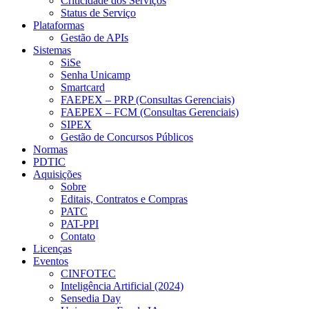
Criticidade dos Serviços
Status de Serviço
Plataformas
Gestão de APIs
Sistemas
SiSe
Senha Unicamp
Smartcard
FAEPEX – PRP (Consultas Gerenciais)
FAEPEX – FCM (Consultas Gerenciais)
SIPEX
Gestão de Concursos Públicos
Normas
PDTIC
Aquisições
Sobre
Editais, Contratos e Compras
PATC
PAT-PPI
Contato
Licenças
Eventos
CINFOTEC
Inteligência Artificial (2024)
Sensedia Day