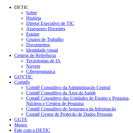
Conteúdo principal
Menu principal
Rodapé
DETIC
Sobre
História
Diretor Executivo de TIC
Assessores Docentes
Equipe
Grupos de Trabalho
Documentos
Identidade visual
Centros de Referência
Tecnologias de IA
Nuvem
Cibersegurança
GOVTIC
Comitês
Comitê Consultivo da Administração Central
Comitê Consultivo da Área da Saúde
Comitê Consultivo das Unidades de Ensino e Pesquisa,
Núcleos e Centros de Pesquisa
Comitê Consultivo de Segurança da Informação
Comitê Gestor de Proteção de Dados Pessoais
GGTE
Museu
Fale com a DETIC