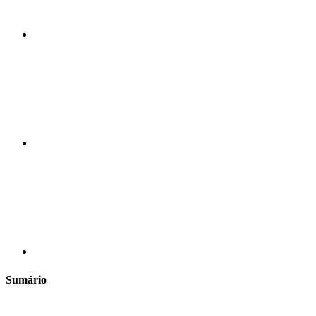
Compartilhar n
Compartilhar p
Sumário