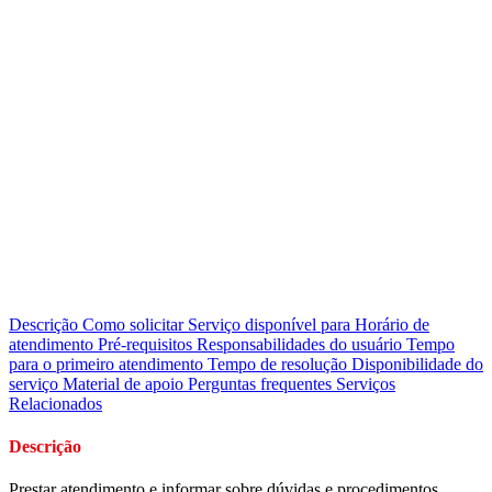
Descrição
Como solicitar
Serviço disponível para
Horário de
atendimento
Pré-requisitos
Responsabilidades do usuário
Tempo
para o primeiro atendimento
Tempo de resolução
Disponibilidade do
serviço
Material de apoio
Perguntas frequentes
Serviços
Relacionados
Descrição
Prestar atendimento e informar sobre dúvidas e procedimentos