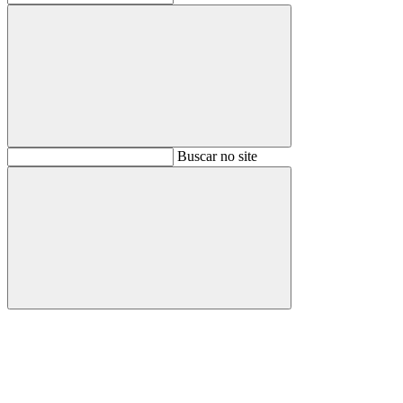
Buscar
Buscar no site
Buscar
Aumentar fonte