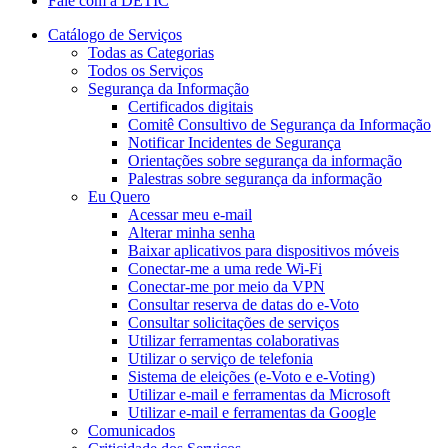
Fale com a DETIC
Catálogo de Serviços
Todas as Categorias
Todos os Serviços
Segurança da Informação
Certificados digitais
Comitê Consultivo de Segurança da Informação
Notificar Incidentes de Segurança
Orientações sobre segurança da informação
Palestras sobre segurança da informação
Eu Quero
Acessar meu e-mail
Alterar minha senha
Baixar aplicativos para dispositivos móveis
Conectar-me a uma rede Wi-Fi
Conectar-me por meio da VPN
Consultar reserva de datas do e-Voto
Consultar solicitações de serviços
Utilizar ferramentas colaborativas
Utilizar o serviço de telefonia
Sistema de eleições (e-Voto e e-Voting)
Utilizar e-mail e ferramentas da Microsoft
Utilizar e-mail e ferramentas da Google
Comunicados