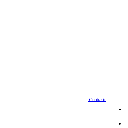
Diminuir fonte
Contraste