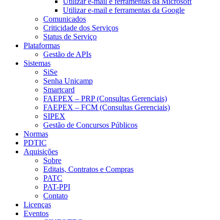
Utilizar e-mail e ferramentas da Microsoft
Utilizar e-mail e ferramentas da Google
Comunicados
Criticidade dos Serviços
Status de Serviço
Plataformas
Gestão de APIs
Sistemas
SiSe
Senha Unicamp
Smartcard
FAEPEX – PRP (Consultas Gerenciais)
FAEPEX – FCM (Consultas Gerenciais)
SIPEX
Gestão de Concursos Públicos
Normas
PDTIC
Aquisições
Sobre
Editais, Contratos e Compras
PATC
PAT-PPI
Contato
Licenças
Eventos