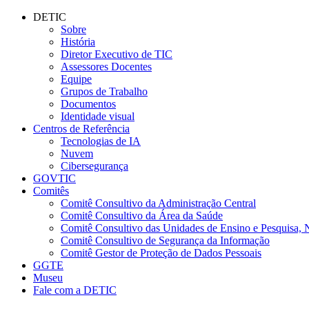
Conteúdo principal
Menu principal
Rodapé
DETIC
Sobre
História
Diretor Executivo de TIC
Assessores Docentes
Equipe
Grupos de Trabalho
Documentos
Identidade visual
Centros de Referência
Tecnologias de IA
Nuvem
Cibersegurança
GOVTIC
Comitês
Comitê Consultivo da Administração Central
Comitê Consultivo da Área da Saúde
Comitê Consultivo das Unidades de Ensino e Pesquisa, 
Comitê Consultivo de Segurança da Informação
Comitê Gestor de Proteção de Dados Pessoais
GGTE
Museu
Fale com a DETIC