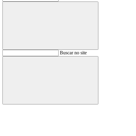
Buscar
Buscar no site
Buscar
Aumentar fonte