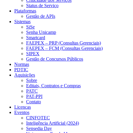
Criticidade dos Serviços
Status de Serviço
Plataformas
Gestão de APIs
Sistemas
SiSe
Senha Unicamp
Smartcard
FAEPEX – PRP (Consultas Gerenciais)
FAEPEX – FCM (Consultas Gerenciais)
SIPEX
Gestão de Concursos Públicos
Normas
PDTIC
Aquisições
Sobre
Editais, Contratos e Compras
PATC
PAT-PPI
Contato
Licenças
Eventos
CINFOTEC
Inteligência Artificial (2024)
Sensedia Day