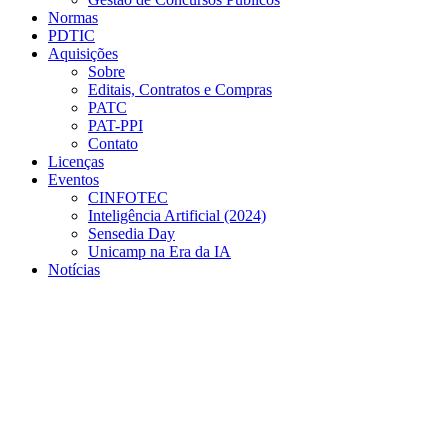
Normas
PDTIC
Aquisições
Sobre
Editais, Contratos e Compras
PATC
PAT-PPI
Contato
Licenças
Eventos
CINFOTEC
Inteligência Artificial (2024)
Sensedia Day
Unicamp na Era da IA
Notícias
Menu