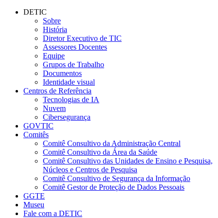
Conteúdo principal
Menu principal
Rodapé
DETIC
Sobre
História
Diretor Executivo de TIC
Assessores Docentes
Equipe
Grupos de Trabalho
Documentos
Identidade visual
Centros de Referência
Tecnologias de IA
Nuvem
Cibersegurança
GOVTIC
Comitês
Comitê Consultivo da Administração Central
Comitê Consultivo da Área da Saúde
Comitê Consultivo das Unidades de Ensino e Pesquisa,
Núcleos e Centros de Pesquisa
Comitê Consultivo de Segurança da Informação
Comitê Gestor de Proteção de Dados Pessoais
GGTE
Museu
Fale com a DETIC