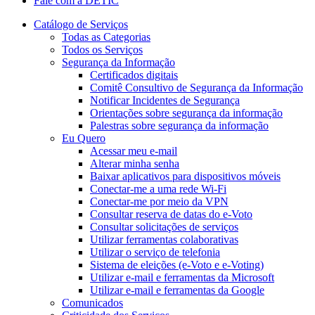
Fale com a DETIC
Catálogo de Serviços
Todas as Categorias
Todos os Serviços
Segurança da Informação
Certificados digitais
Comitê Consultivo de Segurança da Informação
Notificar Incidentes de Segurança
Orientações sobre segurança da informação
Palestras sobre segurança da informação
Eu Quero
Acessar meu e-mail
Alterar minha senha
Baixar aplicativos para dispositivos móveis
Conectar-me a uma rede Wi-Fi
Conectar-me por meio da VPN
Consultar reserva de datas do e-Voto
Consultar solicitações de serviços
Utilizar ferramentas colaborativas
Utilizar o serviço de telefonia
Sistema de eleições (e-Voto e e-Voting)
Utilizar e-mail e ferramentas da Microsoft
Utilizar e-mail e ferramentas da Google
Comunicados