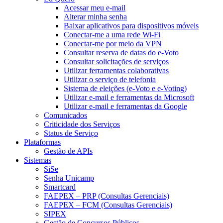
Acessar meu e-mail
Alterar minha senha
Baixar aplicativos para dispositivos móveis
Conectar-me a uma rede Wi-Fi
Conectar-me por meio da VPN
Consultar reserva de datas do e-Voto
Consultar solicitações de serviços
Utilizar ferramentas colaborativas
Utilizar o serviço de telefonia
Sistema de eleições (e-Voto e e-Voting)
Utilizar e-mail e ferramentas da Microsoft
Utilizar e-mail e ferramentas da Google
Comunicados
Criticidade dos Serviços
Status de Serviço
Plataformas
Gestão de APIs
Sistemas
SiSe
Senha Unicamp
Smartcard
FAEPEX – PRP (Consultas Gerenciais)
FAEPEX – FCM (Consultas Gerenciais)
SIPEX
Gestão de Concursos Públicos