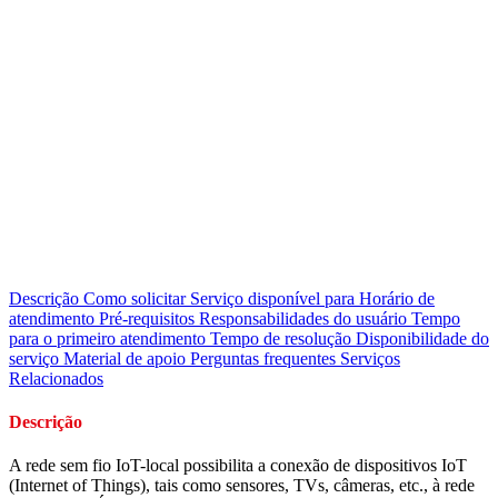
Descrição
Como solicitar
Serviço disponível para
Horário de
atendimento
Pré-requisitos
Responsabilidades do usuário
Tempo
para o primeiro atendimento
Tempo de resolução
Disponibilidade do
serviço
Material de apoio
Perguntas frequentes
Serviços
Relacionados
Descrição
A rede sem fio IoT-local possibilita a conexão de dispositivos IoT
(Internet of Things), tais como sensores, TVs, câmeras, etc., à rede