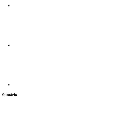
Compartilhar n
Compartilhar p
Sumário