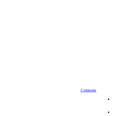
Diminuir fonte
Contraste