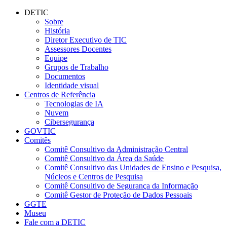
Conteúdo principal
Menu principal
Rodapé
DETIC
Sobre
História
Diretor Executivo de TIC
Assessores Docentes
Equipe
Grupos de Trabalho
Documentos
Identidade visual
Centros de Referência
Tecnologias de IA
Nuvem
Cibersegurança
GOVTIC
Comitês
Comitê Consultivo da Administração Central
Comitê Consultivo da Área da Saúde
Comitê Consultivo das Unidades de Ensino e Pesquisa,
Núcleos e Centros de Pesquisa
Comitê Consultivo de Segurança da Informação
Comitê Gestor de Proteção de Dados Pessoais
GGTE
Museu
Fale com a DETIC