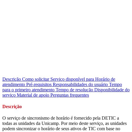
Descrição
Como solicitar
Serviço disponível para
Horário de
atendimento
Pré-requisitos
Responsabilidades do usuário
Tempo
para o primeiro atendimento
Tempo de resolução
Disponibilidade do
serviço
Material de apoio
Perguntas frequentes
Descrição
O serviço de sincronismo de horário é fornecido pela DETIC a
todas as unidades da Unicamp. Por meio deste serviço, as unidades
podem sincronizar o horário de seus ativos de TIC com base no