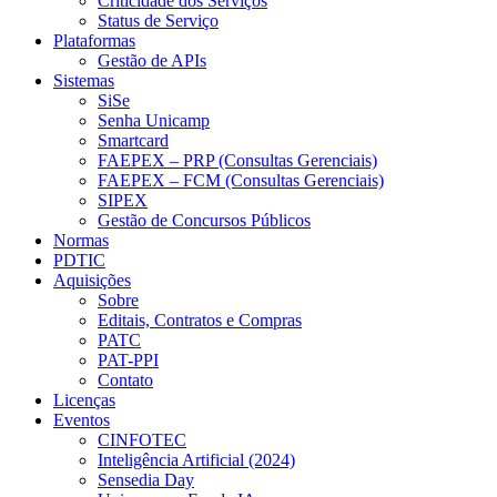
Criticidade dos Serviços
Status de Serviço
Plataformas
Gestão de APIs
Sistemas
SiSe
Senha Unicamp
Smartcard
FAEPEX – PRP (Consultas Gerenciais)
FAEPEX – FCM (Consultas Gerenciais)
SIPEX
Gestão de Concursos Públicos
Normas
PDTIC
Aquisições
Sobre
Editais, Contratos e Compras
PATC
PAT-PPI
Contato
Licenças
Eventos
CINFOTEC
Inteligência Artificial (2024)
Sensedia Day