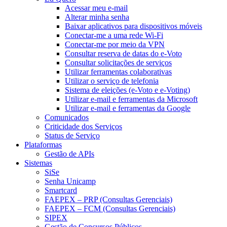
Acessar meu e-mail
Alterar minha senha
Baixar aplicativos para dispositivos móveis
Conectar-me a uma rede Wi-Fi
Conectar-me por meio da VPN
Consultar reserva de datas do e-Voto
Consultar solicitações de serviços
Utilizar ferramentas colaborativas
Utilizar o serviço de telefonia
Sistema de eleições (e-Voto e e-Voting)
Utilizar e-mail e ferramentas da Microsoft
Utilizar e-mail e ferramentas da Google
Comunicados
Criticidade dos Serviços
Status de Serviço
Plataformas
Gestão de APIs
Sistemas
SiSe
Senha Unicamp
Smartcard
FAEPEX – PRP (Consultas Gerenciais)
FAEPEX – FCM (Consultas Gerenciais)
SIPEX
Gestão de Concursos Públicos