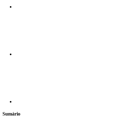
Compartilhar n
Compartilhar p
Sumário