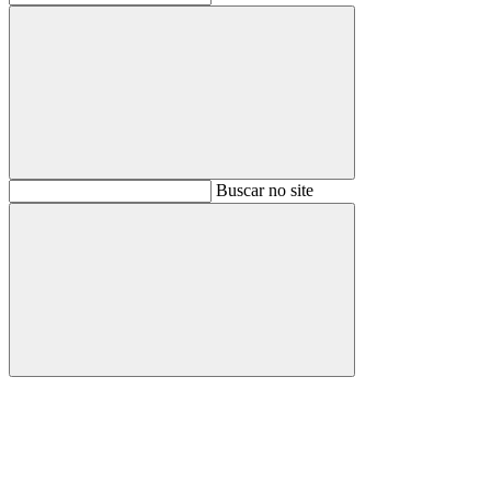
Buscar
Buscar no site
Buscar
Aumentar fonte