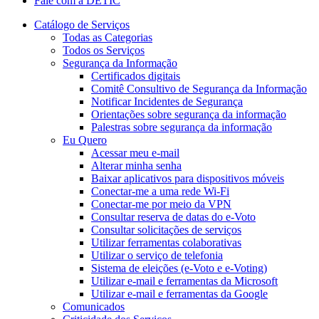
Fale com a DETIC
Catálogo de Serviços
Todas as Categorias
Todos os Serviços
Segurança da Informação
Certificados digitais
Comitê Consultivo de Segurança da Informação
Notificar Incidentes de Segurança
Orientações sobre segurança da informação
Palestras sobre segurança da informação
Eu Quero
Acessar meu e-mail
Alterar minha senha
Baixar aplicativos para dispositivos móveis
Conectar-me a uma rede Wi-Fi
Conectar-me por meio da VPN
Consultar reserva de datas do e-Voto
Consultar solicitações de serviços
Utilizar ferramentas colaborativas
Utilizar o serviço de telefonia
Sistema de eleições (e-Voto e e-Voting)
Utilizar e-mail e ferramentas da Microsoft
Utilizar e-mail e ferramentas da Google
Comunicados