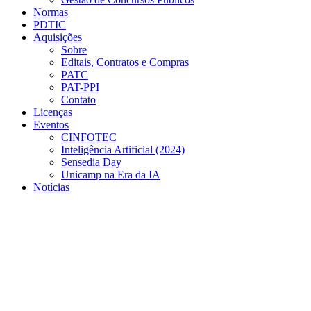
Normas
PDTIC
Aquisições
Sobre
Editais, Contratos e Compras
PATC
PAT-PPI
Contato
Licenças
Eventos
CINFOTEC
Inteligência Artificial (2024)
Sensedia Day
Unicamp na Era da IA
Notícias
Menu