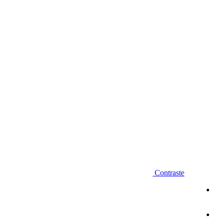
Diminuir fonte
Contraste