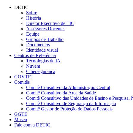
Conteúdo principal
Menu principal
Rodapé
DETIC
Sobre
História
Diretor Executivo de TIC
Assessores Docentes
Equipe
Grupos de Trabalho
Documentos
Identidade visual
Centros de Referência
Tecnologias de IA
Nuvem
Cibersegurança
GOVTIC
Comitês
Comitê Consultivo da Administração Central
Comitê Consultivo da Área da Saúde
Comitê Consultivo das Unidades de Ensino e Pesquisa, 
Comitê Consultivo de Segurança da Informação
Comitê Gestor de Proteção de Dados Pessoais
GGTE
Museu
Fale com a DETIC