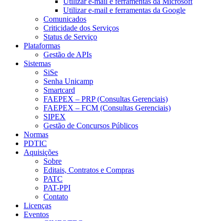
Utilizar e-mail e ferramentas da Microsoft
Utilizar e-mail e ferramentas da Google
Comunicados
Criticidade dos Serviços
Status de Serviço
Plataformas
Gestão de APIs
Sistemas
SiSe
Senha Unicamp
Smartcard
FAEPEX – PRP (Consultas Gerenciais)
FAEPEX – FCM (Consultas Gerenciais)
SIPEX
Gestão de Concursos Públicos
Normas
PDTIC
Aquisições
Sobre
Editais, Contratos e Compras
PATC
PAT-PPI
Contato
Licenças
Eventos