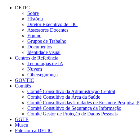
Conteúdo principal
Menu principal
Rodapé
DETIC
Sobre
História
Diretor Executivo de TIC
Assessores Docentes
Equipe
Grupos de Trabalho
Documentos
Identidade visual
Centros de Referência
Tecnologias de IA
Nuvem
Cibersegurança
GOVTIC
Comitês
Comitê Consultivo da Administração Central
Comitê Consultivo da Área da Saúde
Comitê Consultivo das Unidades de Ensino e Pesquisa, 
Comitê Consultivo de Segurança da Informação
Comitê Gestor de Proteção de Dados Pessoais
GGTE
Museu
Fale com a DETIC