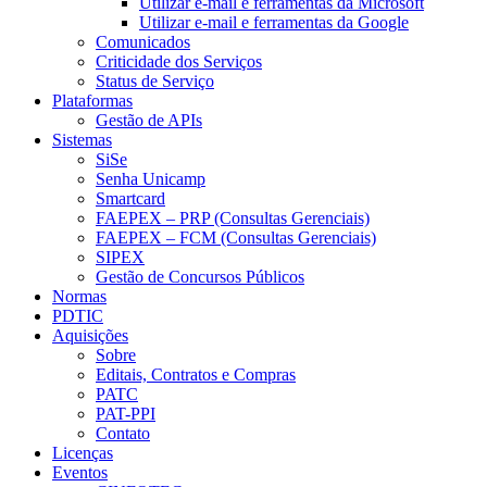
Utilizar e-mail e ferramentas da Microsoft
Utilizar e-mail e ferramentas da Google
Comunicados
Criticidade dos Serviços
Status de Serviço
Plataformas
Gestão de APIs
Sistemas
SiSe
Senha Unicamp
Smartcard
FAEPEX – PRP (Consultas Gerenciais)
FAEPEX – FCM (Consultas Gerenciais)
SIPEX
Gestão de Concursos Públicos
Normas
PDTIC
Aquisições
Sobre
Editais, Contratos e Compras
PATC
PAT-PPI
Contato
Licenças
Eventos