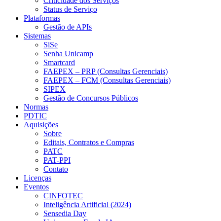
Criticidade dos Serviços
Status de Serviço
Plataformas
Gestão de APIs
Sistemas
SiSe
Senha Unicamp
Smartcard
FAEPEX – PRP (Consultas Gerenciais)
FAEPEX – FCM (Consultas Gerenciais)
SIPEX
Gestão de Concursos Públicos
Normas
PDTIC
Aquisições
Sobre
Editais, Contratos e Compras
PATC
PAT-PPI
Contato
Licenças
Eventos
CINFOTEC
Inteligência Artificial (2024)
Sensedia Day