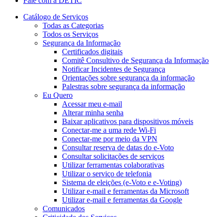
Fale com a DETIC
Catálogo de Serviços
Todas as Categorias
Todos os Serviços
Segurança da Informação
Certificados digitais
Comitê Consultivo de Segurança da Informação
Notificar Incidentes de Segurança
Orientações sobre segurança da informação
Palestras sobre segurança da informação
Eu Quero
Acessar meu e-mail
Alterar minha senha
Baixar aplicativos para dispositivos móveis
Conectar-me a uma rede Wi-Fi
Conectar-me por meio da VPN
Consultar reserva de datas do e-Voto
Consultar solicitações de serviços
Utilizar ferramentas colaborativas
Utilizar o serviço de telefonia
Sistema de eleições (e-Voto e e-Voting)
Utilizar e-mail e ferramentas da Microsoft
Utilizar e-mail e ferramentas da Google
Comunicados