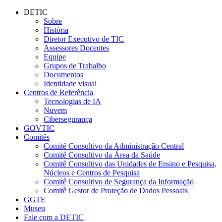
Página Inicial DETIC – Diretoria
Conteúdo principal
Menu principal
Rodapé
DETIC
Sobre
História
Diretor Executivo de TIC
Assessores Docentes
Equipe
Grupos de Trabalho
Documentos
Identidade visual
Centros de Referência
Tecnologias de IA
Nuvem
Cibersegurança
GOVTIC
Comitês
Comitê Consultivo da Administração Central
Comitê Consultivo da Área da Saúde
Comitê Consultivo das Unidades de Ensino e Pesquisa,
Núcleos e Centros de Pesquisa
Comitê Consultivo de Segurança da Informação
Comitê Gestor de Proteção de Dados Pessoais
GGTE
Museu
Fale com a DETIC