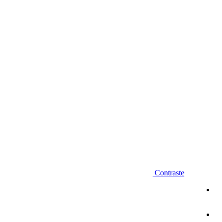
Diminuir fonte
Contraste