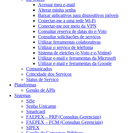
Acessar meu e-mail
Alterar minha senha
Baixar aplicativos para dispositivos móveis
Conectar-me a uma rede Wi-Fi
Conectar-me por meio da VPN
Consultar reserva de datas do e-Voto
Consultar solicitações de serviços
Utilizar ferramentas colaborativas
Utilizar o serviço de telefonia
Sistema de eleições (e-Voto e e-Voting)
Utilizar e-mail e ferramentas da Microsoft
Utilizar e-mail e ferramentas da Google
Comunicados
Criticidade dos Serviços
Status de Serviço
Plataformas
Gestão de APIs
Sistemas
SiSe
Senha Unicamp
Smartcard
FAEPEX – PRP (Consultas Gerenciais)
FAEPEX – FCM (Consultas Gerenciais)
SIPEX
Gestão de Concursos Públicos