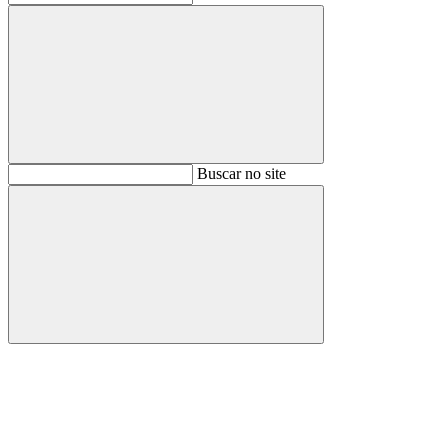
Buscar
Buscar no site
Buscar
Aumentar fonte