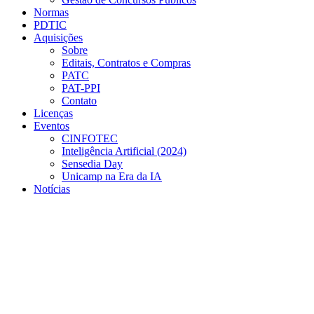
Normas
PDTIC
Aquisições
Sobre
Editais, Contratos e Compras
PATC
PAT-PPI
Contato
Licenças
Eventos
CINFOTEC
Inteligência Artificial (2024)
Sensedia Day
Unicamp na Era da IA
Notícias
Menu