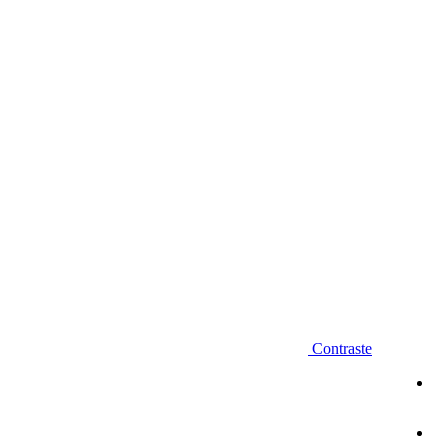
Diminuir fonte
Contraste