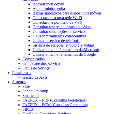
Acessar meu e-mail
Alterar minha senha
Baixar aplicativos para dispositivos móveis
Conectar-me a uma rede Wi-Fi
Conectar-me por meio da VPN
Consultar reserva de datas do e-Voto
Consultar solicitações de serviços
Utilizar ferramentas colaborativas
Utilizar o serviço de telefonia
Sistema de eleições (e-Voto e e-Voting)
Utilizar e-mail e ferramentas da Microsoft
Utilizar e-mail e ferramentas da Google
Comunicados
Criticidade dos Serviços
Status de Serviço
Plataformas
Gestão de APIs
Sistemas
SiSe
Senha Unicamp
Smartcard
FAEPEX – PRP (Consultas Gerenciais)
FAEPEX – FCM (Consultas Gerenciais)
SIPEX
Gestão de Concursos Públicos