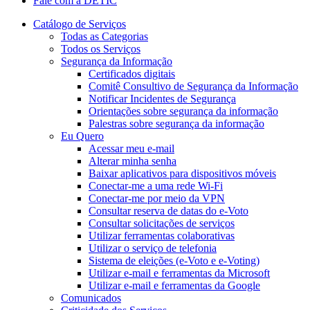
Fale com a DETIC
Catálogo de Serviços
Todas as Categorias
Todos os Serviços
Segurança da Informação
Certificados digitais
Comitê Consultivo de Segurança da Informação
Notificar Incidentes de Segurança
Orientações sobre segurança da informação
Palestras sobre segurança da informação
Eu Quero
Acessar meu e-mail
Alterar minha senha
Baixar aplicativos para dispositivos móveis
Conectar-me a uma rede Wi-Fi
Conectar-me por meio da VPN
Consultar reserva de datas do e-Voto
Consultar solicitações de serviços
Utilizar ferramentas colaborativas
Utilizar o serviço de telefonia
Sistema de eleições (e-Voto e e-Voting)
Utilizar e-mail e ferramentas da Microsoft
Utilizar e-mail e ferramentas da Google
Comunicados