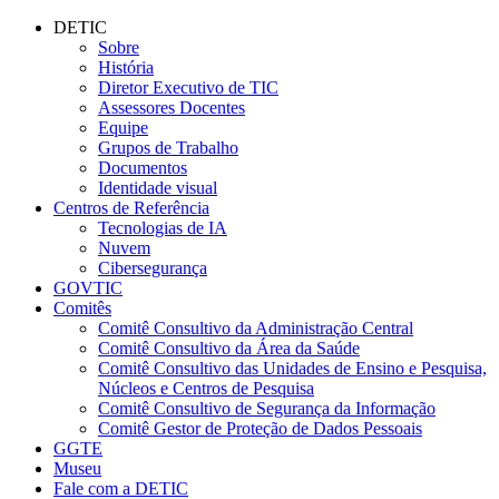
Conteúdo principal
Menu principal
Rodapé
DETIC
Sobre
História
Diretor Executivo de TIC
Assessores Docentes
Equipe
Grupos de Trabalho
Documentos
Identidade visual
Centros de Referência
Tecnologias de IA
Nuvem
Cibersegurança
GOVTIC
Comitês
Comitê Consultivo da Administração Central
Comitê Consultivo da Área da Saúde
Comitê Consultivo das Unidades de Ensino e Pesquisa,
Núcleos e Centros de Pesquisa
Comitê Consultivo de Segurança da Informação
Comitê Gestor de Proteção de Dados Pessoais
GGTE
Museu
Fale com a DETIC