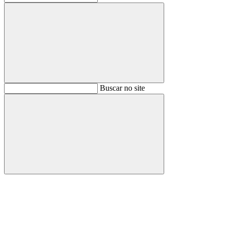
Buscar
Buscar no site
Buscar
Aumentar fonte