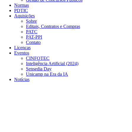
Normas
PDTIC
Aquisições
Sobre
Editais, Contratos e Compras
PATC
PAT-PPI
Contato
Licenças
Eventos
CINFOTEC
Inteligência Artificial (2024)
Sensedia Day
Unicamp na Era da IA
Notícias
Menu