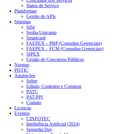
Criticidade dos Serviços
Status de Serviço
Plataformas
Gestão de APIs
Sistemas
SiSe
Senha Unicamp
Smartcard
FAEPEX – PRP (Consultas Gerenciais)
FAEPEX – FCM (Consultas Gerenciais)
SIPEX
Gestão de Concursos Públicos
Normas
PDTIC
Aquisições
Sobre
Editais, Contratos e Compras
PATC
PAT-PPI
Contato
Licenças
Eventos
CINFOTEC
Inteligência Artificial (2024)
Sensedia Day