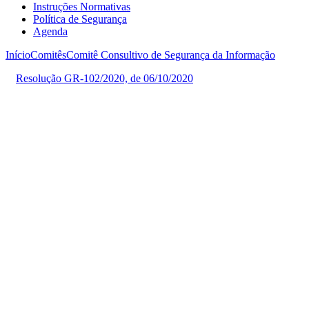
Instruções Normativas
Política de Segurança
Agenda
Início
Comitês
Comitê Consultivo de Segurança da Informação
A
Resolução GR-102/2020, de 06/10/2020
criou o Comitê de
Segurança da Informação (CSI) da Unicamp subordinado à
Coordenadoria Integrada de Tecnologia da Informação e
Comunicação (CITIC).
O CSI tem como finalidade propor, definir e orientar a
implementação da estratégia de Segurança da Informação apoiada
por Política de Segurança, Normas e Procedimentos além de
acompanhar a efetividade da implantação da estratégia de Segurança
de forma a promover a melhoria contínua.
Cabe ao CSI:
I – Debater, propor e definir a Diretriz Corporativa de Segurança da
Informação no âmbito da Universidade Estadual de Campinas;
II – Definir o catálogo de processos que detalhe as práticas de
Segurança da Informação;
III – Identificar as principais iniciativas para a melhoria contínua das