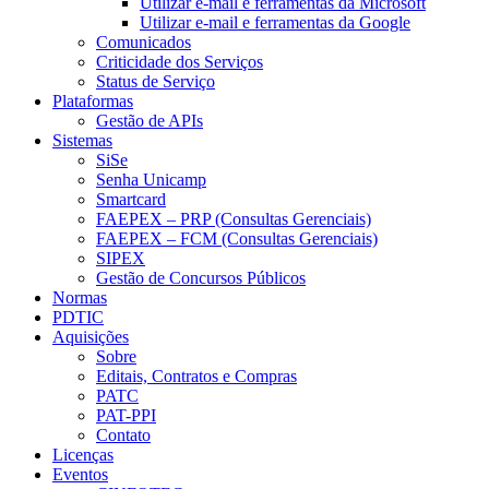
Utilizar e-mail e ferramentas da Microsoft
Utilizar e-mail e ferramentas da Google
Comunicados
Criticidade dos Serviços
Status de Serviço
Plataformas
Gestão de APIs
Sistemas
SiSe
Senha Unicamp
Smartcard
FAEPEX – PRP (Consultas Gerenciais)
FAEPEX – FCM (Consultas Gerenciais)
SIPEX
Gestão de Concursos Públicos
Normas
PDTIC
Aquisições
Sobre
Editais, Contratos e Compras
PATC
PAT-PPI
Contato
Licenças
Eventos