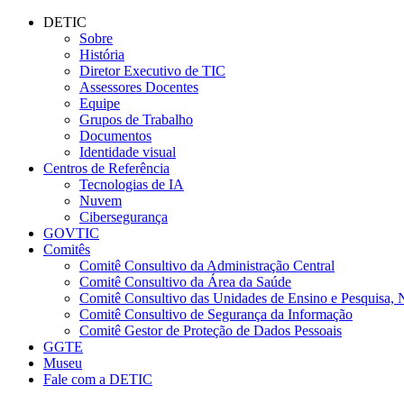
Conteúdo principal
Menu principal
Rodapé
DETIC
Sobre
História
Diretor Executivo de TIC
Assessores Docentes
Equipe
Grupos de Trabalho
Documentos
Identidade visual
Centros de Referência
Tecnologias de IA
Nuvem
Cibersegurança
GOVTIC
Comitês
Comitê Consultivo da Administração Central
Comitê Consultivo da Área da Saúde
Comitê Consultivo das Unidades de Ensino e Pesquisa, 
Comitê Consultivo de Segurança da Informação
Comitê Gestor de Proteção de Dados Pessoais
GGTE
Museu
Fale com a DETIC