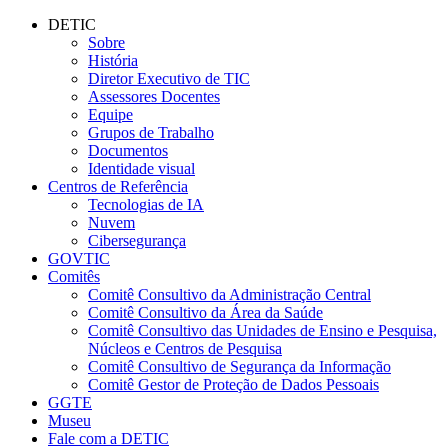
Conteúdo principal
Menu principal
Rodapé
DETIC
Sobre
História
Diretor Executivo de TIC
Assessores Docentes
Equipe
Grupos de Trabalho
Documentos
Identidade visual
Centros de Referência
Tecnologias de IA
Nuvem
Cibersegurança
GOVTIC
Comitês
Comitê Consultivo da Administração Central
Comitê Consultivo da Área da Saúde
Comitê Consultivo das Unidades de Ensino e Pesquisa,
Núcleos e Centros de Pesquisa
Comitê Consultivo de Segurança da Informação
Comitê Gestor de Proteção de Dados Pessoais
GGTE
Museu
Fale com a DETIC