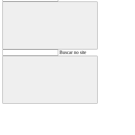
Buscar
Buscar no site
Buscar
Aumentar fonte