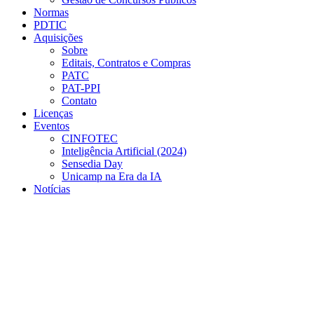
Normas
PDTIC
Aquisições
Sobre
Editais, Contratos e Compras
PATC
PAT-PPI
Contato
Licenças
Eventos
CINFOTEC
Inteligência Artificial (2024)
Sensedia Day
Unicamp na Era da IA
Notícias
Menu