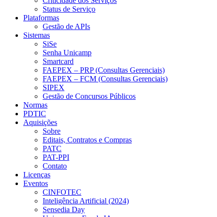
Criticidade dos Serviços
Status de Serviço
Plataformas
Gestão de APIs
Sistemas
SiSe
Senha Unicamp
Smartcard
FAEPEX – PRP (Consultas Gerenciais)
FAEPEX – FCM (Consultas Gerenciais)
SIPEX
Gestão de Concursos Públicos
Normas
PDTIC
Aquisições
Sobre
Editais, Contratos e Compras
PATC
PAT-PPI
Contato
Licenças
Eventos
CINFOTEC
Inteligência Artificial (2024)
Sensedia Day