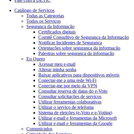
Fale com a DETIC
Catálogo de Serviços
Todas as Categorias
Todos os Serviços
Segurança da Informação
Certificados digitais
Comitê Consultivo de Segurança da Informação
Notificar Incidentes de Segurança
Orientações sobre segurança da informação
Palestras sobre segurança da informação
Eu Quero
Acessar meu e-mail
Alterar minha senha
Baixar aplicativos para dispositivos móveis
Conectar-me a uma rede Wi-Fi
Conectar-me por meio da VPN
Consultar reserva de datas do e-Voto
Consultar solicitações de serviços
Utilizar ferramentas colaborativas
Utilizar o serviço de telefonia
Sistema de eleições (e-Voto e e-Voting)
Utilizar e-mail e ferramentas da Microsoft
Utilizar e-mail e ferramentas da Google
Comunicados