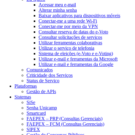
Acessar meu e-mail
Alterar minha senha
Baixar aplicativos para dispositivos móveis
Conectar-me a uma rede Wi-Fi
Conectar-me por meio da VPN
Consultar reserva de datas do e-Voto
Consultar solicitações de serviços
Utilizar ferramentas colaborativas
Utilizar o serviço de telefonia
Sistema de eleições (e-Voto e e-Voting)
Utilizar e-mail e ferramentas da Microsoft
Utilizar e-mail e ferramentas da Google
Comunicados
Criticidade dos Serviços
Status de Serviço
Plataformas
Gestão de APIs
Sistemas
SiSe
Senha Unicamp
Smartcard
FAEPEX – PRP (Consultas Gerenciais)
FAEPEX – FCM (Consultas Gerenciais)
SIPEX
Gestão de Concursos Públicos