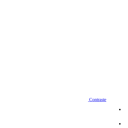
Diminuir fonte
Contraste