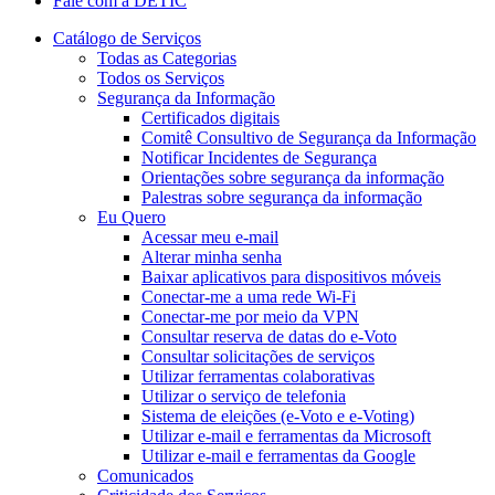
Fale com a DETIC
Catálogo de Serviços
Todas as Categorias
Todos os Serviços
Segurança da Informação
Certificados digitais
Comitê Consultivo de Segurança da Informação
Notificar Incidentes de Segurança
Orientações sobre segurança da informação
Palestras sobre segurança da informação
Eu Quero
Acessar meu e-mail
Alterar minha senha
Baixar aplicativos para dispositivos móveis
Conectar-me a uma rede Wi-Fi
Conectar-me por meio da VPN
Consultar reserva de datas do e-Voto
Consultar solicitações de serviços
Utilizar ferramentas colaborativas
Utilizar o serviço de telefonia
Sistema de eleições (e-Voto e e-Voting)
Utilizar e-mail e ferramentas da Microsoft
Utilizar e-mail e ferramentas da Google
Comunicados