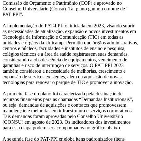
Comissão de Orçamento e Patrimônio (COP) e aprovado no
Conselho Universitário (Consu). Tal plano ganhou o nome de ”
PAT-PPI”.
A implementação do PAT-PPI foi iniciada em 2023, visando suprir
as necessidades de atualização, expansão e novos investimentos em
Tecnologia da Informação e Comunicação (TIC) em todas as
unidades e órgãos da Unicamp. Permitiu que órgãos administrativos,
centros e núcleos, faculdades e institutos de ensino e pesquisa,
colégios técnicos e a área da saúde registrassem suas demandas,
considerando a obsolescência de equipamentos, vencimento de
garantias e risco de interrupção de serviços. O PAT-PPI-2023
também considerou a necessidade de melhorias, crescimento e
expansão de serviços existentes, além da aquisição de novas
tecnologias para renovar o parque de TIC e promover a inovação.
A primeira fase do plano foi caracterizada pela destinação de
recursos financeiros para as chamadas “Demandas Institucionais”,
ou seja, demandas de aquisições e contratos que promovessem
manutenção e melhorias em infraestrutura e serviços corporativos.
Tais demandas foram aprovadas pelo Conselho Universitário
(CONSU) em agosto de 2023. Os indicadores dos investimentos
para esta etapa podem ser acompanhados no gráfico abaixo.
A segunda fase do PAT-PPI engloba itens padronizados (itens