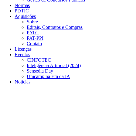
Normas
PDTIC
Aquisições
Sobre
Editais, Contratos e Compras
PATC
PAT-PPI
Contato
Licenças
Eventos
CINFOTEC
Inteligência Artificial (2024)
Sensedia Day
Unicamp na Era da IA
Notícias
Menu