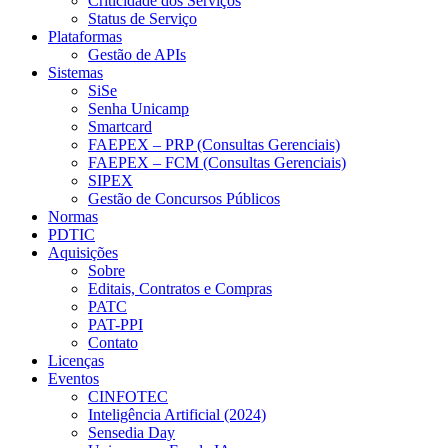
Criticidade dos Serviços
Status de Serviço
Plataformas
Gestão de APIs
Sistemas
SiSe
Senha Unicamp
Smartcard
FAEPEX – PRP (Consultas Gerenciais)
FAEPEX – FCM (Consultas Gerenciais)
SIPEX
Gestão de Concursos Públicos
Normas
PDTIC
Aquisições
Sobre
Editais, Contratos e Compras
PATC
PAT-PPI
Contato
Licenças
Eventos
CINFOTEC
Inteligência Artificial (2024)
Sensedia Day