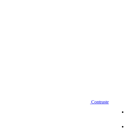
Diminuir fonte
Contraste