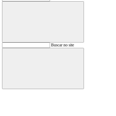
Buscar
Buscar no site
Buscar
Aumentar fonte