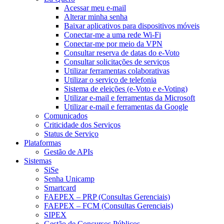
Acessar meu e-mail
Alterar minha senha
Baixar aplicativos para dispositivos móveis
Conectar-me a uma rede Wi-Fi
Conectar-me por meio da VPN
Consultar reserva de datas do e-Voto
Consultar solicitações de serviços
Utilizar ferramentas colaborativas
Utilizar o serviço de telefonia
Sistema de eleições (e-Voto e e-Voting)
Utilizar e-mail e ferramentas da Microsoft
Utilizar e-mail e ferramentas da Google
Comunicados
Criticidade dos Serviços
Status de Serviço
Plataformas
Gestão de APIs
Sistemas
SiSe
Senha Unicamp
Smartcard
FAEPEX – PRP (Consultas Gerenciais)
FAEPEX – FCM (Consultas Gerenciais)
SIPEX
Gestão de Concursos Públicos