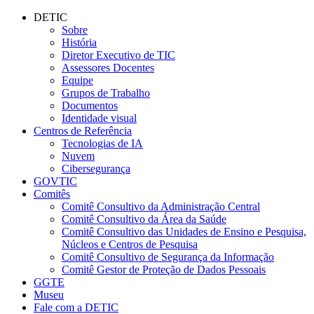
Conteúdo principal
Menu principal
Rodapé
DETIC
Sobre
História
Diretor Executivo de TIC
Assessores Docentes
Equipe
Grupos de Trabalho
Documentos
Identidade visual
Centros de Referência
Tecnologias de IA
Nuvem
Cibersegurança
GOVTIC
Comitês
Comitê Consultivo da Administração Central
Comitê Consultivo da Área da Saúde
Comitê Consultivo das Unidades de Ensino e Pesquisa,
Núcleos e Centros de Pesquisa
Comitê Consultivo de Segurança da Informação
Comitê Gestor de Proteção de Dados Pessoais
GGTE
Museu
Fale com a DETIC