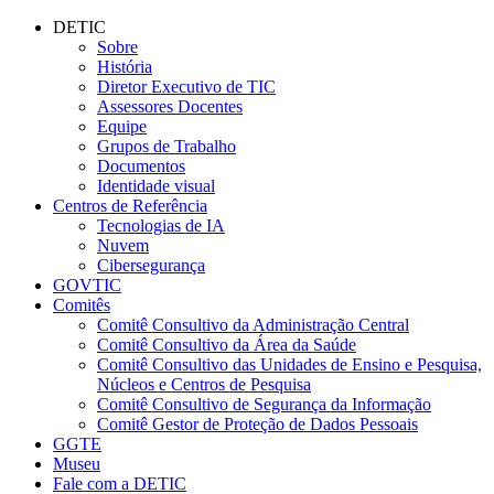
Conteúdo principal
Menu principal
Rodapé
DETIC
Sobre
História
Diretor Executivo de TIC
Assessores Docentes
Equipe
Grupos de Trabalho
Documentos
Identidade visual
Centros de Referência
Tecnologias de IA
Nuvem
Cibersegurança
GOVTIC
Comitês
Comitê Consultivo da Administração Central
Comitê Consultivo da Área da Saúde
Comitê Consultivo das Unidades de Ensino e Pesquisa,
Núcleos e Centros de Pesquisa
Comitê Consultivo de Segurança da Informação
Comitê Gestor de Proteção de Dados Pessoais
GGTE
Museu
Fale com a DETIC