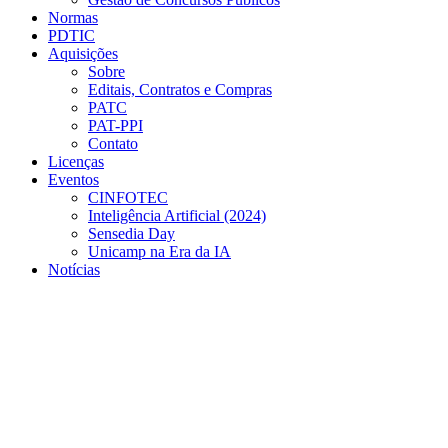
Normas
PDTIC
Aquisições
Sobre
Editais, Contratos e Compras
PATC
PAT-PPI
Contato
Licenças
Eventos
CINFOTEC
Inteligência Artificial (2024)
Sensedia Day
Unicamp na Era da IA
Notícias
Menu