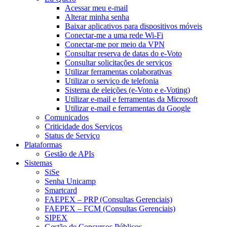
Acessar meu e-mail
Alterar minha senha
Baixar aplicativos para dispositivos móveis
Conectar-me a uma rede Wi-Fi
Conectar-me por meio da VPN
Consultar reserva de datas do e-Voto
Consultar solicitações de serviços
Utilizar ferramentas colaborativas
Utilizar o serviço de telefonia
Sistema de eleições (e-Voto e e-Voting)
Utilizar e-mail e ferramentas da Microsoft
Utilizar e-mail e ferramentas da Google
Comunicados
Criticidade dos Serviços
Status de Serviço
Plataformas
Gestão de APIs
Sistemas
SiSe
Senha Unicamp
Smartcard
FAEPEX – PRP (Consultas Gerenciais)
FAEPEX – FCM (Consultas Gerenciais)
SIPEX
Gestão de Concursos Públicos