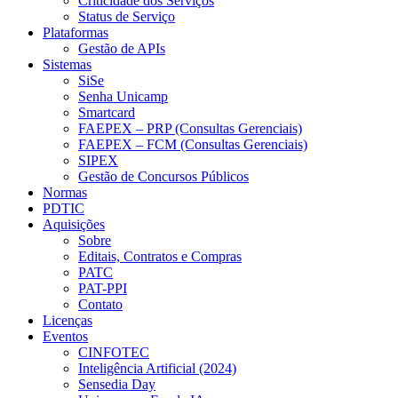
Criticidade dos Serviços
Status de Serviço
Plataformas
Gestão de APIs
Sistemas
SiSe
Senha Unicamp
Smartcard
FAEPEX – PRP (Consultas Gerenciais)
FAEPEX – FCM (Consultas Gerenciais)
SIPEX
Gestão de Concursos Públicos
Normas
PDTIC
Aquisições
Sobre
Editais, Contratos e Compras
PATC
PAT-PPI
Contato
Licenças
Eventos
CINFOTEC
Inteligência Artificial (2024)
Sensedia Day