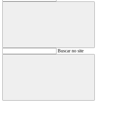
Buscar
Buscar no site
Buscar
Aumentar fonte