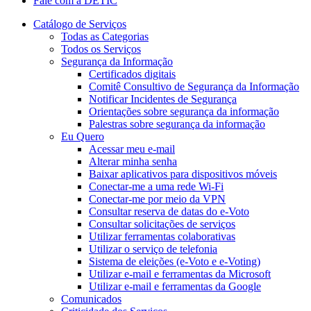
Fale com a DETIC
Catálogo de Serviços
Todas as Categorias
Todos os Serviços
Segurança da Informação
Certificados digitais
Comitê Consultivo de Segurança da Informação
Notificar Incidentes de Segurança
Orientações sobre segurança da informação
Palestras sobre segurança da informação
Eu Quero
Acessar meu e-mail
Alterar minha senha
Baixar aplicativos para dispositivos móveis
Conectar-me a uma rede Wi-Fi
Conectar-me por meio da VPN
Consultar reserva de datas do e-Voto
Consultar solicitações de serviços
Utilizar ferramentas colaborativas
Utilizar o serviço de telefonia
Sistema de eleições (e-Voto e e-Voting)
Utilizar e-mail e ferramentas da Microsoft
Utilizar e-mail e ferramentas da Google
Comunicados