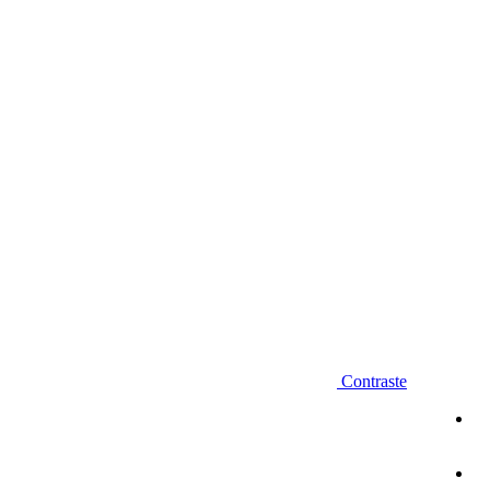
Diminuir fonte
Contraste