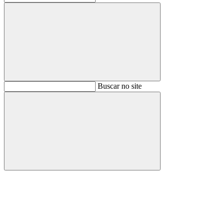
Buscar
Buscar no site
Buscar
Aumentar fonte