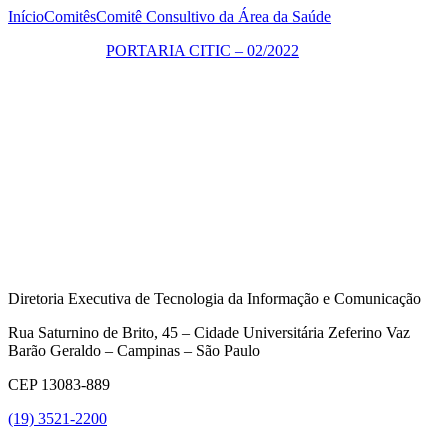
Início
Comitês
Comitê Consultivo da Área da Saúde
Foi criado pela
PORTARIA CITIC – 02/2022
.
Representante: Joseane Cristina Neves Narezzi.
Objetivos:
Opinar sobre planos, projetos e demandas de TIC de interesse
comum às Unidades, Órgãos, Centros e Núcleos da
Universidade;
Participar da proposição das políticas e diretrizes de
priorização de projetos e demandas de TIC;
Propor formas de desenvolvimento de soluções colaborativas
de TIC;
Promover a disseminação das melhores práticas em soluções
de TIC.
Diretoria Executiva de Tecnologia da Informação e Comunicação
Rua Saturnino de Brito, 45 – Cidade Universitária Zeferino Vaz
Barão Geraldo – Campinas – São Paulo
CEP 13083-889
(19) 3521-2200
Link para o Youtube