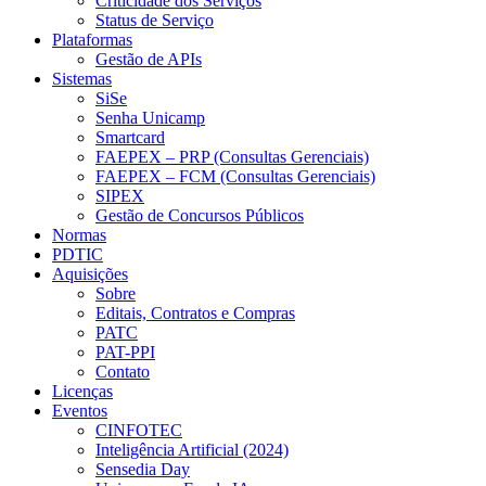
Criticidade dos Serviços
Status de Serviço
Plataformas
Gestão de APIs
Sistemas
SiSe
Senha Unicamp
Smartcard
FAEPEX – PRP (Consultas Gerenciais)
FAEPEX – FCM (Consultas Gerenciais)
SIPEX
Gestão de Concursos Públicos
Normas
PDTIC
Aquisições
Sobre
Editais, Contratos e Compras
PATC
PAT-PPI
Contato
Licenças
Eventos
CINFOTEC
Inteligência Artificial (2024)
Sensedia Day