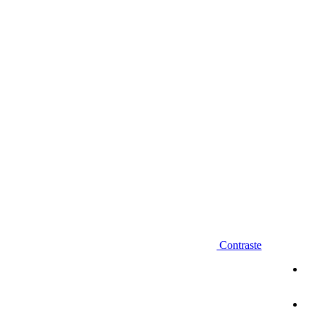
Diminuir fonte
Contraste