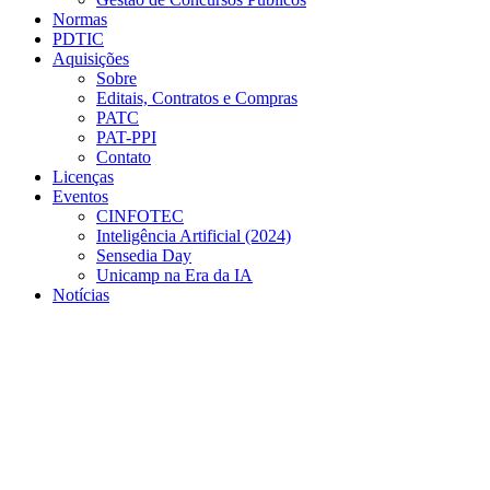
Normas
PDTIC
Aquisições
Sobre
Editais, Contratos e Compras
PATC
PAT-PPI
Contato
Licenças
Eventos
CINFOTEC
Inteligência Artificial (2024)
Sensedia Day
Unicamp na Era da IA
Notícias
Menu