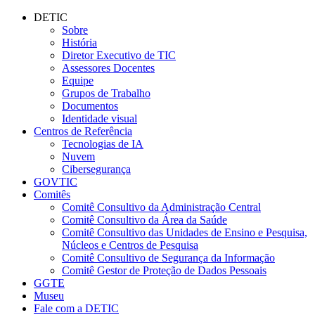
Conteúdo principal
Menu principal
Rodapé
DETIC
Sobre
História
Diretor Executivo de TIC
Assessores Docentes
Equipe
Grupos de Trabalho
Documentos
Identidade visual
Centros de Referência
Tecnologias de IA
Nuvem
Cibersegurança
GOVTIC
Comitês
Comitê Consultivo da Administração Central
Comitê Consultivo da Área da Saúde
Comitê Consultivo das Unidades de Ensino e Pesquisa,
Núcleos e Centros de Pesquisa
Comitê Consultivo de Segurança da Informação
Comitê Gestor de Proteção de Dados Pessoais
GGTE
Museu
Fale com a DETIC