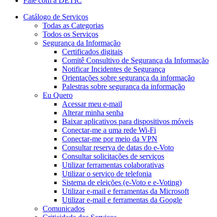
Fale com a DETIC
Catálogo de Serviços
Todas as Categorias
Todos os Serviços
Segurança da Informação
Certificados digitais
Comitê Consultivo de Segurança da Informação
Notificar Incidentes de Segurança
Orientações sobre segurança da informação
Palestras sobre segurança da informação
Eu Quero
Acessar meu e-mail
Alterar minha senha
Baixar aplicativos para dispositivos móveis
Conectar-me a uma rede Wi-Fi
Conectar-me por meio da VPN
Consultar reserva de datas do e-Voto
Consultar solicitações de serviços
Utilizar ferramentas colaborativas
Utilizar o serviço de telefonia
Sistema de eleições (e-Voto e e-Voting)
Utilizar e-mail e ferramentas da Microsoft
Utilizar e-mail e ferramentas da Google
Comunicados