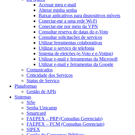
Acessar meu e-mail
Alterar minha senha
Baixar aplicativos para dispositivos móveis
Conectar-me a uma rede Wi-Fi
Conectar-me por meio da VPN
Consultar reserva de datas do e-Voto
Consultar solicitações de serviços
Utilizar ferramentas colaborativas
Utilizar o serviço de telefonia
Sistema de eleições (e-Voto e e-Voting)
Utilizar e-mail e ferramentas da Microsoft
Utilizar e-mail e ferramentas da Google
Comunicados
Criticidade dos Serviços
Status de Serviço
Plataformas
Gestão de APIs
Sistemas
SiSe
Senha Unicamp
Smartcard
FAEPEX – PRP (Consultas Gerenciais)
FAEPEX – FCM (Consultas Gerenciais)
SIPEX
Gestão de Concursos Públicos