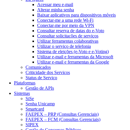
Acessar meu e-mail
Alterar minha senha
Baixar aplicativos para dispositivos móveis
Conectar-me a uma rede Wi-Fi
Conectar-me por meio da VPN
Consultar reserva de datas do e-Voto
Consultar solicitações de serviços
Utilizar ferramentas colaborativas
Utilizar o serviço de telefonia
Sistema de eleições (e-Voto e e-Voting)
Utilizar e-mail e ferramentas da Microsoft
Utilizar e-mail e ferramentas da Google
Comunicados
Criticidade dos Serviços
Status de Serviço
Plataformas
Gestão de APIs
Sistemas
SiSe
Senha Unicamp
Smartcard
FAEPEX – PRP (Consultas Gerenciais)
FAEPEX – FCM (Consultas Gerenciais)
SIPEX
Gestão de Concursos Públicos