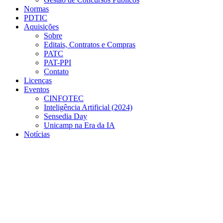
Normas
PDTIC
Aquisições
Sobre
Editais, Contratos e Compras
PATC
PAT-PPI
Contato
Licenças
Eventos
CINFOTEC
Inteligência Artificial (2024)
Sensedia Day
Unicamp na Era da IA
Notícias
Menu