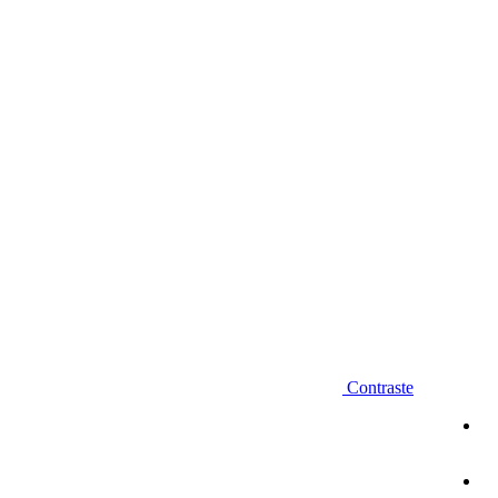
Diminuir fonte
Contraste