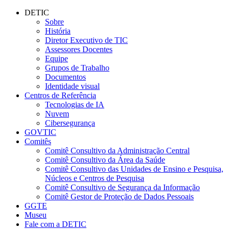
Conteúdo principal
Menu principal
Rodapé
DETIC
Sobre
História
Diretor Executivo de TIC
Assessores Docentes
Equipe
Grupos de Trabalho
Documentos
Identidade visual
Centros de Referência
Tecnologias de IA
Nuvem
Cibersegurança
GOVTIC
Comitês
Comitê Consultivo da Administração Central
Comitê Consultivo da Área da Saúde
Comitê Consultivo das Unidades de Ensino e Pesquisa,
Núcleos e Centros de Pesquisa
Comitê Consultivo de Segurança da Informação
Comitê Gestor de Proteção de Dados Pessoais
GGTE
Museu
Fale com a DETIC