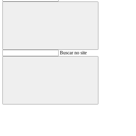
Buscar
Buscar no site
Buscar
Aumentar fonte