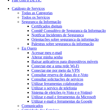
Fale com a DETIC
Catálogo de Serviços
Todas as Categorias
Todos os Serviços
Segurança da Informação
Certificados digitais
Comitê Consultivo de Segurança da Informação
Notificar Incidentes de Segurança
Orientações sobre segurança da informação
Palestras sobre segurança da informação
Eu Quero
Acessar meu e-mail
Alterar minha senha
Baixar aplicativos para dispositivos móveis
Conectar-me a uma rede Wi-Fi
Conectar-me por meio da VPN
Consultar reserva de datas do e-Voto
Consultar solicitações de serviços
Utilizar ferramentas colaborativas
Utilizar o serviço de telefonia
Sistema de eleições (e-Voto e e-Voting)
Utilizar e-mail e ferramentas da Microsoft
Utilizar e-mail e ferramentas da Google
Comunicados