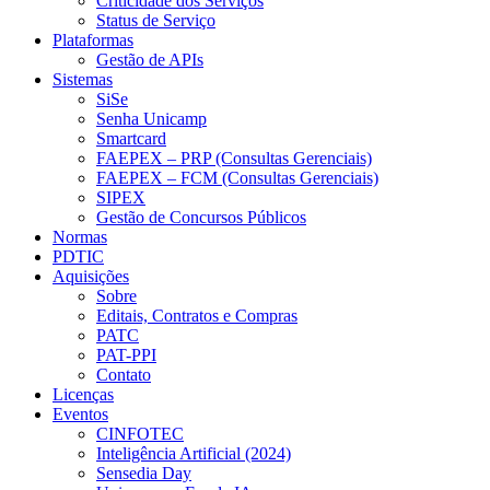
Criticidade dos Serviços
Status de Serviço
Plataformas
Gestão de APIs
Sistemas
SiSe
Senha Unicamp
Smartcard
FAEPEX – PRP (Consultas Gerenciais)
FAEPEX – FCM (Consultas Gerenciais)
SIPEX
Gestão de Concursos Públicos
Normas
PDTIC
Aquisições
Sobre
Editais, Contratos e Compras
PATC
PAT-PPI
Contato
Licenças
Eventos
CINFOTEC
Inteligência Artificial (2024)
Sensedia Day