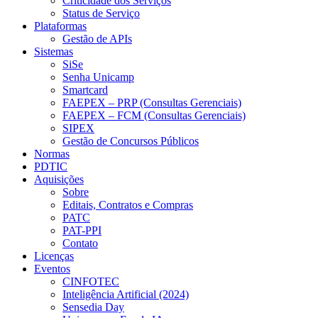
Criticidade dos Serviços
Status de Serviço
Plataformas
Gestão de APIs
Sistemas
SiSe
Senha Unicamp
Smartcard
FAEPEX – PRP (Consultas Gerenciais)
FAEPEX – FCM (Consultas Gerenciais)
SIPEX
Gestão de Concursos Públicos
Normas
PDTIC
Aquisições
Sobre
Editais, Contratos e Compras
PATC
PAT-PPI
Contato
Licenças
Eventos
CINFOTEC
Inteligência Artificial (2024)
Sensedia Day