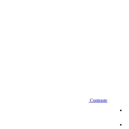
Diminuir fonte
Contraste