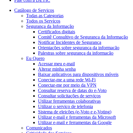
Fale com a DETIC
Catálogo de Serviços
Todas as Categorias
Todos os Serviços
Segurança da Informação
Certificados digitais
Comitê Consultivo de Segurança da Informação
Notificar Incidentes de Segurança
Orientações sobre segurança da informação
Palestras sobre segurança da informação
Eu Quero
Acessar meu e-mail
Alterar minha senha
Baixar aplicativos para dispositivos móveis
Conectar-me a uma rede Wi-Fi
Conectar-me por meio da VPN
Consultar reserva de datas do e-Voto
Consultar solicitações de serviços
Utilizar ferramentas colaborativas
Utilizar o serviço de telefonia
Sistema de eleições (e-Voto e e-Voting)
Utilizar e-mail e ferramentas da Microsoft
Utilizar e-mail e ferramentas da Google
Comunicados