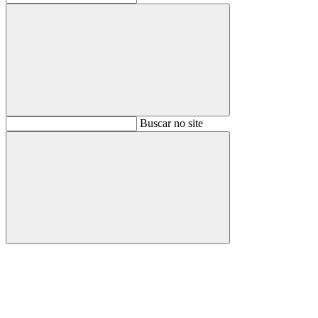
Buscar
Buscar no site
Buscar
Aumentar fonte