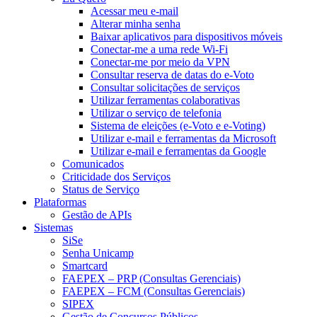
Acessar meu e-mail
Alterar minha senha
Baixar aplicativos para dispositivos móveis
Conectar-me a uma rede Wi-Fi
Conectar-me por meio da VPN
Consultar reserva de datas do e-Voto
Consultar solicitações de serviços
Utilizar ferramentas colaborativas
Utilizar o serviço de telefonia
Sistema de eleições (e-Voto e e-Voting)
Utilizar e-mail e ferramentas da Microsoft
Utilizar e-mail e ferramentas da Google
Comunicados
Criticidade dos Serviços
Status de Serviço
Plataformas
Gestão de APIs
Sistemas
SiSe
Senha Unicamp
Smartcard
FAEPEX – PRP (Consultas Gerenciais)
FAEPEX – FCM (Consultas Gerenciais)
SIPEX
Gestão de Concursos Públicos