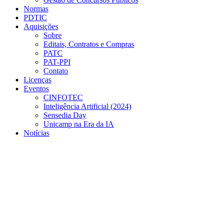
Normas
PDTIC
Aquisições
Sobre
Editais, Contratos e Compras
PATC
PAT-PPI
Contato
Licenças
Eventos
CINFOTEC
Inteligência Artificial (2024)
Sensedia Day
Unicamp na Era da IA
Notícias
Menu