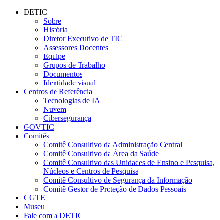
Conteúdo principal
Menu principal
Rodapé
DETIC
Sobre
História
Diretor Executivo de TIC
Assessores Docentes
Equipe
Grupos de Trabalho
Documentos
Identidade visual
Centros de Referência
Tecnologias de IA
Nuvem
Cibersegurança
GOVTIC
Comitês
Comitê Consultivo da Administração Central
Comitê Consultivo da Área da Saúde
Comitê Consultivo das Unidades de Ensino e Pesquisa,
Núcleos e Centros de Pesquisa
Comitê Consultivo de Segurança da Informação
Comitê Gestor de Proteção de Dados Pessoais
GGTE
Museu
Fale com a DETIC