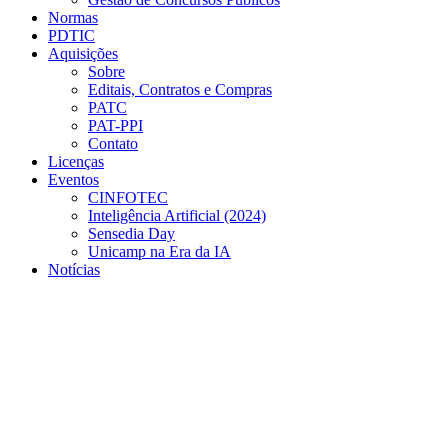
Normas
PDTIC
Aquisições
Sobre
Editais, Contratos e Compras
PATC
PAT-PPI
Contato
Licenças
Eventos
CINFOTEC
Inteligência Artificial (2024)
Sensedia Day
Unicamp na Era da IA
Notícias
Menu