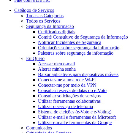
Fale com a DETIC
Catálogo de Serviços
Todas as Categorias
Todos os Serviços
Segurança da Informação
Certificados digitais
Comitê Consultivo de Segurança da Informação
Notificar Incidentes de Segurança
Orientações sobre segurança da informação
Palestras sobre segurança da informação
Eu Quero
Acessar meu e-mail
Alterar minha senha
Baixar aplicativos para dispositivos móveis
Conectar-me a uma rede Wi-Fi
Conectar-me por meio da VPN
Consultar reserva de datas do e-Voto
Consultar solicitações de serviços
Utilizar ferramentas colaborativas
Utilizar o serviço de telefonia
Sistema de eleições (e-Voto e e-Voting)
Utilizar e-mail e ferramentas da Microsoft
Utilizar e-mail e ferramentas da Google
Comunicados