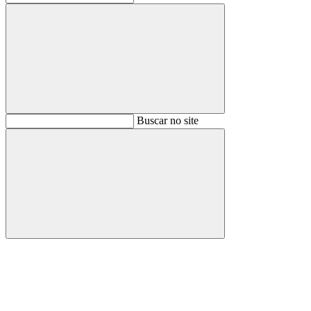
Buscar
Buscar no site
Buscar
Aumentar fonte