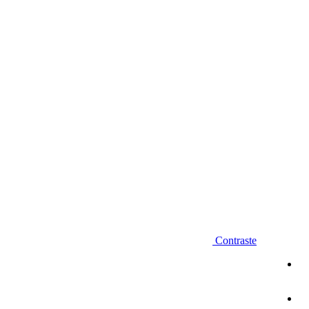
Diminuir fonte
Contraste