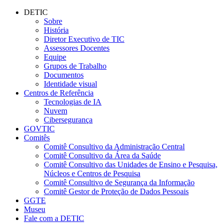
Conteúdo principal
Menu principal
Rodapé
DETIC
Sobre
História
Diretor Executivo de TIC
Assessores Docentes
Equipe
Grupos de Trabalho
Documentos
Identidade visual
Centros de Referência
Tecnologias de IA
Nuvem
Cibersegurança
GOVTIC
Comitês
Comitê Consultivo da Administração Central
Comitê Consultivo da Área da Saúde
Comitê Consultivo das Unidades de Ensino e Pesquisa,
Núcleos e Centros de Pesquisa
Comitê Consultivo de Segurança da Informação
Comitê Gestor de Proteção de Dados Pessoais
GGTE
Museu
Fale com a DETIC