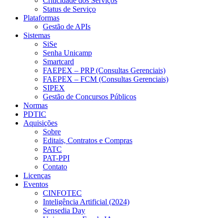
Criticidade dos Serviços
Status de Serviço
Plataformas
Gestão de APIs
Sistemas
SiSe
Senha Unicamp
Smartcard
FAEPEX – PRP (Consultas Gerenciais)
FAEPEX – FCM (Consultas Gerenciais)
SIPEX
Gestão de Concursos Públicos
Normas
PDTIC
Aquisições
Sobre
Editais, Contratos e Compras
PATC
PAT-PPI
Contato
Licenças
Eventos
CINFOTEC
Inteligência Artificial (2024)
Sensedia Day