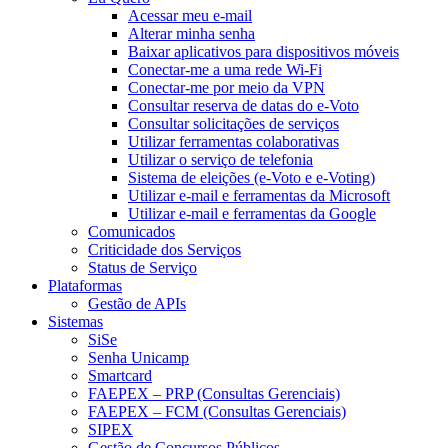
Acessar meu e-mail
Alterar minha senha
Baixar aplicativos para dispositivos móveis
Conectar-me a uma rede Wi-Fi
Conectar-me por meio da VPN
Consultar reserva de datas do e-Voto
Consultar solicitações de serviços
Utilizar ferramentas colaborativas
Utilizar o serviço de telefonia
Sistema de eleições (e-Voto e e-Voting)
Utilizar e-mail e ferramentas da Microsoft
Utilizar e-mail e ferramentas da Google
Comunicados
Criticidade dos Serviços
Status de Serviço
Plataformas
Gestão de APIs
Sistemas
SiSe
Senha Unicamp
Smartcard
FAEPEX – PRP (Consultas Gerenciais)
FAEPEX – FCM (Consultas Gerenciais)
SIPEX
Gestão de Concursos Públicos