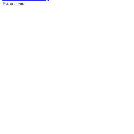
Estou ciente
Ir para o topo