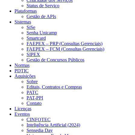
Criticidade dos Serviços
Status de Serviço
Plataformas
Gestão de APIs
Sistemas
SiSe
Senha Unicamp
Smartcard
FAEPEX – PRP (Consultas Gerenciais)
FAEPEX – FCM (Consultas Gerenciais)
SIPEX
Gestão de Concursos Públicos
Normas
PDTIC
Aquisições
Sobre
Editais, Contratos e Compras
PATC
PAT-PPI
Contato
Licenças
Eventos
CINFOTEC
Inteligência Artificial (2024)
Sensedia Day