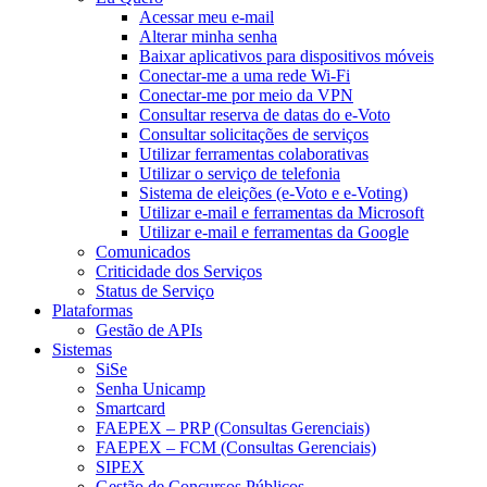
Acessar meu e-mail
Alterar minha senha
Baixar aplicativos para dispositivos móveis
Conectar-me a uma rede Wi-Fi
Conectar-me por meio da VPN
Consultar reserva de datas do e-Voto
Consultar solicitações de serviços
Utilizar ferramentas colaborativas
Utilizar o serviço de telefonia
Sistema de eleições (e-Voto e e-Voting)
Utilizar e-mail e ferramentas da Microsoft
Utilizar e-mail e ferramentas da Google
Comunicados
Criticidade dos Serviços
Status de Serviço
Plataformas
Gestão de APIs
Sistemas
SiSe
Senha Unicamp
Smartcard
FAEPEX – PRP (Consultas Gerenciais)
FAEPEX – FCM (Consultas Gerenciais)
SIPEX
Gestão de Concursos Públicos