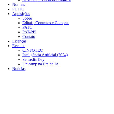
Normas
PDTIC
Aquisições
Sobre
Editais, Contratos e Compras
PATC
PAT-PPI
Contato
Licenças
Eventos
CINFOTEC
Inteligência Artificial (2024)
Sensedia Day
Unicamp na Era da IA
Notícias
Menu