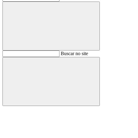
Buscar
Buscar no site
Buscar
Aumentar fonte