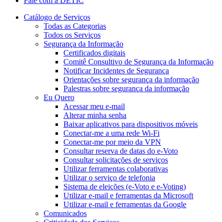
Fale com a DETIC
Catálogo de Serviços
Todas as Categorias
Todos os Serviços
Segurança da Informação
Certificados digitais
Comitê Consultivo de Segurança da Informação
Notificar Incidentes de Segurança
Orientações sobre segurança da informação
Palestras sobre segurança da informação
Eu Quero
Acessar meu e-mail
Alterar minha senha
Baixar aplicativos para dispositivos móveis
Conectar-me a uma rede Wi-Fi
Conectar-me por meio da VPN
Consultar reserva de datas do e-Voto
Consultar solicitações de serviços
Utilizar ferramentas colaborativas
Utilizar o serviço de telefonia
Sistema de eleições (e-Voto e e-Voting)
Utilizar e-mail e ferramentas da Microsoft
Utilizar e-mail e ferramentas da Google
Comunicados