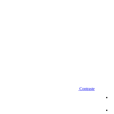
Diminuir fonte
Contraste