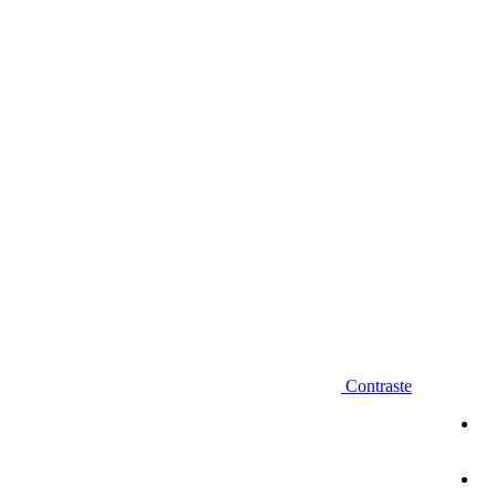
Diminuir fonte
Contraste