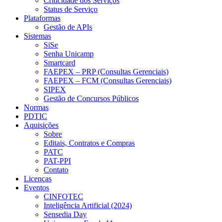
Criticidade dos Serviços
Status de Serviço
Plataformas
Gestão de APIs
Sistemas
SiSe
Senha Unicamp
Smartcard
FAEPEX – PRP (Consultas Gerenciais)
FAEPEX – FCM (Consultas Gerenciais)
SIPEX
Gestão de Concursos Públicos
Normas
PDTIC
Aquisições
Sobre
Editais, Contratos e Compras
PATC
PAT-PPI
Contato
Licenças
Eventos
CINFOTEC
Inteligência Artificial (2024)
Sensedia Day