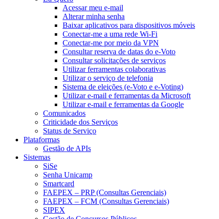
Acessar meu e-mail
Alterar minha senha
Baixar aplicativos para dispositivos móveis
Conectar-me a uma rede Wi-Fi
Conectar-me por meio da VPN
Consultar reserva de datas do e-Voto
Consultar solicitações de serviços
Utilizar ferramentas colaborativas
Utilizar o serviço de telefonia
Sistema de eleições (e-Voto e e-Voting)
Utilizar e-mail e ferramentas da Microsoft
Utilizar e-mail e ferramentas da Google
Comunicados
Criticidade dos Serviços
Status de Serviço
Plataformas
Gestão de APIs
Sistemas
SiSe
Senha Unicamp
Smartcard
FAEPEX – PRP (Consultas Gerenciais)
FAEPEX – FCM (Consultas Gerenciais)
SIPEX
Gestão de Concursos Públicos