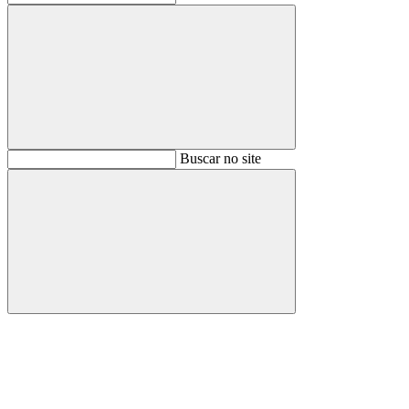
Buscar
Buscar no site
Buscar
Aumentar fonte