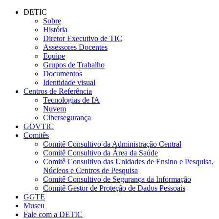
Conteúdo principal
Menu principal
Rodapé
DETIC
Sobre
História
Diretor Executivo de TIC
Assessores Docentes
Equipe
Grupos de Trabalho
Documentos
Identidade visual
Centros de Referência
Tecnologias de IA
Nuvem
Cibersegurança
GOVTIC
Comitês
Comitê Consultivo da Administração Central
Comitê Consultivo da Área da Saúde
Comitê Consultivo das Unidades de Ensino e Pesquisa,
Núcleos e Centros de Pesquisa
Comitê Consultivo de Segurança da Informação
Comitê Gestor de Proteção de Dados Pessoais
GGTE
Museu
Fale com a DETIC