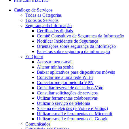
Fale com a DETIC
Catálogo de Serviços
Todas as Categorias
Todos os Serviços
Segurança da Informação
Certificados digitais
Comitê Consultivo de Segurança da Informação
Notificar Incidentes de Segurança
Orientações sobre segurança da informação
Palestras sobre segurança da informação
Eu Quero
Acessar meu e-mail
Alterar minha senha
Baixar aplicativos para dispositivos móveis
Conectar-me a uma rede Wi-Fi
Conectar-me por meio da VPN
Consultar reserva de datas do e-Voto
Consultar solicitações de serviços
Utilizar ferramentas colaborativas
Utilizar o serviço de telefonia
Sistema de eleições (e-Voto e e-Voting)
Utilizar e-mail e ferramentas da Microsoft
Utilizar e-mail e ferramentas da Google
Comunicados