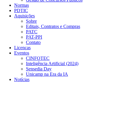
Normas
PDTIC
Aquisições
Sobre
Editais, Contratos e Compras
PATC
PAT-PPI
Contato
Licenças
Eventos
CINFOTEC
Inteligência Artificial (2024)
Sensedia Day
Unicamp na Era da IA
Notícias
Menu