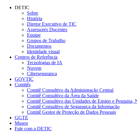
Conteúdo principal
Menu principal
Rodapé
DETIC
Sobre
História
Diretor Executivo de TIC
Assessores Docentes
Equipe
Grupos de Trabalho
Documentos
Identidade visual
Centros de Referência
Tecnologias de IA
Nuvem
Cibersegurança
GOVTIC
Comitês
Comitê Consultivo da Administração Central
Comitê Consultivo da Área da Saúde
Comitê Consultivo das Unidades de Ensino e Pesquisa, 
Comitê Consultivo de Segurança da Informação
Comitê Gestor de Proteção de Dados Pessoais
GGTE
Museu
Fale com a DETIC