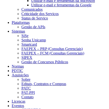
Utilizar e-mail e ferramentas da Microsoft
Utilizar e-mail e ferramentas da Google
Comunicados
Criticidade dos Serviços
Status de Serviço
Plataformas
Gestão de APIs
Sistemas
SiSe
Senha Unicamp
Smartcard
FAEPEX – PRP (Consultas Gerenciais)
FAEPEX – FCM (Consultas Gerenciais)
SIPEX
Gestão de Concursos Públicos
Normas
PDTIC
Aquisições
Sobre
Editais, Contratos e Compras
PATC
PAT-PPI
Contato
Licenças
Eventos