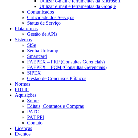
Utilizar e-mail e ferramentas da Microsoft
Utilizar e-mail e ferramentas da Google
Comunicados
Criticidade dos Serviços
Status de Serviço
Plataformas
Gestão de APIs
Sistemas
SiSe
Senha Unicamp
Smartcard
FAEPEX – PRP (Consultas Gerenciais)
FAEPEX – FCM (Consultas Gerenciais)
SIPEX
Gestão de Concursos Públicos
Normas
PDTIC
Aquisições
Sobre
Editais, Contratos e Compras
PATC
PAT-PPI
Contato
Licenças
Eventos