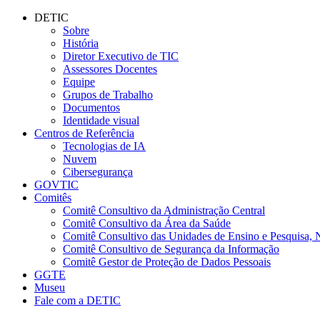
Conteúdo principal
Menu principal
Rodapé
DETIC
Sobre
História
Diretor Executivo de TIC
Assessores Docentes
Equipe
Grupos de Trabalho
Documentos
Identidade visual
Centros de Referência
Tecnologias de IA
Nuvem
Cibersegurança
GOVTIC
Comitês
Comitê Consultivo da Administração Central
Comitê Consultivo da Área da Saúde
Comitê Consultivo das Unidades de Ensino e Pesquisa, 
Comitê Consultivo de Segurança da Informação
Comitê Gestor de Proteção de Dados Pessoais
GGTE
Museu
Fale com a DETIC