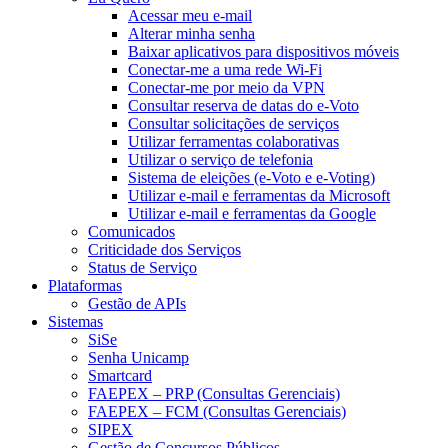
Acessar meu e-mail
Alterar minha senha
Baixar aplicativos para dispositivos móveis
Conectar-me a uma rede Wi-Fi
Conectar-me por meio da VPN
Consultar reserva de datas do e-Voto
Consultar solicitações de serviços
Utilizar ferramentas colaborativas
Utilizar o serviço de telefonia
Sistema de eleições (e-Voto e e-Voting)
Utilizar e-mail e ferramentas da Microsoft
Utilizar e-mail e ferramentas da Google
Comunicados
Criticidade dos Serviços
Status de Serviço
Plataformas
Gestão de APIs
Sistemas
SiSe
Senha Unicamp
Smartcard
FAEPEX – PRP (Consultas Gerenciais)
FAEPEX – FCM (Consultas Gerenciais)
SIPEX
Gestão de Concursos Públicos