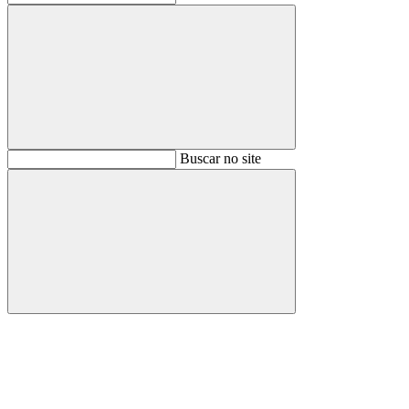
Buscar
Buscar no site
Buscar
Aumentar fonte