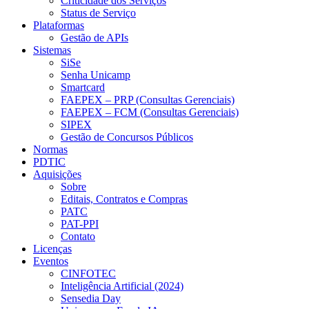
Criticidade dos Serviços
Status de Serviço
Plataformas
Gestão de APIs
Sistemas
SiSe
Senha Unicamp
Smartcard
FAEPEX – PRP (Consultas Gerenciais)
FAEPEX – FCM (Consultas Gerenciais)
SIPEX
Gestão de Concursos Públicos
Normas
PDTIC
Aquisições
Sobre
Editais, Contratos e Compras
PATC
PAT-PPI
Contato
Licenças
Eventos
CINFOTEC
Inteligência Artificial (2024)
Sensedia Day