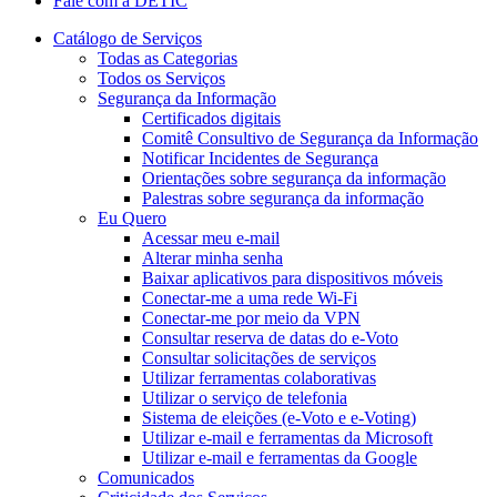
Fale com a DETIC
Catálogo de Serviços
Todas as Categorias
Todos os Serviços
Segurança da Informação
Certificados digitais
Comitê Consultivo de Segurança da Informação
Notificar Incidentes de Segurança
Orientações sobre segurança da informação
Palestras sobre segurança da informação
Eu Quero
Acessar meu e-mail
Alterar minha senha
Baixar aplicativos para dispositivos móveis
Conectar-me a uma rede Wi-Fi
Conectar-me por meio da VPN
Consultar reserva de datas do e-Voto
Consultar solicitações de serviços
Utilizar ferramentas colaborativas
Utilizar o serviço de telefonia
Sistema de eleições (e-Voto e e-Voting)
Utilizar e-mail e ferramentas da Microsoft
Utilizar e-mail e ferramentas da Google
Comunicados