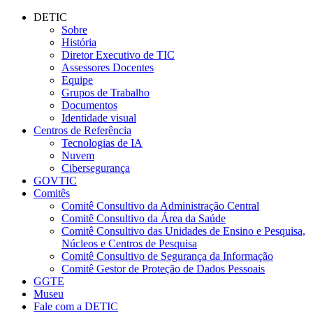
Conteúdo principal
Menu principal
Rodapé
DETIC
Sobre
História
Diretor Executivo de TIC
Assessores Docentes
Equipe
Grupos de Trabalho
Documentos
Identidade visual
Centros de Referência
Tecnologias de IA
Nuvem
Cibersegurança
GOVTIC
Comitês
Comitê Consultivo da Administração Central
Comitê Consultivo da Área da Saúde
Comitê Consultivo das Unidades de Ensino e Pesquisa,
Núcleos e Centros de Pesquisa
Comitê Consultivo de Segurança da Informação
Comitê Gestor de Proteção de Dados Pessoais
GGTE
Museu
Fale com a DETIC