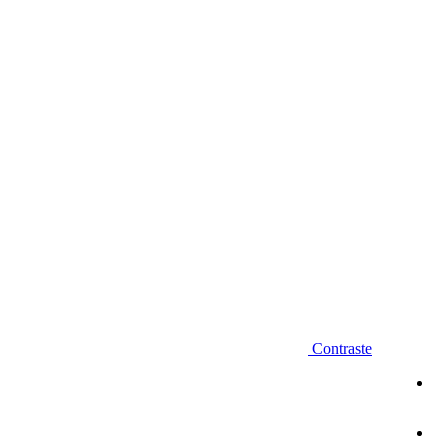
Diminuir fonte
Contraste