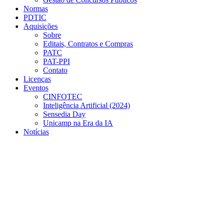
Normas
PDTIC
Aquisições
Sobre
Editais, Contratos e Compras
PATC
PAT-PPI
Contato
Licenças
Eventos
CINFOTEC
Inteligência Artificial (2024)
Sensedia Day
Unicamp na Era da IA
Notícias
Menu